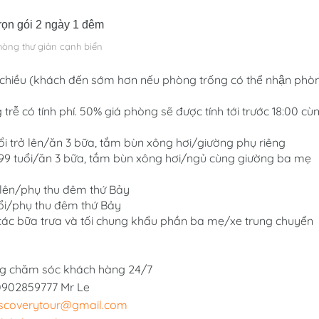
hòng thư giản cạnh biển
00 chiều (khách đến sớm hơn nếu phòng trống có thể nhận phò
trễ có tính phí. 50% giá phòng sẽ được tính tới trước 18:00 cùn
ổi trở lên/ăn 3 bữa, tắm bùn xông hơi/giường phụ riêng
.99 tuổi/ăn 3 bữa, tắm bùn xông hơi/ngủ cùng giường ba mẹ 
lên/phụ thu đêm thứ Bảy
i/phụ thu đêm thứ Bảy
 các bữa trưa và tối chung khẩu phần ba mẹ/xe trung chuyển 
ng chăm sóc khách hàng 24/7
0902859777 Mr Le
scoverytour@gmail.com