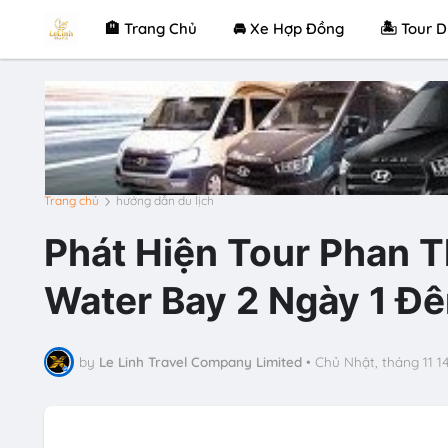
🏨 Trang Chủ
🚘 Xe Hợp Đồng
🏝 Tour D
Trang chủ
hướng dẫn du lịch
Phát Hiện Tour Phan T
Water Bay 2 Ngày 1 Đ
by
Le Linh Travel Company Limited
•
Chủ Nhật, tháng 11 14