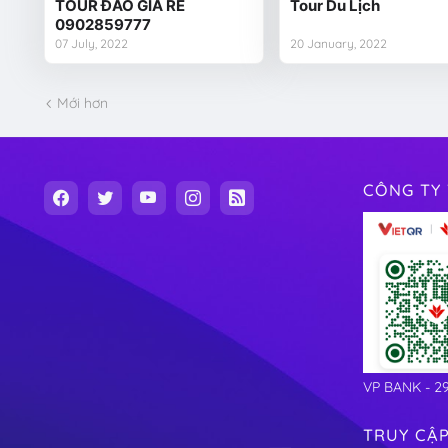
TOUR ĐẢO GIÁ RẺ
Tour Du Lịch
0902859777
07 July, 2022
20 January, 2022
Mới hơn
CÔNG TY 
VP BANK - 2
TRUY CẬ