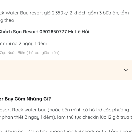
Rock Water Bay resort giá 2,350k/ 2 khách gồm 3 bữa ăn, tắm
ng theo
 Khách Sạn Resort 0902850777 Mr Lê Hải
Cực Nước Biển ( hồ bơi giữa biển)
ter Bay Gồm Những Gì?
Resort Rock water bay (hoặc bên mình có hộ trợ các phương 
han thiết 2 ngày 1 đêm), lam thủ tục checkin lúc 12 giờ trưa tạ
gồm 3 bữa ăn + Cơm hộp mang theo khi check out + Tắm bùn &