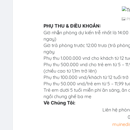
P
PHỤ THU & ĐIỀU KHOẢN:
Giờ nhận phòng dự kiến trễ nhất là 14:
ngay)
Giờ trả phòng trước 12:00 trưa (trả phòng 
ngày
Phụ thu 1.000.000 vnd cho khách từ 12 tu
Phụ thu 500.000 vnd cho trẻ em từ 5 – 11
(chiều cao từ 1,1m trở lên)
Phụ thu 100.000 vnd/khách từ 12 tuổi trở 
Phụ thu 50.000 vnd/trẻ em từ 5 – 11,99 tuổ
Trẻ em dưới 5 tuổi miễn phí ăn sáng, ăn
ngồi chung ghế ba mẹ
Về Chúng Tôi:
Liên hệ phò
muinedi