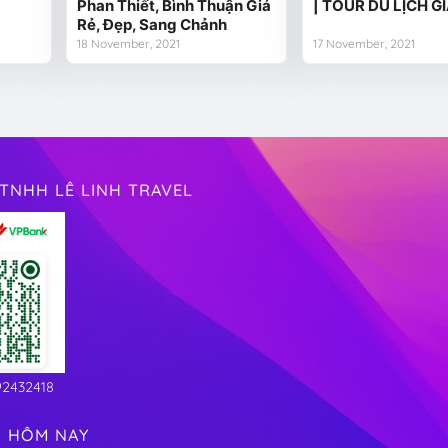
Phan Thiết, Bình Thuận Giá
| TOUR DU LỊCH GI
Rẻ, Đẹp, Sang Chảnh
18 November, 2021
17 November, 2021
TNHH LÊ LINH TRAVEL
92432418
P HÔM NAY