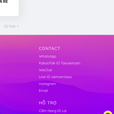
Á RẺ
Cũ hơn
CONTACT
WhatsApp
KakaoTalk ID Taxivietnam
WeChat
Line ID vietnamtaxis
Instagram
Email
HỖ TRỢ
Cẩm Nang Đi Lại