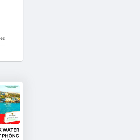
tes
K WATER
T PHÒNG