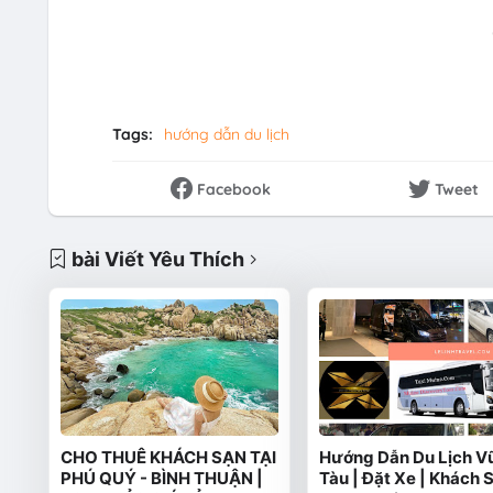
Tags:
hướng dẫn du lịch
Facebook
Tweet
bài Viết Yêu Thích
CHO THUÊ KHÁCH SẠN TẠI
Hướng Dẫn Du Lịch V
PHÚ QUÝ - BÌNH THUẬN |
Tàu | Đặt Xe | Khách S