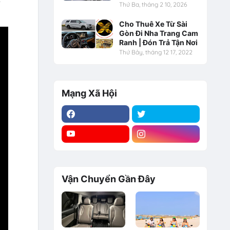
Thứ Ba, tháng 2 10, 2026
Cho Thuê Xe Từ Sài
Gòn Đi Nha Trang Cam
Ranh | Đón Trả Tận Nơi
Thứ Bảy, tháng 12 17, 2022
Mạng Xã Hội
Vận Chuyển Gần Đây