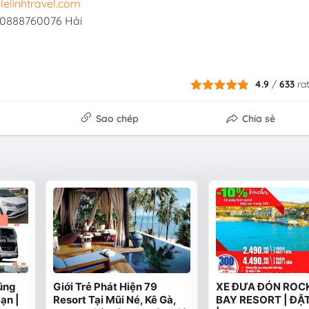
lelinhtravel.com
0888760076 Hải
4.9
/
633
ra
Sao chép
Chia sẻ
ũng
Giới Trẻ Phát Hiện 79
XE ĐƯA ĐÓN ROC
ạn |
Resort Tại Mũi Né, Kê Gà,
BAY RESORT | ĐẶ