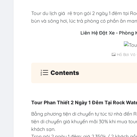
Tour du lịch giá rẻ trọn gói 2 ngày 1 đêm tại 
bùn và sông hơi, lúc trả phòng có phần ăn ma
Liên Hệ Đặt Xe - Phòng
Hồ Bơi Vô 
Contents
Tour Phan Thiết 2 Ngày 1 Đêm Tại Rock Wa
Bằng phương tiện di chuyển tự túc từ nhà đến 
tiện di chuyển giá khuyến mãi 30% khi mua tour p
khách sạn.
Trọn gói 2 ngày 1 đêm: giá 2.350k / 2 khách 