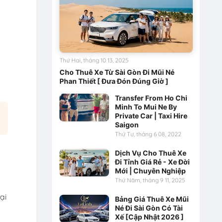
Thứ Hai, tháng 10 13, 2025
Cho Thuê Xe Từ Sài Gòn Đi Mũi Né
Phan Thiết [ Đưa Đón Đúng Giờ ]
Transfer From Ho Chi
Minh To Mui Ne By
Private Car | Taxi Hire
Saigon
Thứ Tư, tháng 6 08, 2022
Dịch Vụ Cho Thuê Xe
Đi Tỉnh Giá Rẻ - Xe Đời
Mới | Chuyên Nghiệp
Thứ Năm, tháng 9 11, 2025
i 
Bảng Giá Thuê Xe Mũi
Né Đi Sài Gòn Có Tài
Xế [Cập Nhật 2026 ]
 