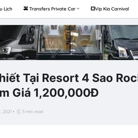
u Lịch
🚕 Transfers Private Car
💥Vip Kia Carnival
hiết Tại Resort 4 Sao Ro
êm Giá 1,200,000Đ
, 2021
•
3 min read