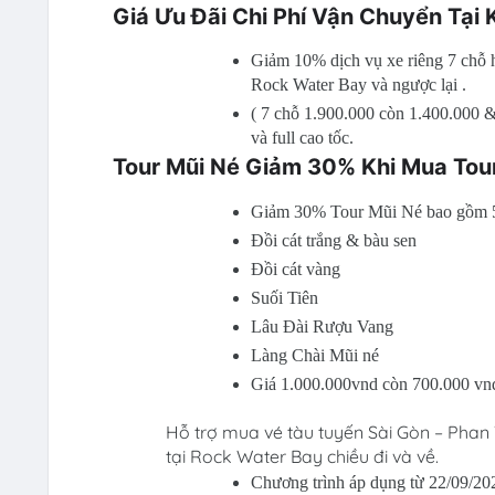
Giá Ưu Đãi Chi Phí Vận Chuyển Tại
Giảm 10% dịch vụ xe riêng 7 chỗ 
Rock Water Bay và ngược lại .
( 7 chỗ 1.900.000 còn 1.400.000 &
và full cao tốc.
Tour Mũi Né Giảm 30% Khi Mua Tou
Giảm 30% Tour Mũi Né bao gồm 5
Đồi cát trắng & bàu sen
Đồi cát vàng
Suối Tiên
Lâu Đài Rượu Vang
Làng Chài Mũi né
Giá 1.000.000vnd còn 700.000 vn
Hỗ trợ mua vé tàu tuyến Sài Gòn – Phan 
tại Rock Water Bay chiều đi và về.
Chương trình áp dụng từ 22/09/20