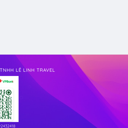
TNHH LÊ LINH TRAVEL
92432418