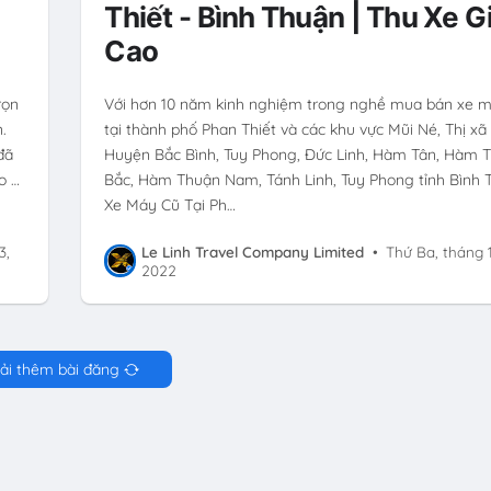
Thiết - Bình Thuận | Thu Xe G
Cao
rọn
Với hơn 10 năm kinh nghiệm trong nghề mua bán xe 
n.
tại thành phố Phan Thiết và các khu vực Mũi Né, Thị xã 
đã
Huyện Bắc Bình, Tuy Phong, Đức Linh, Hàm Tân, Hàm 
o …
Bắc, Hàm Thuận Nam, Tánh Linh, Tuy Phong tỉnh Bình 
Xe Máy Cũ Tại Ph…
3,
Le Linh Travel Company Limited
•
Thứ Ba, tháng 1
2022
ải thêm bài đăng