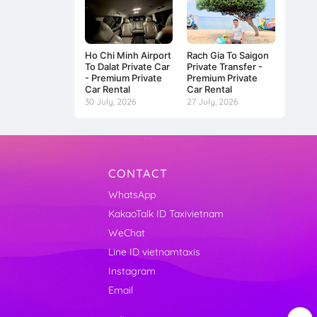
Ho Chi Minh Airport
Rach Gia To Saigon
To Dalat Private Car
Private Transfer -
- Premium Private
Premium Private
Car Rental
Car Rental
30 July, 2026
27 July, 2026
CONTACT
WhatsApp
KakaoTalk ID Taxivietnam
WeChat
Line ID vietnamtaxis
Instagram
Email