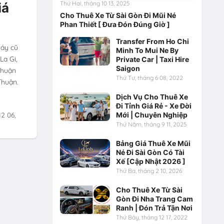
Thứ Hai, tháng 10 13, 2025
iá
Cho Thuê Xe Từ Sài Gòn Đi Mũi Né
Phan Thiết [ Đưa Đón Đúng Giờ ]
Transfer From Ho Chi
máy cũ
Minh To Mui Ne By
La Gi,
Private Car | Taxi Hire
Saigon
Thuận
Thứ Tư, tháng 6 08, 2022
Thuận.
Dịch Vụ Cho Thuê Xe
Đi Tỉnh Giá Rẻ - Xe Đời
2 06,
Mới | Chuyên Nghiệp
Thứ Năm, tháng 9 11, 2025
Bảng Giá Thuê Xe Mũi
Né Đi Sài Gòn Có Tài
Xế [Cập Nhật 2026 ]
Thứ Ba, tháng 2 10, 2026
Cho Thuê Xe Từ Sài
Gòn Đi Nha Trang Cam
Ranh | Đón Trả Tận Nơi
Thứ Bảy, tháng 12 17, 2022