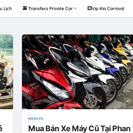
u Lịch
🚕 Transfers Private Car
💥Vip Kia Carnival
DỊCH VỤ
ẻ
Mua Bán Xe Máy Cũ Tại Phan