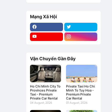
Mạng Xã Hội
Vận Chuyển Gần Đây
Ho Chi Minh City To
Private Taxi Ho Chi
Provinces Private
Minh To Tuy Hoa -
Taxi - Premium
Premium Private
Private Car Rental
Car Rental
04 August, 2026
01 August, 2026