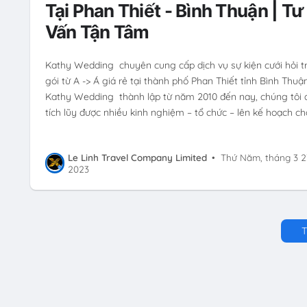
Tại Phan Thiết - Bình Thuận | Tư
Vấn Tận Tâm
Kathy Wedding chuyên cung cấp dịch vụ sự kiện cưới hỏi t
gói từ A -> Á giá rẻ tại thành phố Phan Thiết tỉnh Bình Thuậ
Kathy Wedding thành lập từ năm 2010 đến nay, chúng tôi 
tích lũy được nhiều kinh nghiệm – tổ chức – lên kế hoạch ch
Le Linh Travel Company Limited
•
Thứ Năm, tháng 3 2
2023
T