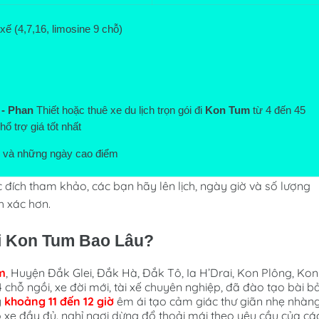
xế (4,7,16, limosine 9 chỗ)
 - Phan
 Thiết hoặc thuê xe du lịch trọn gói đi 
Kon Tum
từ 4 đến 45 
ổ trợ giá tốt nhất
ết, và những ngày cao điểm
đích tham khảo, các bạn hãy lên lịch, ngày giờ và số lượng
nh xác hơn.
Đi Kon Tum Bao Lâu?
m
, Huyện Đắk Glei, Đắk Hà, Đắk Tô, Ia H’Drai, Kon Plông, Kon
 chỗ ngồi, xe đời mới, tài xế chuyên nghiệp, đã đào tạo bài b
y
khoảng 11 đến 12 giờ
êm ái tạo cảm giác thư giãn nhẹ nhàng
o xe đầy đủ. nghỉ ngơi dừng đổ thoải mái theo yêu cầu của cá