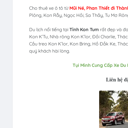
Cho thuê xe ô tô
từ
Mũi Né, Phan Thiết đi
Thàn
Plông, Kon Rẫy, Ngọc Hồi, Sa Thầy, Tu Mơ Rông
Du lịch nổi tiếng tại
Tỉnh Kon Tum
rất đẹp và đ
Kon K’Tu, Nhà rông Kon K’lor, Đồi Charlie, Th
Cầu treo Kon K’lor, Kon Bring, Hồ Đắk Ke, Thác
quý khách hài lòng.
Tụi Mình Cung Cấp Xe Du 
Liên hệ đ