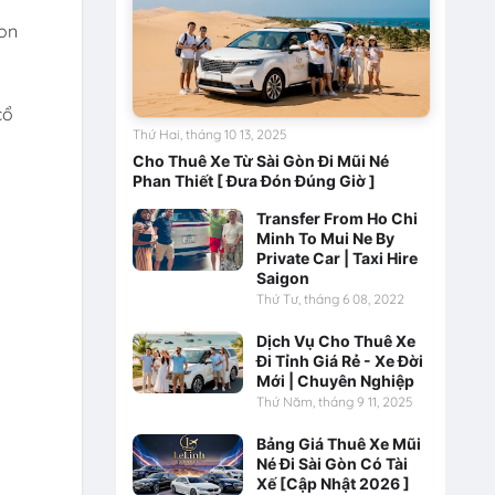
Kon
cổ
Thứ Hai, tháng 10 13, 2025
Cho Thuê Xe Từ Sài Gòn Đi Mũi Né
m
Phan Thiết [ Đưa Đón Đúng Giờ ]
Transfer From Ho Chi
Minh To Mui Ne By
Private Car | Taxi Hire
Saigon
Thứ Tư, tháng 6 08, 2022
Dịch Vụ Cho Thuê Xe
Đi Tỉnh Giá Rẻ - Xe Đời
Mới | Chuyên Nghiệp
Thứ Năm, tháng 9 11, 2025
Bảng Giá Thuê Xe Mũi
Né Đi Sài Gòn Có Tài
Xế [Cập Nhật 2026 ]