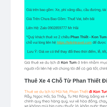
Giá trên bao gồm: Xe, phí xăng dầu, cầu đường, tài 
Giá Trên Chưa Bao Gồm: Thuế Vat, bến bãi
Liên Hệ: Zalo 0902859777 Mr Hải
*Quý khách thuê xe 2 chiều 
Phan Thiết - 
Kon Tum
chỗ vui lòng liên hệ
https://lelinhtravel.com
 để được h
 Lưu Ý: Giá xe có thể thay đổi theo thời điểm, lễ, t
Giá thuê xe du lịch đi
Kon Tum
ở trên nhằm mục 
người rồi liên hệ với chúng tôi để có giá tốt, chí
Thuê Xe 4 Chỗ Từ Phan Thiết 
Thuê xe du lịch
từ Mũi Né, Phan Thiết
đi
Kon Tu
Rẫy, Ngọc Hồi, Sa Thầy, Tu Mơ Rông
,
bằng xe 4
chính quy theo hàng quý, vui vẻ hòa đồng, chạ
xe không mùi bia rượu thuốc lá, khăn nước the