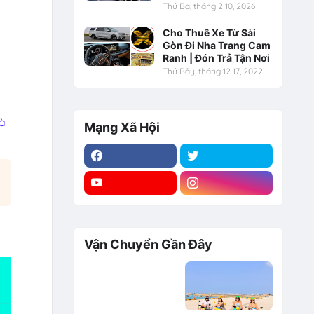
Thứ Ba, tháng 2 10, 2026
Cho Thuê Xe Từ Sài
Gòn Đi Nha Trang Cam
Ranh | Đón Trả Tận Nơi
Thứ Bảy, tháng 12 17, 2022
và
Mạng Xã Hội
Vận Chuyển Gần Đây