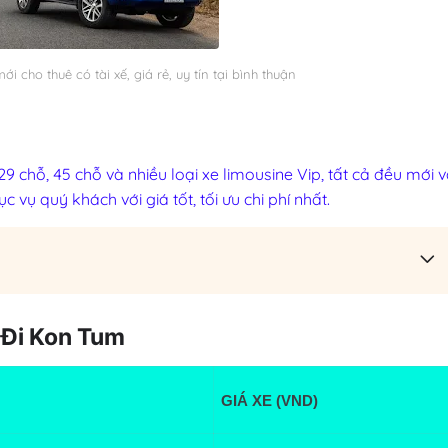
i cho thuê có tài xế, giá rẻ, uy tín tại bình thuận
29 chỗ, 45 chỗ và nhiều loại xe limousine Vip, tất cả đều mới 
 vụ quý khách với giá tốt, tối ưu chi phí nhất.
 Đi Kon Tum
GIÁ XE (VND)