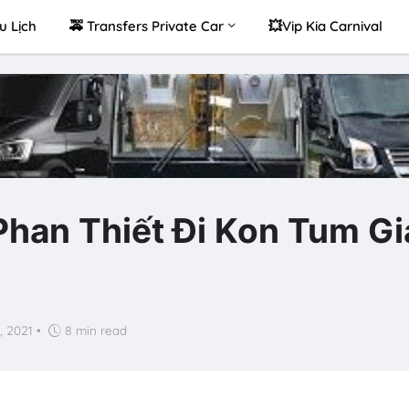
u Lịch
🚕 Transfers Private Car
💥Vip Kia Carnival
han Thiết Đi Kon Tum Gi
, 2021
•
8 min read