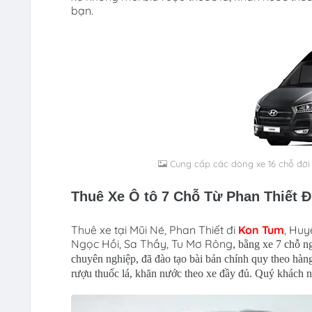
bạn.
Cung cấp các dòng xe 16 chỗ đời m
Thuê Xe Ô tô 7 Chỗ Từ Phan Thiết 
Thuê xe tại
Mũi Né, Phan Thiết đi
Kon Tum
, Huy
Ngọc Hồi, Sa Thầy, Tu Mơ Rông
, bằng xe 7 chỗ n
chuyên nghiệp, đã đào tạo bài bản chính quy theo hàn
rượu thuốc lá, khăn nước theo xe đầy đủ. Quý khách ng