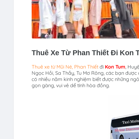
Thuê Xe Từ Phan Thiết Đi Kon 
Thuê xe
từ Mũi Né, Phan Thiết
đi
Kon Tum
, Huy
Ngọc Hồi, Sa Thầy, Tu Mơ Rông
,
các bạn được
có nhiều năm kinh nghiệm biết được những ngỏ n
gọn gàng, vui vẻ dể tính hòa đồng.