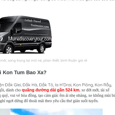
ới, sang trọng tại mũi né, phan thiết, bình thuận giá rẻ
Đi Kon Tum Bao Xa?
ện Đắk Glei, Đắk Hà, Đắk Tô, Ia H’Drai, Kon Plông, Kon Rẫy,
gồi, dành cho
quãng đường dài gần 524 km
, xe đời mới, tài xế
g quý, vui vẻ hòa đồng, tạo cảm giác êm ái nhẹ nhàng, xe không mùi bi
hỉ ngơi dừng đổ thoải mái theo yêu cầu thư giản suốt tuyến.