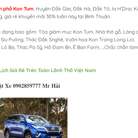
h phố
Kon Tum
, Huyện Đắk Glei, Đắk Hà, Đắk Tô, Ia H’Drai, 
, giá rẻ khuyến mãi 30% tuần này tại Bình Thuận.
a dạng bao gồm: Tòa giám mục Kon Tum, Nhà thờ gỗ, Làng 
ác Siu Puông, Thác Đắk Snghé, Vườn hoa Kon Trang Long Loi,
 Lô Ba, Thác Pa Sỹ, Hồ Đam Bri, Ê Ban Farm, ...Chắc chắn là
Lịch Giá Rẻ Trên Toàn Lãnh Thổ Việt Nam
ặt Xe 0902859777 Mr Hải