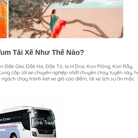
Tum Tài Xế Như Thế Nào?
ện Đắk Glei, Đắk Hà, Đắk Tô, Ia H’Drai, Kon Plông, Kon Rẫy,
 cung cấp
lái xe chuyên nghiệp nhất
chuyên chạy tuyến này, h
gách chạy tránh kẹt xe giờ cao điểm, lái xe lịch sự ăn mặc