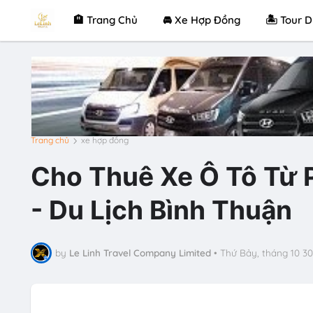
🏨 Trang Chủ
🚘 Xe Hợp Đồng
🏝 Tour D
Trang chủ
xe hợp đồng
Cho Thuê Xe Ô Tô Từ P
- Du Lịch Bình Thuận
by
Le Linh Travel Company Limited
•
Thứ Bảy, tháng 10 30