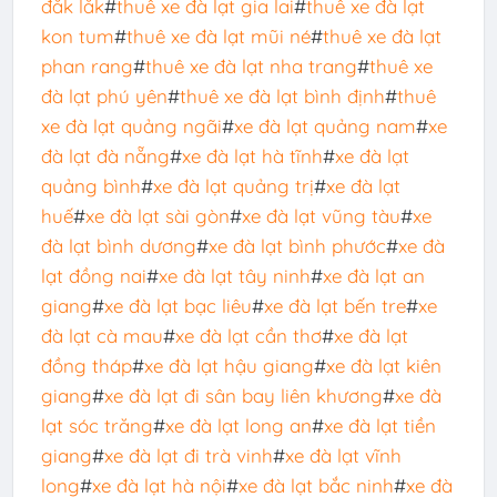
đắk lắk
#
thuê xe đà lạt gia lai
#
thuê xe đà lạt
kon tum
#
thuê xe đà lạt mũi né
#
thuê xe đà lạt
phan rang
#
thuê xe đà lạt nha trang
#
thuê xe
đà lạt phú yên
#
thuê xe đà lạt bình định
#
thuê
xe đà lạt quảng ngãi
#
xe đà lạt quảng nam
#
xe
đà lạt đà nẵng
#
xe đà lạt hà tĩnh
#
xe đà lạt
quảng bình
#
xe đà lạt quảng trị
#
xe đà lạt
huế
#
xe đà lạt sài gòn
#
xe đà lạt vũng tàu
#
xe
đà lạt bình dương
#
xe đà lạt bình phước
#
xe đà
lạt đồng nai
#
xe đà lạt tây ninh
#
xe đà lạt an
giang
#
xe đà lạt bạc liêu
#
xe đà lạt bến tre
#
xe
đà lạt cà mau
#
xe đà lạt cần thơ
#
xe đà lạt
đồng tháp
#
xe đà lạt hậu giang
#
xe đà lạt kiên
giang
#
xe đà lạt đi sân bay liên khương
#
xe đà
lạt sóc trăng
#
xe đà lạt long an
#
xe đà lạt tiền
giang
#
xe đà lạt đi trà vinh
#
xe đà lạt vĩnh
long
#
xe đà lạt hà nội
#
xe đà lạt bắc ninh
#
xe đà