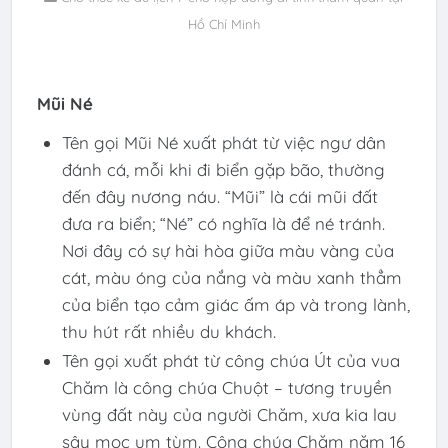
Hồ Chí Minh
Mũi Né
Tên gọi Mũi Né xuất phát từ việc ngư dân
đánh cá, mỗi khi đi biển gặp bão, thường
đến đây nương náu. “Mũi” là cái mũi đất
đưa ra biển; “Né” có nghĩa là để né tránh.
Nơi đây có sự hài hòa giữa màu vàng của
cát, màu óng của nắng và màu xanh thẳm
của biển tạo cảm giác ấm áp và trong lành,
thu hút rất nhiều du khách.
Tên gọi xuất phát từ công chúa Út của vua
Chăm là công chúa Chuột – tương truyền
vùng đất này của người Chăm, xưa kia lau
sậy mọc um tùm. Công chúa Chăm năm 16