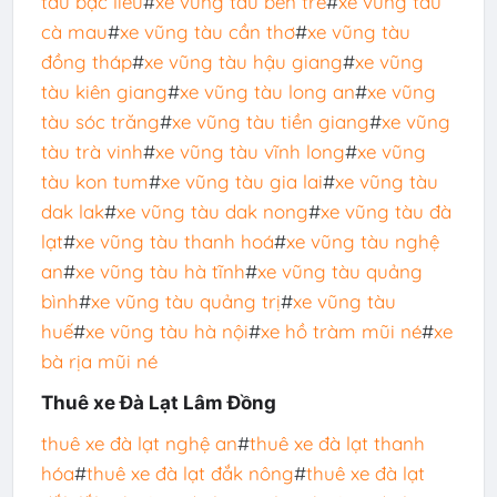
tàu bạc liêu
#
xe vũng tàu bến tre
#
xe vũng tàu
cà mau
#
xe vũng tàu cần thơ
#
xe vũng tàu
đồng tháp
#
xe vũng tàu hậu giang
#
xe vũng
tàu kiên giang
#
xe vũng tàu long an
#
xe vũng
tàu sóc trăng
#
xe vũng tàu tiền giang
#
xe vũng
tàu trà vinh
#
xe vũng tàu vĩnh long
#
xe vũng
tàu kon tum
#
xe vũng tàu gia lai
#
xe vũng tàu
dak lak
#
xe vũng tàu dak nong
#
xe vũng tàu đà
lạt
#
xe vũng tàu thanh hoá
#
xe vũng tàu nghệ
an
#
xe vũng tàu hà tĩnh
#
xe vũng tàu quảng
bình
#
xe vũng tàu quảng trị
#
xe vũng tàu
huế
#
xe vũng tàu hà nội
#
xe hồ tràm mũi né
#
xe
bà rịa mũi né
Thuê xe Đà Lạt Lâm Đồng
thuê xe đà lạt nghệ an
#
thuê xe đà lạt thanh
hóa
#
thuê xe đà lạt đắk nông
#
thuê xe đà lạt