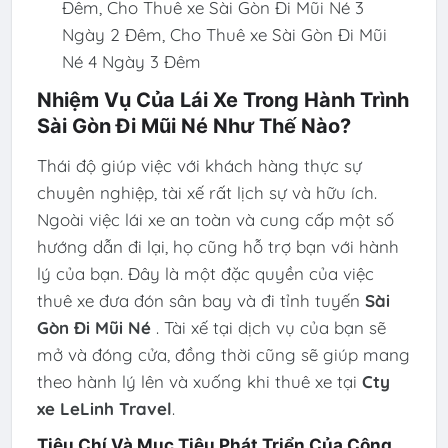
Đêm, Cho Thuê xe Sài Gòn Đi Mũi Né 3
Ngày 2 Đêm, Cho Thuê xe Sài Gòn Đi Mũi
Né 4 Ngày 3 Đêm
Nhiệm Vụ Của Lái Xe Trong Hành Trình
Sài Gòn Đi Mũi Né Như Thế Nào?
Thái độ giúp việc với khách hàng thực sự
chuyên nghiệp, tài xế rất lịch sự và hữu ích.
Ngoài việc lái xe an toàn và cung cấp một số
hướng dẫn đi lại, họ cũng hỗ trợ bạn với hành
lý của bạn. Đây là một đặc quyền của việc
thuê xe đưa đón sân bay và đi tỉnh tuyến
Sài
Gòn Đi Mũi Né
. Tài xế tại dịch vụ của bạn sẽ
mở và đóng cửa, đồng thời cũng sẽ giúp mang
theo hành lý lên và xuống khi thuê xe tại
Cty
xe LeLinh Travel
.
Tiêu Chí Và Mục Tiêu Phát Triển Của Công