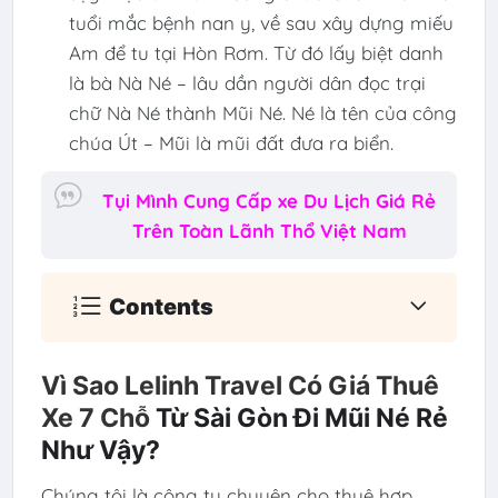
tuổi mắc bệnh nan y, về sau xây dựng miếu
Am để tu tại Hòn Rơm. Từ đó lấy biệt danh
là bà Nà Né – lâu dần người dân đọc trại
chữ Nà Né thành Mũi Né. Né là tên của công
chúa Út – Mũi là mũi đất đưa ra biển.
Tụi Mình Cung Cấp xe Du Lịch Giá Rẻ
Trên Toàn Lãnh Thổ Việt Nam
Contents
Vì Sao Lelinh Travel Có Giá Thuê
Xe
7 Chỗ
Từ Sài Gòn Đi Mũi Né Rẻ
Như Vậy?
Chúng tôi là công ty chuyên cho thuê hợp