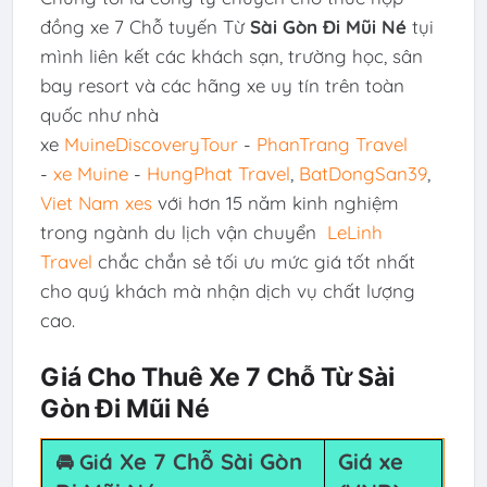
đồng xe 7 Chỗ tuyến Từ
Sài Gòn Đi Mũi Né
tụi
mình liên kết các khách sạn, trường học, sân
bay resort và các hãng xe uy tín trên toàn
quốc như nhà
xe
MuineDiscoveryTour
-
PhanTrang Travel
-
xe Muine
-
HungPhat Travel
,
BatDongSan39
,
Viet Nam xes
với hơn 15 năm kinh nghiệm
trong ngành du lịch vận chuyển
LeLinh
Travel
chắc chắn sẻ tối ưu mức giá tốt nhất
cho quý khách mà nhận dịch vụ chất lượng
cao.
Giá Cho Thuê Xe 7 Chỗ Từ Sài
Gòn Đi Mũi Né
á Xe 7 Chỗ
Sài Gòn
Giá xe
🚘 Gi