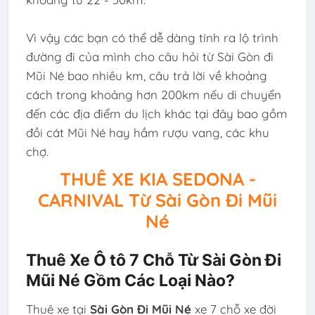
Vì vậy các bạn có thể dễ dàng tính ra lộ trình
đường đi của mình cho câu hỏi từ Sài Gòn đi
Mũi Né bao nhiêu km, câu trả lời về khoảng
cách trong khoảng hơn 200km nếu di chuyển
đến các địa điểm du lịch khác tại đây bao gồm
đồi cát Mũi Né hay hầm rượu vang, các khu
chợ.
THUÊ XE KIA SEDONA -
CARNIVAL Từ Sài Gòn Đi Mũi
Né
Thuê Xe Ô tô 7 Chỗ Từ Sài Gòn Đi
Mũi Né Gồm Các Loại Nào?
Thuê xe tại
Sài Gòn Đi Mũi Né
xe 7 chỗ xe đời