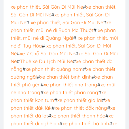
xe phan thiết, Sài Gòn Đi Mũi Né
#
xe phan thiết,
Sài Gòn Đi Mũi Né
#
xe phan thiết, Sài Gòn Đi
Mũi Né
#
xe phan thiết, Sài Gòn Đi Mũi Né
#
xe
phan thiết, mũi né đi Buôn Ma Thuột
#
xe phan
thiết, mũi né đi Quảng Ngãi
#
xe phan thiết, mũi
né đi Tuy Hòa
#
xe phan thiết, Sài Gòn Đi Mũi
Né
#
xe 7 Chỗ Sài Gòn Mũi Né
#
xe Sài Gòn Đi Mũi
Né
#
Thuê xe Du Lịch Mũi Né
#
xe phan thiết đà
nẵng
#
xe phan thiết quảng nam
#
xe phan thiết
quảng ngãi
#
xe phan thiết bình định
#
xe phan
thiết phú yên
#
xe phan thiết nha trang
#
xe mũi
né nha trang
#
xe phan thiết phan rang
#
xe
phan thiết kon tum
#
xe phan thiết gia lai
#
xe
phan thiết đắk lắk
#
xe phan thiết đắk nông
#
xe
phan thiết đà lạt
#
xe phan thiết thanh hóa
#
xe
phan thiết đi nghệ an
#
xe phan thiết hà tĩnh
#
xe