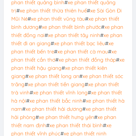
phan thiết quảng bình
#
xe phan thiết quảng
trị
#
xe phan thiết thừa thiên huế
#
xe Sài Gòn Đi
Mũi Né
#
xe phan thiết vũng tàu
#
xe phan thiết
bình dương
#
xe phan thiết bình phước
#
xe phan
thiết đồng nai
#
xe phan thiết tây ninh
#
xe phan
thiết đi an giang
#
xe phan thiết bạc liêu
#
xe
phan thiết bến tre
#
xe phan thiết cà mau
#
xe
phan thiết cần thơ
#
xe phan thiết đồng tháp
#
xe
phan thiết hậu giang
#
xe phan thiết kiên
giang
#
xe phan thiết long an
#
xe phan thiết sóc
trăng
#
xe phan thiết tiền giang
#
xe phan thiết
trà vinh
#
xe phan thiết vĩnh long
#
xe phan thiết
hà nội
#
xe phan thiết bắc ninh
#
xe phan thiết hà
nam
#
xe phan thiết hải dương
#
xe phan thiết
hải phòng
#
xe phan thiết hưng yên
#
xe phan
thiết nam định
#
xe phan thiết thái bình
#
xe
phan thiết vĩnh phúc
#
xe phan thiết ninh