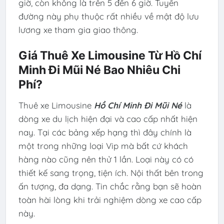
giờ, còn không là trên 5 đến 6 giờ. Tuyến
đường này phụ thuộc rất nhiều về mật độ lưu
lương xe tham gia giao thông.
Giá Thuê Xe Limousine Từ Hồ Chí
Minh Đi Mũi Né Bao Nhiêu Chi
Phí?
Thuê xe Limousine
Hồ Chí Minh
Đi Mũi Né
là
dòng xe du lịch hiện đại và cao cấp nhất hiện
nay. Tại các bảng xếp hạng thì đây chính là
một trong những loại Vip mà bất cứ khách
hàng nào cũng nên thử 1 lần. Loại này có có
thiết kế sang trọng, tiện ích. Nội thất bên trong
ấn tượng, đa dạng. Tin chắc rằng bạn sẽ hoàn
toàn hài lòng khi trải nghiệm dòng xe cao cấp
này.