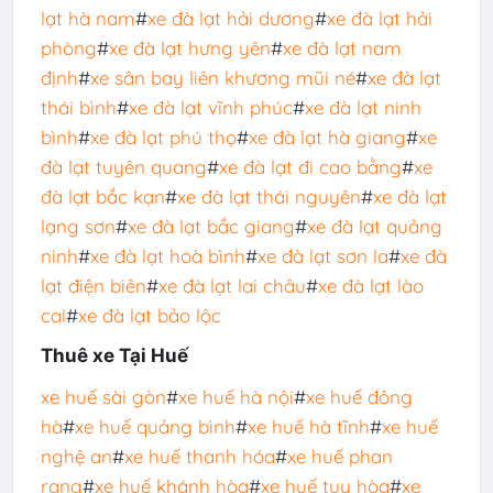
lạt hà nam
#
xe đà lạt hải dương
#
xe đà lạt hải
phòng
#
xe đà lạt hưng yên
#
xe đà lạt nam
định
#
xe sân bay liên khương mũi né
#
xe đà lạt
thái bình
#
xe đà lạt vĩnh phúc
#
xe đà lạt ninh
bình
#
xe đà lạt phú thọ
#
xe đà lạt hà giang
#
xe
đà lạt tuyên quang
#
xe đà lạt đi cao bằng
#
xe
đà lạt bắc kạn
#
xe đà lạt thái nguyên
#
xe đà lạt
lạng sơn
#
xe đà lạt bắc giang
#
xe đà lạt quảng
ninh
#
xe đà lạt hoà bình
#
xe đà lạt sơn la
#
xe đà
lạt điện biên
#
xe đà lạt lai châu
#
xe đà lạt lào
cai
#
xe đà lạt bảo lộc
Thuê xe Tại Huế
xe huế sài gòn
#
xe huế hà nội
#
xe huế đông
hà
#
xe huế quảng bình
#
xe huế hà tĩnh
#
xe huế
nghệ an
#
xe huế thanh hóa
#
xe huế phan
rang
#
xe huế khánh hòa
#
xe huế tuy hòa
#
xe