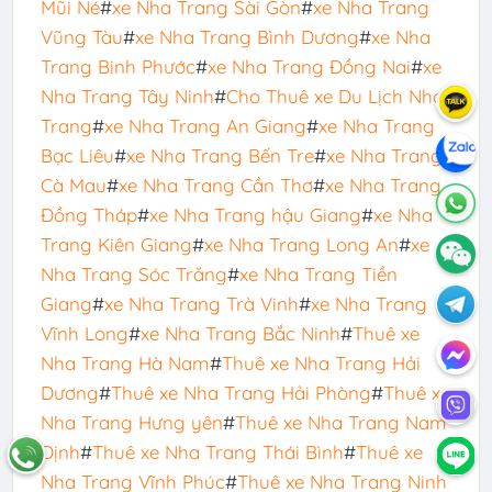
Mũi Né
#
xe Nha Trang Sài Gòn
#
xe Nha Trang
Vũng Tàu
#
xe Nha Trang Bình Dương
#
xe Nha
Trang Binh Phước
#
xe Nha Trang Đồng Nai
#
xe
Nha Trang Tây Ninh
#
Cho Thuê xe Du Lịch Nha
Trang
#
xe Nha Trang An Giang
#
xe Nha Trang
Bạc Liêu
#
xe Nha Trang Bến Tre
#
xe Nha Trang
Cà Mau
#
xe Nha Trang Cần Thơ
#
xe Nha Trang
Đồng Tháp
#
xe Nha Trang hậu Giang
#
xe Nha
Trang Kiên Giang
#
xe Nha Trang Long An
#
xe
Nha Trang Sóc Trăng
#
xe Nha Trang Tiền
Giang
#
xe Nha Trang Trà Vinh
#
xe Nha Trang
Vĩnh Long
#
xe Nha Trang Bắc Ninh
#
Thuê xe
Nha Trang Hà Nam
#
Thuê xe Nha Trang Hải
Dương
#
Thuê xe Nha Trang Hải Phòng
#
Thuê xe
Nha Trang Hưng yên
#
Thuê xe Nha Trang Nam
Định
#
Thuê xe Nha Trang Thái Bình
#
Thuê xe
Nha Trang Vĩnh Phúc
#
Thuê xe Nha Trang Ninh