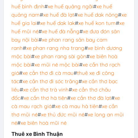
huế bình định
#
xe huế quảng ngãi
#
xe huế
quảng nam
#
xe huế đà lạt
#
xe huế dak nông
#
xe
huế gia lai
#
xe huế dak lak
#
xe huế kon tum
#
xe
huế mũi né
#
xe huế đà nẵng
#
xe đưa đón sân
bay nội bài
#
xe phan rang sân bay cam
ranh
#
xe phan rang nha trang
#
xe bình dương
mộc bài
#
xe phan rang sài gòn
#
xe biên hoà
mộc bài
#
xe mũi né mộc bài
#
xe cần thơ rạch
giá
#
xe cần thơ đi cà mau
#
thuê xe đi công
tác
#
xe cần thơ đi sóc trăng
#
xe cần thơ bạc
liêu
#
xe cần thơ trà vinh
#
xe cần thơ châu
đốc
#
xe cần thơ hà tiên
#
xe cần thơ đà lạt
#
xe
cà mau rạch giá
#
xe cà mau hà tiên
#
xe cần
thơ mũi né
#
xe thủ đức mũi né
#
xe long an mũi
né
#
xe biên hoà mũi né
Thuê xe Bình Thuận