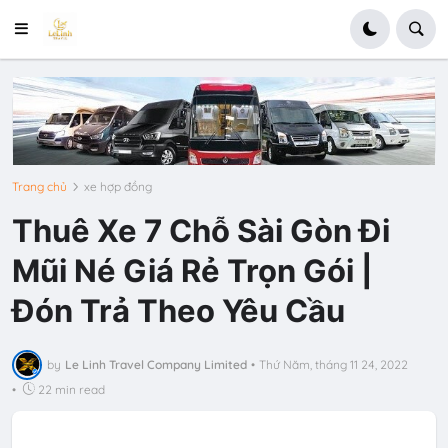
Trang chủ
xe hợp đồng
Thuê Xe 7 Chỗ Sài Gòn Đi
Mũi Né Giá Rẻ Trọn Gói |
Đón Trả Theo Yêu Cầu
by
Le Linh Travel Company Limited
•
Thứ Năm, tháng 11 24, 2022
•
22 min read