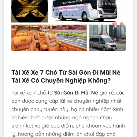
Tài Xế Xe 7 Chỗ Từ Sài Gòn Đi Mũi Né
Tài Xế Có Chuyên Nghiệp Không?
Tài xế xe 7 chỗ từ
Sài Gòn Đi Mũi Né
giá rẻ, các
bạn được cung cấp lái xe chuyên nghiệp nhất
chuyên chạy tuyến này, họ có nhiều năm kinh
nghiệm biết được những ngỏ ngách chạy
tránh kẹt xe giờ cao điểm, phụ khuân vác hành
lý, hướng dẫn những điểm ăn chơi đập phá