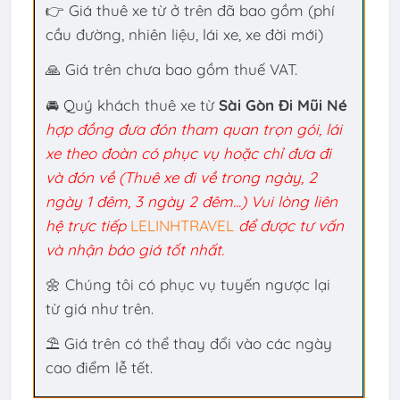
👉 Giá thuê xe từ ở trên đã bao gồm (phí
cầu đường, nhiên liệu, lái xe, xe đời mới)
🙏 Giá trên chưa bao gồm thuế VAT.
🚘 Quý khách thuê xe từ
Sài Gòn Đi Mũi Né
hợp đồng đưa đón tham quan trọn gói, lái
xe theo đoàn có phục vụ hoặc chỉ đưa đi
và đón về (Thuê xe đi về trong ngày, 2
ngày 1 đêm, 3 ngày 2 đêm...) Vui lòng liên
hệ trực tiếp
LELINHTRAVEL
để được tư vấn
và nhận báo giá tốt nhất.
🌼 Chúng tôi có phục vụ tuyến ngược lại
từ
giá như trên.
⛱ Giá trên có thể thay đổi vào các ngày
cao điểm lễ tết.