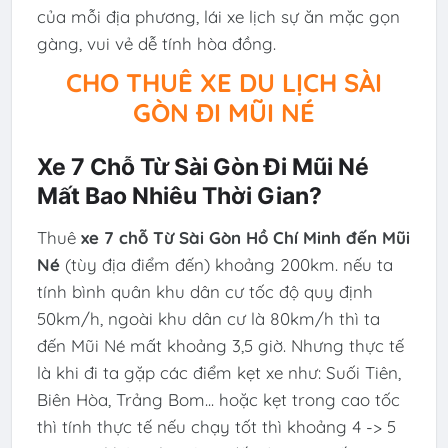
của mỗi địa phương, lái xe lịch sự ăn mặc gọn
gàng, vui vẻ dễ tính hòa đồng.
CHO THUÊ XE DU LỊCH SÀI
GÒN ĐI MŨI NÉ
Xe 7 Chỗ Từ Sài Gòn Đi Mũi Né
Mất Bao Nhiêu Thời Gian?
Thuê
xe 7 chỗ Từ Sài Gòn Hồ Chí Minh đến Mũi
Né
(tùy địa điểm đến) khoảng 200km. nếu ta
tính bình quân khu dân cư tốc độ quy định
50km/h, ngoài khu dân cư là 80km/h thì ta
đến Mũi Né mất khoảng 3,5 giờ. Nhưng thực tế
là khi đi ta gặp các điểm kẹt xe như: Suối Tiên,
Biên Hòa, Trảng Bom... hoặc kẹt trong cao tốc
thì tính thực tế nếu chạy tốt thì khoảng 4 -> 5