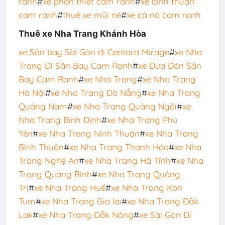
ranh
#
xe phan thiết cam ranh
#
xe bình thuận
cam ranh
#
thuê xe mũi né
#
xe cà ná cam ranh
Thuê xe Nha Trang Khánh Hòa
xe Sân bay Sài Gòn đi Centara Mirage
#
xe Nha
Trang Đi Sân Bay Cam Ranh
#
xe Đưa Đón Sân
Bay Cam Ranh
#
xe Nha Trang
#
xe Nha Trang
Hà Nội
#
xe Nha Trang Đà Nẵng
#
xe Nha Trang
Quảng Nam
#
xe Nha Trang Quảng Ngãi
#
xe
Nha Trang Bình Định
#
xe Nha Trang Phú
Yên
#
xe Nha Trang Ninh Thuận
#
xe Nha Trang
Bình Thuận
#
xe Nha Trang Thanh Hóa
#
xe Nha
Trang Nghệ An
#
xe Nha Trang Hà Tĩnh
#
xe Nha
Trang Quảng Bình
#
xe Nha Trang Quảng
Trị
#
xe Nha Trang Huế
#
xe Nha Trang Kon
Tum
#
xe Nha Trang Gia lai
#
xe Nha Trang Đắk
Lak
#
xe Nha Trang Đắk Nông
#
xe Sài Gòn Đi