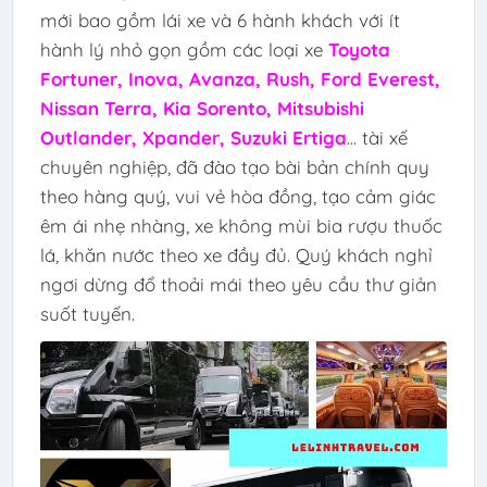
mới bao gồm lái xe và 6 hành khách với ít
hành lý nhỏ gọn gồm các loại xe
Toyota
Fortuner, Inova, Avanza, Rush, Ford Everest,
Nissan Terra, Kia Sorento, Mitsubishi
Outlander, Xpander, Suzuki Ertiga
... tài xế
chuyên nghiệp, đã đào tạo bài bản chính quy
theo hàng quý, vui vẻ hòa đồng, tạo cảm giác
êm ái nhẹ nhàng, xe không mùi bia rượu thuốc
lá, khăn nước theo xe đầy đủ. Quý khách nghỉ
ngơi dừng đổ thoải mái theo yêu cầu thư giản
suốt tuyến.