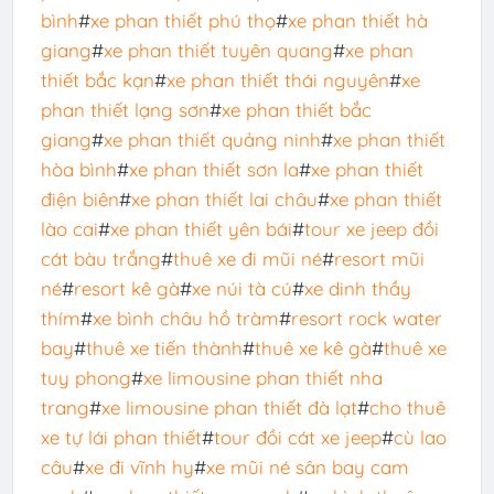
bình
#
xe phan thiết phú thọ
#
xe phan thiết hà
giang
#
xe phan thiết tuyên quang
#
xe phan
thiết bắc kạn
#
xe phan thiết thái nguyên
#
xe
phan thiết lạng sơn
#
xe phan thiết bắc
giang
#
xe phan thiết quảng ninh
#
xe phan thiết
hòa bình
#
xe phan thiết sơn la
#
xe phan thiết
điện biên
#
xe phan thiết lai châu
#
xe phan thiết
lào cai
#
xe phan thiết yên bái
#
tour xe jeep đồi
cát bàu trắng
#
thuê xe đi mũi né
#
resort mũi
né
#
resort kê gà
#
xe núi tà cú
#
xe dinh thầy
thím
#
xe bình châu hồ tràm
#
resort rock water
bay
#
thuê xe tiến thành
#
thuê xe kê gà
#
thuê xe
tuy phong
#
xe limousine phan thiết nha
trang
#
xe limousine phan thiết đà lạt
#
cho thuê
xe tự lái phan thiết
#
tour đồi cát xe jeep
#
cù lao
câu
#
xe đi vĩnh hy
#
xe mũi né sân bay cam