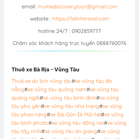
email:
muinediscoverytour@gmail.com
website :
https://lelinhtravel.com
hotline 24/7 : 0902859777
Chăm sóc khách hàng trực tuyến 0888760076
Thuê xe Bà Rịa - Vũng Tàu
Thuê xe du lịch vũng tàu
#
xe vũng tàu đà
nẵng
#
xe vũng tàu quảng nam
#
xe vũng tàu
quảng ngãi
#
xe vũng tàu bình định
#
xe vũng
tàu phú yên
#
xe vũng tàu nha trang
#
xe vũng
tàu phan rang
#
xe Sài Gòn Đi Mũi Né
#
xe vũng
tàu bình phước
#
xe vũng tàu đồng nai
#
xe vũng
tàu tây ninh
#
xe vũng tàu an giang
#
xe vũng