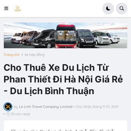
Trang chủ
xe hợp đồng
Cho Thuê Xe Du Lịch Từ
Phan Thiết Đi Hà Nội Giá Rẻ
- Du Lịch Bình Thuận
by
Le Linh Travel Company Limited
•
Chủ Nhật, tháng 11 07, 2021
•
10 min read