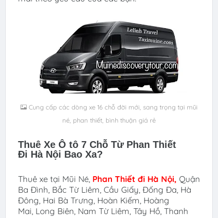
Cung cấp các dòng xe 16 chỗ đời mới, sang trọng tại mũi
né, phan thiết, bình thuận giá rẻ
Thuê Xe Ô tô 7 Chỗ Từ Phan Thiết
Đi Hà Nội
Bao Xa?
Thuê xe tại
Mũi Né,
Phan Thiết đi
Hà Nội
,
Quận
Ba Đình, Bắc Từ Liêm, Cầu Giấy, Đống Đa, Hà
Đông, Hai Bà Trưng, Hoàn Kiếm, Hoàng
Mai, Long Biên, Nam Từ Liêm, Tây Hồ, Thanh