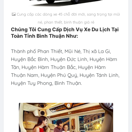
Cung cấp các dòng xe 45 chỗ đời mới, sang trọng tại mũi
né, phan thiết, bình thuận giá rẻ
Chúng Tôi Cung Cấp Dịch Vụ Xe Du Lịch Tại
Toàn Tỉnh Bình Thuận Như:
Thành phố Phan Thiết, Mũi Né, Thị xã La Gi,
Huyện Bắc Bình, Huyện Đức Linh, Huyện Hàm
Tân, Huyện Hàm Thuận Bắc, Huyện Hàm
Thuận Nam, Huyện Phú Quý, Huyện Tánh Linh,
Huyện Tuy Phong, Bình Thuận.