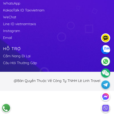
WhatsApp
KakaoTalk ID Taxivietnam
WeChat
Line ID vietnamtaxis
Instagram
Email
HỖ TRỢ
Cẩm Nang Đi Lại
Câu Hỏi Thường Gặp
@Bản Quyền Thuộc Về Công Ty TNHH Lê Linh Travel