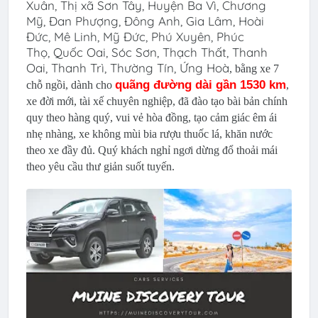
Xuân, Thị xã Sơn Tây, Huyện Ba Vì, Chương
Mỹ, Đan Phượng, Đông Anh, Gia Lâm, Hoài
Đức, Mê Linh, Mỹ Đức, Phú Xuyên, Phúc
Thọ, Quốc Oai, Sóc Sơn, Thạch Thất, Thanh
Oai, Thanh Trì, Thường Tín, Ứng Hoà
, bằng xe 7
quãng đường dài gần 1530 km
chỗ ngồi, dành cho
,
xe đời mới, tài xế chuyên nghiệp, đã đào tạo bài bản chính
quy theo hàng quý, vui vẻ hòa đồng, tạo cảm giác êm ái
nhẹ nhàng, xe không mùi bia rượu thuốc lá, khăn nước
theo xe đầy đủ. Quý khách nghỉ ngơi dừng đổ thoải mái
theo yêu cầu thư giản suốt tuyến.