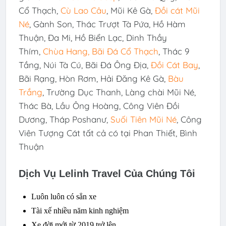
Cổ Thạch,
Cù Lao Câu
, Mũi Kê Gà,
Đồi cát Mũi
Né
, Gành Son, Thác Trượt Tà Pứa, Hồ Hàm
Thuận, Đa Mi, Hồ Biển Lạc, Dinh Thầy
Thím,
Chùa Hang, Bãi Đá Cổ Thạch
, Thác 9
Tầng, Núi Tà Cú, Bãi Đá Ông Địa,
Đồi Cát Bay
,
Bãi Rạng, Hòn Rơm, Hải Đăng Kê Gà,
Bàu
Trắng
, Trường Dục Thanh, Làng chài Mũi Né,
Thác Bà, Lầu Ông Hoàng, Công Viên Đồi
Dương, Tháp Poshanư,
Suối Tiên Mũi Né
, Công
Viên Tượng Cát tất cả có tại Phan Thiết, Bình
Thuận
Dịch Vụ Lelinh Travel Của Chúng Tôi
Luôn luôn có sẳn xe
Tài xế nhiều năm kinh nghiệm
Xe đời mới từ 2019 trở lên