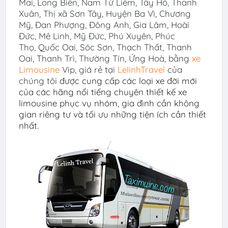
Mai, Long Biên, Nam Từ Liêm, Tây Hồ, Thanh
Xuân, Thị xã Sơn Tây, Huyện Ba Vì, Chương
Mỹ, Đan Phượng, Đông Anh, Gia Lâm, Hoài
Đức, Mê Linh, Mỹ Đức, Phú Xuyên, Phúc
Thọ, Quốc Oai, Sóc Sơn, Thạch Thất, Thanh
Oai, Thanh Trì, Thường Tín, Ứng Hoà
,
bằng
xe
Limousine
Vip, giá rẻ tại
LelinhTravel
của
chúng tôi
được
cun
g
cấp các l
oại xe đời mới
của các hãng nổi tiếng chuyên thiết kế xe
limousine phục vụ nhóm, gia đình cần không
gian riêng tư và tối ưu những tiện ích cần thiết
nhất.