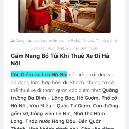
Cung cấp các loại xe limousine 9 chỗ, 10, chỗ, 11 chỗ giá rẻ,
uy tín tại phan thiết, mũi né, bình thuận
Cẩm Nang Bỏ Túi Khi Thuê Xe Đi Hà
Nội
Các Điểm du lịch
Hà Nội
nổi tiếng
rất đẹp và
đa dạng làm ‘hớp hồn’ du khách. chúng ta có
thể thuê xe đi tham quan các điểm như:
Quảng
trường Ba Đình – Lăng Bác, Hồ Gươm, Phố cổ
Hà Nội, Văn Miếu – Quốc Tử Giám, Con đường
gốm sứ, Công viên Lê Nin, Nhà thờ Hàm
Long, Tháp nước Hàng Đậu, Đền Quán
Thánh, Nhà khách chính phủ, Sân vận động