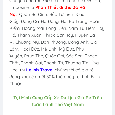
Chuyên cho thuê xe du lịch 4 chỗ đến 45 chỗ,
limousine
từ
Phan Thiết đi thủ đô
Hà
Nội
,
Quận Ba Đình, Bắc Từ Liêm, Cầu
Giấy, Đống Đa, Hà Đông, Hai Bà Trưng, Hoàn
Kiếm, Hoàng Mai, Long Biên, Nam Từ Liêm, Tây
Hồ, Thanh Xuân, Thị xã Sơn Tây, Huyện Ba
Vì, Chương Mỹ, Đan Phượng, Đông Anh, Gia
Lâm, Hoài Đức, Mê Linh, Mỹ Đức, Phú
Xuyên, Phúc Thọ, Quốc Oai, Sóc Sơn, Thạch
Thất, Thanh Oai, Thanh Trì, Thường Tín, Ứng
Hoà, thì
Lelinh Travel
chúng tôi có giá rẻ,
đang khuyến mãi 30% tuần này tại tỉnh Bình
Thuận.
Tụi Mình Cung Cấp Xe Du Lịch Giá Rẻ Trên
Toàn Lãnh Thổ Việt Nam