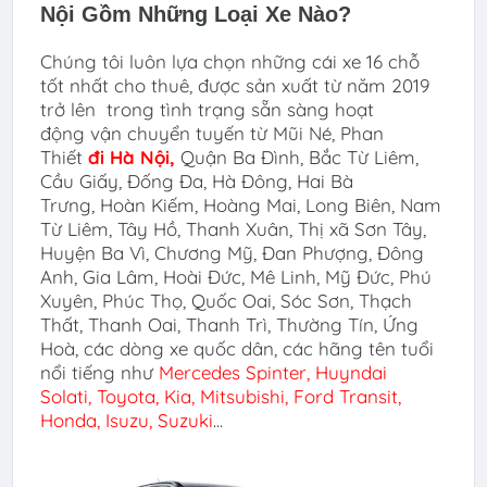
Nội
Gồm Những Loại Xe Nào?
Chúng tôi luôn lựa chọn những cái xe 16 chỗ
tốt nhất cho thuê, được sản xuất từ năm 2019
trở lên trong tình trạng sẵn sàng hoạt
động vận chuyển tuyến
từ Mũi Né, Phan
Thiết
đi
Hà Nội
,
Quận Ba Đình, Bắc Từ Liêm,
Cầu Giấy, Đống Đa, Hà Đông, Hai Bà
Trưng, Hoàn Kiếm, Hoàng Mai, Long Biên, Nam
Từ Liêm, Tây Hồ, Thanh Xuân, Thị xã Sơn Tây,
Huyện Ba Vì, Chương Mỹ, Đan Phượng, Đông
Anh, Gia Lâm, Hoài Đức, Mê Linh, Mỹ Đức, Phú
Xuyên, Phúc Thọ, Quốc Oai, Sóc Sơn, Thạch
Thất, Thanh Oai, Thanh Trì, Thường Tín, Ứng
Hoà, các dòng xe quốc dân, các hãng tên tuổi
nổi tiếng như
Mercedes Spinter, Huyndai
Solati,
Toyota, Kia, Mitsubishi, Ford Transit,
Honda, Isuzu, Suzuki
...