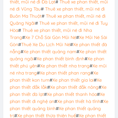
thiết, mũi né đi Đà Lạt
#
Thuê xe phan thiết, mũi
né đi Vũng Tàu
#
Thuê xe phan thiết, mũi né đi
Buôn Ma Thuột
#
Thuê xe phan thiết, mũi né đi
Quảng Ngãi
#
Thuê xe phan thiết, mũi né đi Tuy
Hòa
#
Thuê xe phan thiết, mũi né đi Nha
Trang
#
Xe 7 Chỗ Sài Gòn Mũi Né
#
Xe Mũi Né Sài
Gòn
#
Thuê Xe Du Lịch Mũi Né
#
Xe phan thiết đà
nẵng
#
Xe phan thiết quảng nam
#
Xe phan thiết
quảng ngãi
#
Xe phan thiết bình định
#
Xe phan
thiết phú yên
#
Xe phan thiết nha trang
#
Xe mũi
né nha trang
#
Xe phan thiết phan rang
#
Xe
phan thiết kon tum
#
Xe phan thiết gia lai
#
Xe
phan thiết đắk lắk
#
Xe phan thiết đắk nông
#
Xe
phan thiết đà lạt
#
Xe phan thiết thanh hóa
#
Xe
phan thiết đi nghệ an
#
Xe phan thiết hà tĩnh
#
Xe
phan thiết quảng bình
#
Xe phan thiết quảng
trị
#
Xe phan thiết thừa thiên huế
#
Xe phan thiết