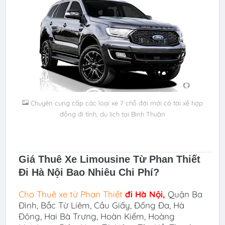
Chuyên cung cấp các loại xe 7 chỗ đời mới có tài xế hợp
đồng đi tỉnh, du lịch tại Bình Thuận
Giá Thuê Xe Limousine Từ Phan Thiết
Đi Hà Nội
Bao Nhiêu Chi Phí?
Cho Thuê xe
từ Phan Thiết
đi
Hà Nội
,
Quận Ba
Đình, Bắc Từ Liêm, Cầu Giấy, Đống Đa, Hà
Đông, Hai Bà Trưng, Hoàn Kiếm, Hoàng