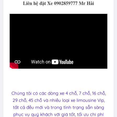
Liên hệ đặt Xe 0902859777 Mr Hải
Chúng tôi có các dòng xe 4 chỗ, 7 chỗ, 16 chỗ,
29 chỗ, 45 chỗ và nhiều loại xe limousine Vip,
tất cả đều mới và trong tình trạng sẵn sàng
phục vụ quý khách với giá tốt, tối ưu chi phí