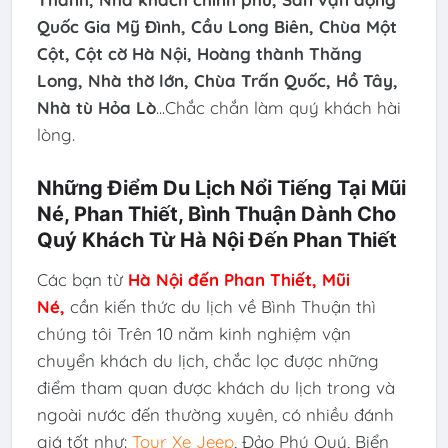
Quốc Gia Mỹ Đình, Cầu Long Biên, Chùa Một
Cột, Cột cờ Hà Nội, Hoàng thành Thăng
Long, Nhà thờ lớn, Chùa Trấn Quốc, Hồ Tây,
Nhà tù Hỏa Lò
...Chắc chắn làm quý khách hài
lòng.
Những Điểm Du Lịch Nổi Tiếng Tại Mũi
Né, Phan Thiết, Bình Thuận Dành Cho
Quý Khách Từ Hà Nội Đến Phan Thiết
Các bạn từ
Hà Nội
đến Phan Thiết, Mũi
Né,
cần kiến thức du lịch về Bình Thuận thì
chúng tôi Trên 10 năm kinh nghiệm vận
chuyển khách du lịch, chắc lọc được những
điểm tham quan được khách du lịch trong và
ngoài nước đến thường xuyên, có nhiều đánh
giá tốt như:
Tour Xe Jeep
, Đảo Phú Quý, Biển