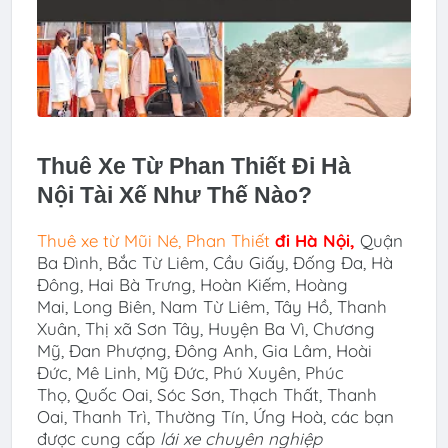
Thuê Xe Từ Phan Thiết Đi Hà
Nội
Tài Xế Như Thế Nào?
Thuê xe
từ Mũi Né, Phan Thiết
đi
Hà Nội
,
Quận
Ba Đình, Bắc Từ Liêm, Cầu Giấy, Đống Đa, Hà
Đông, Hai Bà Trưng, Hoàn Kiếm, Hoàng
Mai, Long Biên, Nam Từ Liêm, Tây Hồ, Thanh
Xuân, Thị xã Sơn Tây, Huyện Ba Vì, Chương
Mỹ, Đan Phượng, Đông Anh, Gia Lâm, Hoài
Đức, Mê Linh, Mỹ Đức, Phú Xuyên, Phúc
Thọ, Quốc Oai, Sóc Sơn, Thạch Thất, Thanh
Oai, Thanh Trì, Thường Tín, Ứng Hoà,
các bạn
được cung cấp
lái xe chuyên nghiệp