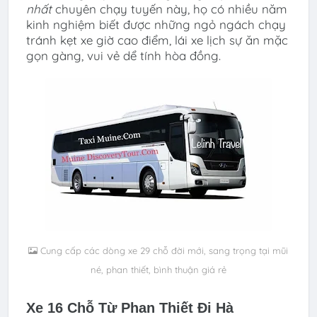
nhất
chuyên chạy tuyến này, họ có nhiều năm
kinh nghiệm biết được những ngỏ ngách chạy
tránh kẹt xe giờ cao điểm, lái xe lịch sự ăn mặc
gọn gàng, vui vẻ dể tính hòa đồng.
Cung cấp các dòng xe 29 chỗ đời mới, sang trọng tại mũi
né, phan thiết, bình thuận giá rẻ
Xe 16 Chỗ Từ Phan Thiết Đi Hà