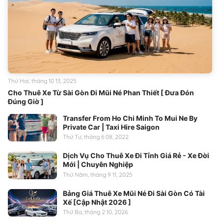
Thứ Hai, tháng 10 13, 2025
Cho Thuê Xe Từ Sài Gòn Đi Mũi Né Phan Thiết [ Đưa Đón
Đúng Giờ ]
Transfer From Ho Chi Minh To Mui Ne By
Private Car | Taxi Hire Saigon
Thứ Tư, tháng 6 08, 2022
Dịch Vụ Cho Thuê Xe Đi Tỉnh Giá Rẻ - Xe Đời
Mới | Chuyên Nghiệp
Thứ Năm, tháng 9 11, 2025
Bảng Giá Thuê Xe Mũi Né Đi Sài Gòn Có Tài
Xế [Cập Nhật 2026 ]
Thứ Ba, tháng 2 10, 2026