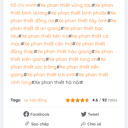
hồ chí minh
#
Xe phan thiết vũng tàu
#
Xe phan
thiết bình dương
#
Xe phan thiết bình phước
#
Xe
phan thiết đồng nai
#
Xe phan thiết tây ninh
#
Xe
phan thiết đi an giang
#
Xe phan thiết bạc
liêu
#
Xe phan thiết bến tre
#
Xe phan thiết cà
mau
#
Xe phan thiết cần thơ
#
Xe phan thiết
đồng tháp
#
Xe phan thiết hậu giang
#
Xe phan
thiết kiên giang
#
Xe phan thiết long an
#
Xe
phan thiết sóc trăng
#
Xe phan thiết tiền
giang
#
Xe phan thiết trà vinh
#
Xe phan thiết
vĩnh long
#Xe phan thiết hà nội#
Tags:
xe hợp đồng
4.6
/
92
rates
Facebook
Tweet
Sao chép
Chia sẻ