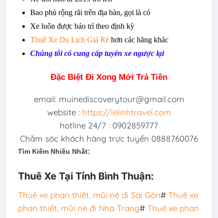
Bao phủ rộng rãi trên địa bàn, gọi là có
Xe luôn được bảo trì theo định kỳ
Thuê Xe Du Lịch
G
iá Rẻ
hơn các hãng khác
Chúng tôi có cung cấp tuyến xe ngược lại
Đặc Biệt Đi Xong Mới Trả Tiền
email: muinediscoverytour@gmail.com
website :
https://lelinhtravel.com
hotline 24/7 : 0902859777
Chăm sóc khách hàng trực tuyến 0888760076
Tìm Kiếm Nhiều Nhất:
Thuê Xe Tại Tỉnh Bình Thuận:
Thuê xe phan thiết, mũi né đi Sài Gòn
#
Thuê xe
phan thiết, mũi né đi Nha Trang
#
Thuê xe phan