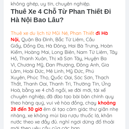
không ghép, uy tín, chuyên nghiệp.
Thuê Xe 4 Chỗ Từ Phan Thiết Đi
Hà Nội
Bao Lâu?
Thuê xe du lịch
từ Mũi Né, Phan Thiết
đi
Hà
Nội
,
Quận Ba Đình, Bắc Từ Liêm, Cầu
Giấy, Đống Đa, Hà Đông, Hai Bà Trưng, Hoàn
Kiếm, Hoàng Mai, Long Biên, Nam Từ Liêm, Tây
Hồ, Thanh Xuân, Thị xã Sơn Tây, Huyện Ba
Vì, Chương Mỹ, Đan Phượng, Đông Anh, Gia
Lâm, Hoài Đức, Mê Linh, Mỹ Đức, Phú
Xuyên, Phúc Thọ, Quốc Oai, Sóc Sơn, Thạch
Thất, Thanh Oai, Thanh Trì, Thường Tín, Ứng
Hoà
,
bằng xe 4 chỗ ngồi, xe đời mới, tài xế
chuyên nghiệp, đã đào tạo bài bản chính quy
theo hàng quý, vui vẻ hòa đồng, chạy
khoảng
28 đến 30 giờ
êm ái tạo cảm giác thư giãn nhẹ
nhàng, xe không mùi bia rượu thuốc lá, khăn
nước theo xe đầy đủ. nghỉ ngơi dừng đổ thoải
mái theo yêu cầu của các bạn.