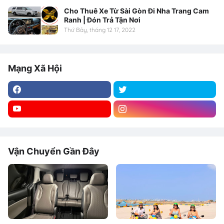
Cho Thuê Xe Từ Sài Gòn Đi Nha Trang Cam
Ranh | Đón Trả Tận Nơi
Thứ Bảy, tháng 12 17, 2022
Mạng Xã Hội
Vận Chuyển Gần Đây