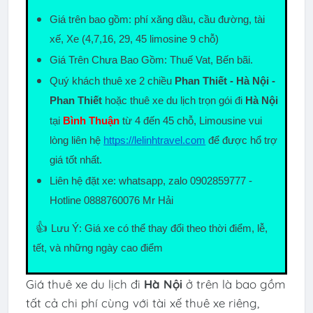
Giá trên bao gồm: phí xăng dầu, cầu đường, tài 
xế, Xe (4,7,16, 29, 45 limosine 9 chỗ)
Giá Trên Chưa Bao Gồm: Thuế Vat, Bến bãi.
Quý khách thuê xe 2 chiều 
Phan Thiết - Hà Nội - 
Phan Thiết
 hoặc thuê xe du lịch trọn gói đi 
Hà Nội
tại 
Bình Thuận
 từ 4 đến 45 chỗ, Limousine vui 
lòng liên hệ
https://lelinhtravel.com
 để được hổ trợ 
giá tốt nhất.
Liên hệ đặt xe: whatsapp, zalo 0902859777 - 
Hotline 0888760076 Mr Hải
👍
Lưu Ý: Giá xe có thể thay đổi theo thời điểm, lễ, 
tết, và những ngày cao điểm
Giá thuê xe du lịch đi
Hà Nội
ở trên là bao gồm
tất cả chi phí cùng với tài xế thuê xe riêng,