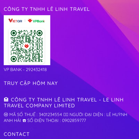
CÔNG TY TNHH LÊ LINH TRAVEL
VP BANK - 292432418
TRUY CẬP HÔM NAY
🏩 CÔNG TY TNHH LÊ LINH TRAVEL - LE LINH
TRAVEL COMPANY LIMITED
Ⓜ️ MÃ SỐ THUẾ : 3401234554 🧛‍♂️ NGƯỜI ĐẠI DIỆN : LÊ HUỲNH
ANH HẢI ☎️ SỐ ĐIỆN THOẠI : 0902859777
CONTACT