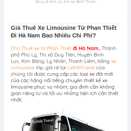
đồng đi tỉnh, du lịch tại Bình Thuận
Giá Thuê Xe Limousine Từ Phan Thiết
Đi Hà Nam
Bao Nhiêu Chi Phí?
Cho Thuê xe
từ Phan Thiết
đi
Hà Nam
,
Thành
phố Phủ Lý, Thị xã Duy Tiên, Huyện Bình
Lục, Kim Bảng, Lý Nhân, Thanh Liêm
,
bằng
xe
Limousine
Vip, giá rẻ tại
LelinhTravel
của
chúng tôi
được
cun
g
cấp các l
oại xe đời mới
của các hãng nổi tiếng chuyên thiết kế xe
limousine phục vụ nhóm, gia đình cần không
gian riêng tư và tối ưu những tiện ích cần thiết
nhất.