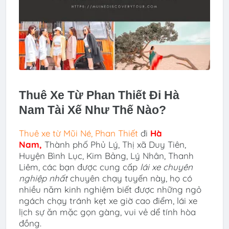
Thuê Xe Từ Phan Thiết Đi Hà
Nam
Tài Xế Như Thế Nào?
Thuê xe
từ Mũi Né, Phan Thiết
đi
Hà
Nam
,
Thành phố Phủ Lý, Thị xã Duy Tiên,
Huyện Bình Lục, Kim Bảng, Lý Nhân, Thanh
Liêm
,
các bạn được cung cấp
lái xe chuyên
nghiệp nhất
chuyên chạy tuyến này, họ có
nhiều năm kinh nghiệm biết được những ngỏ
ngách chạy tránh kẹt xe giờ cao điểm, lái xe
lịch sự ăn mặc gọn gàng, vui vẻ dể tính hòa
đồng.