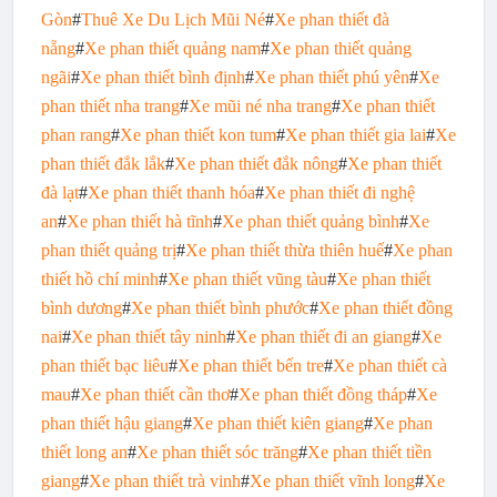
Gòn
#
Thuê Xe Du Lịch Mũi Né
#
Xe phan thiết đà
nẵng
#
Xe phan thiết quảng nam
#
Xe phan thiết quảng
ngãi
#
Xe phan thiết bình định
#
Xe phan thiết phú yên
#
Xe
phan thiết nha trang
#
Xe mũi né nha trang
#
Xe phan thiết
phan rang
#
Xe phan thiết kon tum
#
Xe phan thiết gia lai
#
Xe
phan thiết đắk lắk
#
Xe phan thiết đắk nông
#
Xe phan thiết
đà lạt
#
Xe phan thiết thanh hóa
#
Xe phan thiết đi nghệ
an
#
Xe phan thiết hà tĩnh
#
Xe phan thiết quảng bình
#
Xe
phan thiết quảng trị
#
Xe phan thiết thừa thiên huế
#
Xe phan
thiết hồ chí minh
#
Xe phan thiết vũng tàu
#
Xe phan thiết
bình dương
#
Xe phan thiết bình phước
#
Xe phan thiết đồng
nai
#
Xe phan thiết tây ninh
#
Xe phan thiết đi an giang
#
Xe
phan thiết bạc liêu
#
Xe phan thiết bến tre
#
Xe phan thiết cà
mau
#
Xe phan thiết cần thơ
#
Xe phan thiết đồng tháp
#
Xe
phan thiết hậu giang
#
Xe phan thiết kiên giang
#
Xe phan
thiết long an
#
Xe phan thiết sóc trăng
#
Xe phan thiết tiền
giang
#
Xe phan thiết trà vinh
#
Xe phan thiết vĩnh long
#
Xe