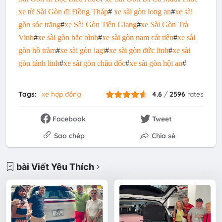
xe từ Sài Gòn đi Đồng Tháp
#
xe sài gòn long an
#
xe sài
gòn sóc trăng
#
xe Sài Gòn Tiền Giang
#
xe Sài Gòn Trà
Vinh
#
xe sài gòn bắc bình
#
xe sài gòn nam cát tiên
#
xe sài
gòn hồ tràm
#
xe sài gòn lagi
#
xe sài gòn đức linh
#
xe sài
gòn tánh linh
#
xe sài gòn châu đốc
#
xe sài gòn hội an
#
Tags:
xe hợp đồng
4.6
/
2596
rates
Facebook
Tweet
Sao chép
Chia sẻ
bài Viết Yêu Thích