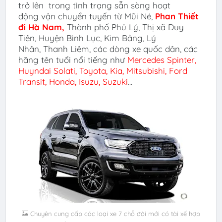
trở lên trong tình trạng sẵn sàng hoạt
động vận chuyển tuyến
từ Mũi Né,
Phan Thiết
đi
Hà Nam
,
Thành phố Phủ Lý, Thị xã Duy
Tiên, Huyện Bình Lục, Kim Bảng, Lý
Nhân, Thanh Liêm, các dòng xe quốc dân, các
hãng tên tuổi nổi tiếng như
Mercedes Spinter,
Huyndai Solati,
Toyota, Kia, Mitsubishi, Ford
Transit, Honda, Isuzu, Suzuki
...
Chuyên cung cấp các loại xe 7 chỗ đời mới có tài xế hợp