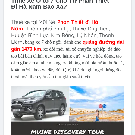
Thuê Xe Ô tô 7 Chỗ Từ Phan Thiết
Đi Hà Nam
Bao Xa?
Thuê xe tại
Mũi Né,
Phan Thiết đi
Hà
Nam
,
Thành phố Phủ Lý, Thị xã Duy Tiên,
Huyện Bình Lục, Kim Bảng, Lý Nhân, Thanh
Liêm
quãng đường dài
, bằng xe 7 chỗ ngồi, dành cho
gần 1470 km
, xe đời mới, tài xế chuyên nghiệp, đã đào
tạo bài bản chính quy theo hàng quý, vui vẻ hòa đồng, tạo
cảm giác êm ái nhẹ nhàng, xe không mùi bia rượu thuốc lá,
khăn nước theo xe đầy đủ. Quý khách nghỉ ngơi dừng đổ
thoải mái theo yêu cầu thư giản suốt tuyến.