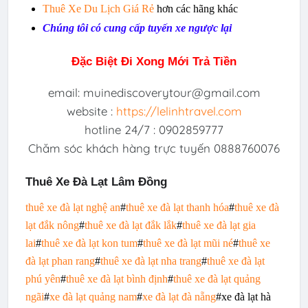
Thuê Xe Du Lịch
G
iá Rẻ
hơn các hãng khác
Chúng tôi có cung cấp tuyến xe ngược lại
Đặc Biệt Đi Xong Mới Trả Tiền
email: muinediscoverytour@gmail.com
website :
https://lelinhtravel.com
hotline 24/7 : 0902859777
Chăm sóc khách hàng trực tuyến 0888760076
Thuê Xe Đà Lạt Lâm Đồng
thuê xe đà lạt nghệ an
#
thuê xe đà lạt thanh hóa
#
thuê xe đà
lạt đắk nông
#
thuê xe đà lạt đắk lắk
#
thuê xe đà lạt gia
lai
#
thuê xe đà lạt kon tum
#
thuê xe đà lạt mũi né
#
thuê xe
đà lạt phan rang
#
thuê xe đà lạt nha trang
#
thuê xe đà lạt
phú yên
#
thuê xe đà lạt bình định
#
thuê xe đà lạt quảng
ngãi
#
xe đà lạt quảng nam
#
xe đà lạt đà nẵng
#xe đà lạt hà