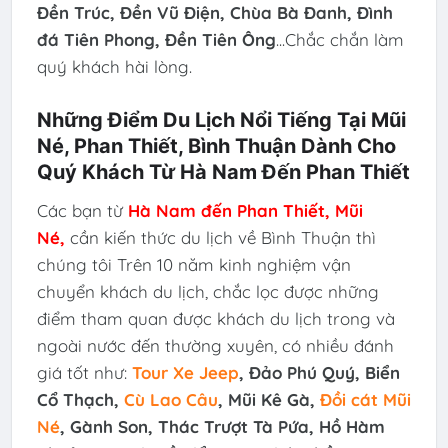
Đền Trúc, Đền Vũ Điện, Chùa Bà Đanh, Đình
đá Tiên Phong, Đền Tiên Ông
...Chắc chắn làm
quý khách hài lòng.
Những Điểm Du Lịch Nổi Tiếng Tại Mũi
Né, Phan Thiết, Bình Thuận Dành Cho
Quý Khách Từ Hà Nam Đến Phan Thiết
Các bạn từ
Hà Nam
đến Phan Thiết, Mũi
Né,
cần kiến thức du lịch về Bình Thuận thì
chúng tôi Trên 10 năm kinh nghiệm vận
chuyển khách du lịch, chắc lọc được những
điểm tham quan được khách du lịch trong và
ngoài nước đến thường xuyên, có nhiều đánh
giá tốt như:
Tour Xe Jeep
, Đảo Phú Quý, Biển
Cổ Thạch,
Cù Lao Câu
, Mũi Kê Gà,
Đồi cát Mũi
Né
, Gành Son, Thác Trượt Tà Pứa, Hồ Hàm