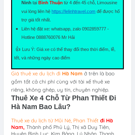
Ninh
tại 
Bình Thuận
 từ 4 đến 45 chỗ, Limousine 
vui lòng liên hệ
https://lelinhtravel.com
 để được hổ 
trợ giá tốt nhất.
Liên hệ đặt xe: whatsapp, zalo 0902859777 - 
Hotline 0888760076 Mr Hải
👍
Lưu Ý: Giá xe có thể thay đổi theo thời điểm, lễ, 
tết, và những ngày cao điểm
Giá thuê xe du lịch đi
Hà Nam
ở trên là bao
gồm tất cả chi phí cùng với tài xế thuê xe
riêng, không ghép, uy tín, chuyên nghiệp.
Thuê Xe 4 Chỗ Từ Phan Thiết Đi
Hà Nam
Bao Lâu?
Thuê xe du lịch
từ Mũi Né, Phan Thiết
đi
Hà
Nam
,
Thành phố Phủ Lý, Thị xã Duy Tiên,
Huyện Bình Lục, Kim Bảng, Lý Nhân, Thanh