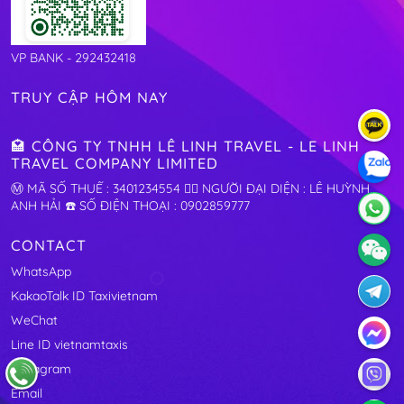
VP BANK - 292432418
TRUY CẬP HÔM NAY
🏩 CÔNG TY TNHH LÊ LINH TRAVEL - LE LINH
TRAVEL COMPANY LIMITED
Ⓜ️ MÃ SỐ THUẾ : 3401234554 🧛‍♂️ NGƯỜI ĐẠI DIỆN : LÊ HUỲNH
ANH HẢI ☎️ SỐ ĐIỆN THOẠI : 0902859777
CONTACT
WhatsApp
KakaoTalk ID Taxivietnam
WeChat
Line ID vietnamtaxis
Instagram
Email