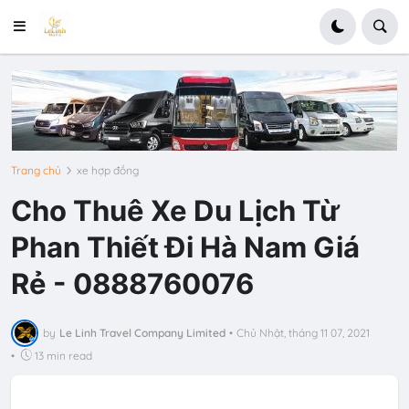
Trang chủ
xe hợp đồng
Cho Thuê Xe Du Lịch Từ
Phan Thiết Đi Hà Nam Giá
Rẻ - 0888760076
by
Le Linh Travel Company Limited
•
Chủ Nhật, tháng 11 07, 2021
•
13 min read