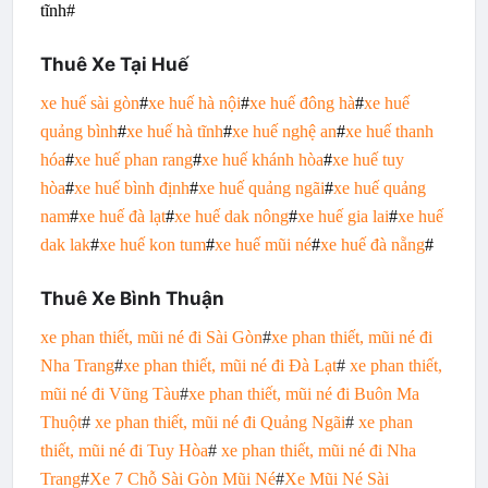
tĩnh#
Thuê Xe Tại Huế
xe huế sài gòn
#
xe huế hà nội
#
xe huế đông hà
#
xe huế
quảng bình
#
xe huế hà tĩnh
#
xe huế nghệ an
#
xe huế thanh
hóa
#
xe huế phan rang
#
xe huế khánh hòa
#
xe huế tuy
hòa
#
xe huế bình định
#
xe huế quảng ngãi
#
xe huế quảng
nam
#
xe huế đà lạt
#
xe huế dak nông
#
xe huế gia lai
#
xe huế
dak lak
#
xe huế kon tum
#
xe huế mũi né
#
xe huế đà nẵng
#
Thuê Xe Bình Thuận
xe phan thiết, mũi né đi Sài Gòn
#
xe phan thiết, mũi né đi
Nha Trang
#
xe phan thiết, mũi né đi Đà Lạt
#
xe phan thiết,
mũi né đi Vũng Tàu
#
xe phan thiết, mũi né đi Buôn Ma
Thuột
#
xe phan thiết, mũi né đi Quảng Ngãi
#
xe phan
thiết, mũi né đi Tuy Hòa
#
xe phan thiết, mũi né đi Nha
Trang
#
Xe 7 Chỗ Sài Gòn Mũi Né
#
Xe Mũi Né Sài