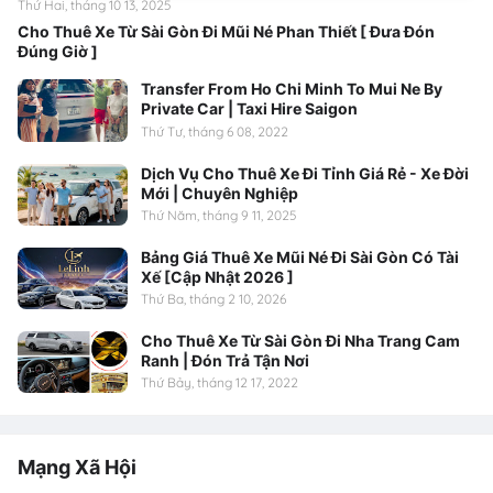
Thứ Hai, tháng 10 13, 2025
Cho Thuê Xe Từ Sài Gòn Đi Mũi Né Phan Thiết [ Đưa Đón
Đúng Giờ ]
Transfer From Ho Chi Minh To Mui Ne By
Private Car | Taxi Hire Saigon
Thứ Tư, tháng 6 08, 2022
Dịch Vụ Cho Thuê Xe Đi Tỉnh Giá Rẻ - Xe Đời
Mới | Chuyên Nghiệp
Thứ Năm, tháng 9 11, 2025
Bảng Giá Thuê Xe Mũi Né Đi Sài Gòn Có Tài
Xế [Cập Nhật 2026 ]
Thứ Ba, tháng 2 10, 2026
Cho Thuê Xe Từ Sài Gòn Đi Nha Trang Cam
Ranh | Đón Trả Tận Nơi
Thứ Bảy, tháng 12 17, 2022
Mạng Xã Hội