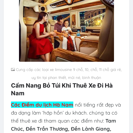
Cung cấp các loại xe limousine 9 chỗ, 10, chỗ, 11 chỗ giá rẻ,
uy tín tại phan thiết, mũi né, bình thuận
Cẩm Nang Bỏ Túi Khi Thuê Xe Đi Hà
Nam
Các Điểm du lịch
Hà Nam
nổi tiếng
rất đẹp và
đa dạng làm ‘hớp hồn’ du khách. chúng ta có
thể thuê xe đi tham quan các điểm như:
Tam
Chúc, Đền Trần Thương, Đền Lảnh Giang,