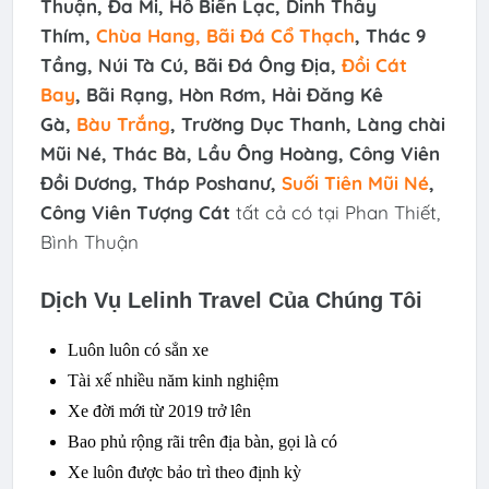
Thuận, Đa Mi, Hồ Biển Lạc, Dinh Thầy
Thím,
Chùa Hang, Bãi Đá Cổ Thạch
, Thác 9
Tầng, Núi Tà Cú, Bãi Đá Ông Địa,
Đồi Cát
Bay
, Bãi Rạng, Hòn Rơm, Hải Đăng Kê
Gà,
Bàu Trắng
, Trường Dục Thanh, Làng chài
Mũi Né, Thác Bà, Lầu Ông Hoàng, Công Viên
Đồi Dương, Tháp Poshanư,
Suối Tiên Mũi Né
,
Công Viên Tượng Cát
tất cả có tại Phan Thiết,
Bình Thuận
Dịch Vụ Lelinh Travel Của Chúng Tôi
Luôn luôn có sẳn xe
Tài xế nhiều năm kinh nghiệm
Xe đời mới từ 2019 trở lên
Bao phủ rộng rãi trên địa bàn, gọi là có
Xe luôn được bảo trì theo định kỳ