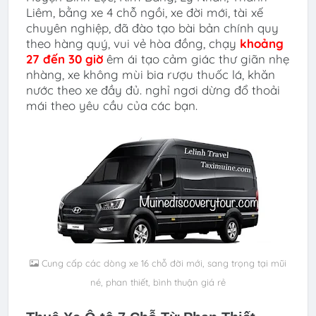
Liêm
,
bằng xe 4 chỗ ngồi, xe đời mới, tài xế
chuyên nghiệp, đã đào tạo bài bản chính quy
theo hàng quý, vui vẻ hòa đồng, chạy
khoảng
27 đến 30 giờ
êm ái tạo cảm giác thư giãn nhẹ
nhàng, xe không mùi bia rượu thuốc lá, khăn
nước theo xe đầy đủ. nghỉ ngơi dừng đổ thoải
mái theo yêu cầu của các bạn.
Cung cấp các dòng xe 16 chỗ đời mới, sang trọng tại mũi
né, phan thiết, bình thuận giá rẻ