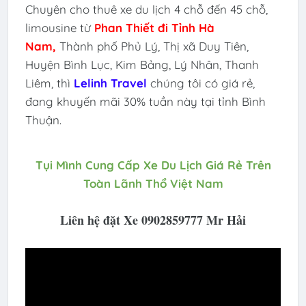
Chuyên cho thuê xe du lịch 4 chỗ đến 45 chỗ,
limousine
từ
Phan Thiết đi Tỉnh
Hà
Nam
,
Thành phố Phủ Lý, Thị xã Duy Tiên,
Huyện Bình Lục, Kim Bảng, Lý Nhân, Thanh
Liêm, thì
Lelinh Travel
chúng tôi có giá rẻ,
đang khuyến mãi 30% tuần này tại tỉnh Bình
Thuận.
Tụi Mình Cung Cấp Xe Du Lịch Giá Rẻ Trên
Toàn Lãnh Thổ Việt Nam
Liên hệ đặt Xe 0902859777 Mr Hải