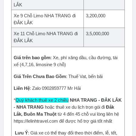
LẮK
Xe 9 Chỗ Limo NHA TRANG đi 
3,200,000
ĐẮK LẮK
Xe 11 Chỗ Limo NHA TRANG đi 
3,5,000,000
ĐẮK LẮK
Giá trên bao gồm
: Xe, phí xăng dầu, cầu đường, tài 
xế (4,7,16, limosine 9 chỗ)
Giá Trên Chưa Bao Gồm
: Thuế Vat, bến bãi
Liên Hệ
: Zalo 0902859777 Mr Hải
*
Quý khách thuê xe 2 chiều
NHA TRANG - ĐẮK LẮK 
- NHA TRANG
 hoặc thuê xe du lịch trọn gói đi 
Đắk 
Lắk, Buôn Ma Thuột
 từ 4 đến 45 chỗ vui lòng liên hệ 
https://lelinhtravel.com để được hổ trợ giá tốt nhất
Lưu Ý
: Giá xe có thể thay đổi theo thời điểm, lễ, tết, 