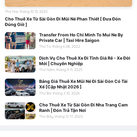
Thứ Hai, tháng 10 13, 2025
Cho Thuê Xe Từ Sài Gòn Đi Mũi Né Phan Thiết [ Đưa Đón
Đúng Giờ ]
Transfer From Ho Chi Minh To Mui Ne By
Private Car | Taxi Hire Saigon
Thứ Tư, tháng 6 08, 2022
Dịch Vụ Cho Thuê Xe Đi Tỉnh Giá Rẻ - Xe Đời
Mới | Chuyên Nghiệp
Thứ Năm, tháng 9 11, 2025
Bảng Giá Thuê Xe Mũi Né Đi Sài Gòn Có Tài
Xế [Cập Nhật 2026 ]
Thứ Ba, tháng 2 10, 2026
Cho Thuê Xe Từ Sài Gòn Đi Nha Trang Cam
Ranh | Đón Trả Tận Nơi
Thứ Bảy, tháng 12 17, 2022