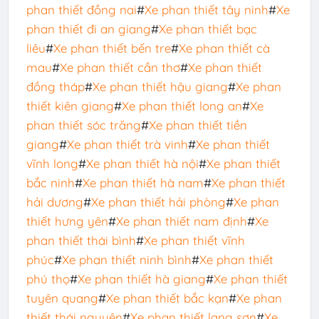
phan thiết đồng nai
#
Xe phan thiết tây ninh
#
Xe
phan thiết đi an giang
#
Xe phan thiết bạc
liêu
#
Xe phan thiết bến tre
#
Xe phan thiết cà
mau
#
Xe phan thiết cần thơ
#
Xe phan thiết
đồng tháp
#
Xe phan thiết hậu giang
#
Xe phan
thiết kiên giang
#
Xe phan thiết long an
#
Xe
phan thiết sóc trăng
#
Xe phan thiết tiền
giang
#
Xe phan thiết trà vinh
#
Xe phan thiết
vĩnh long
#
Xe phan thiết hà nội
#
Xe phan thiết
bắc ninh
#
Xe phan thiết hà nam
#
Xe phan thiết
hải dương
#
Xe phan thiết hải phòng
#
Xe phan
thiết hưng yên
#
Xe phan thiết nam định
#
Xe
phan thiết thái bình
#
Xe phan thiết vĩnh
phúc
#
Xe phan thiết ninh bình
#
Xe phan thiết
phú thọ
#
Xe phan thiết hà giang
#
Xe phan thiết
tuyên quang
#
Xe phan thiết bắc kạn
#
Xe phan
thiết thái nguyên
#
Xe phan thiết lạng sơn
#
Xe