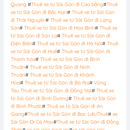
Quang
#
Thuê xe từ Sài Gòn đi Cao bằng
#
Thuê
xe từ Sài Gòn đi Bắc Kạn
#
Thuê xe từ Sài Gòn
đi Thái Nguyên
#
Thuê xe từ Sài Gòn đi Lạng
Sơn
#
Thuê xe từ Sài Gòn đi Hòa Bình
#
Thuê xe
từ Sài Gòn đi Sơn La
#
Thuê xe từ Sài Gòn đi
Điện Biên
#
Thuê xe từ Sài Gòn đi Hà Nội
#
Thuê
xe từ Sài Gòn đi Huế
#
Thuê xe từ Sài Gòn đi
Thanh hóa
#
Thuê xe từ Sài Gòn đi Bình
Thuận
#
Thuê xe từ Sài Gòn đi Ninh
Thuận
#
Thuê xe từ Sài Gòn đi Khánh
Hòa
#
Thuê xe từ Sài Gòn đi Bà Rịa
#
Vũng
Tàu
Thuê xe từ Sài Gòn đi Đồng Nai
#
Thuê xe
từ Sài Gòn đi Bình Dương
#
Thuê xe từ Sài Gòn
đi Bình Phước
#
Thuê xe từ Sài Gòn đi An
Giang
#
Thuê xe từ Sài Gòn đi Bạc Liêu
Thuê
#
xe
Sài Gòn Đi Cà Mau
#
Thuê xe từ Sài Gòn đi Đồng
Tháp
#
xe sài gòn long an
#
xe sài gòn sóc