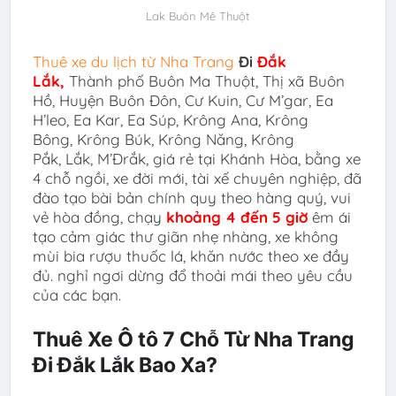
Lak Buôn Mê Thuột
Thuê xe du lịch từ Nha Trang
Đi
Đắk
Lắk
,
Thành phố Buôn Ma Thuột, Thị xã Buôn
Hồ, Huyện Buôn Đôn, Cư Kuin, Cư M’gar, Ea
H’leo, Ea Kar, Ea Súp, Krông Ana, Krông
Bông, Krông Búk, Krông Năng, Krông
Pắk, Lắk, M’Đrắk
, giá rẻ tại Khánh Hòa
,
bằng xe
4 chỗ ngồi, xe đời mới, tài xế chuyên nghiệp, đã
đào tạo bài bản chính quy theo hàng quý, vui
vẻ hòa đồng, chạy
khoảng 4 đến 5 giờ
êm ái
tạo cảm giác thư giãn nhẹ nhàng, xe không
mùi bia rượu thuốc lá, khăn nước theo xe đầy
đủ. nghỉ ngơi dừng đổ thoải mái theo yêu cầu
của các bạn.
Thuê Xe Ô tô 7 Chỗ Từ Nha Trang
Đi Đắk Lắk Bao Xa?