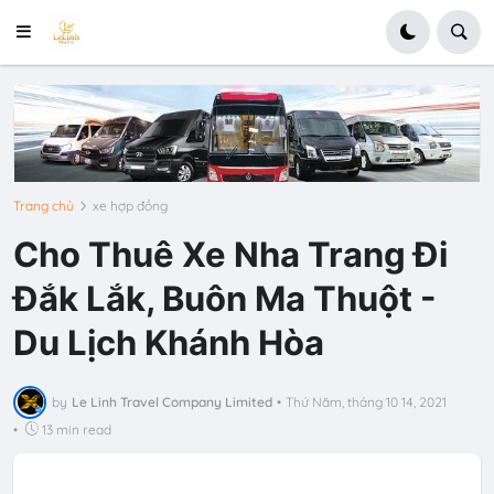
Trang chủ
xe hợp đồng
Cho Thuê Xe Nha Trang Đi
Đắk Lắk, Buôn Ma Thuột -
Du Lịch Khánh Hòa
by
Le Linh Travel Company Limited
•
Thứ Năm, tháng 10 14, 2021
•
13 min read