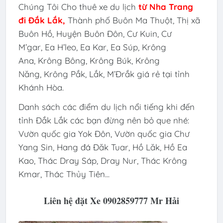
Chúng Tôi Cho thuê xe du lịch
từ Nha Trang
đi
Đắk Lắk
,
Thành phố Buôn Ma Thuột, Thị xã
Buôn Hồ, Huyện Buôn Đôn, Cư Kuin, Cư
M’gar, Ea H’leo, Ea Kar, Ea Súp, Krông
Ana, Krông Bông, Krông Búk, Krông
Năng, Krông Pắk, Lắk, M’Đrắk giá rẻ tại tỉnh
Khánh Hòa.
Danh sách các điểm du lịch nổi tiếng khi đến
tỉnh Đắk Lắk các bạn đừng nên bỏ que nhé:
Vườn quốc gia Yok Đôn, Vườn quốc gia Chư
Yang Sin, Hang đá Đăk Tuar, Hồ Lăk, Hồ Ea
Kao, Thác Dray Sáp, Dray Nur, Thác Krông
Kmar, Thác Thủy Tiên...
Liên hệ đặt Xe 0902859777 Mr Hải