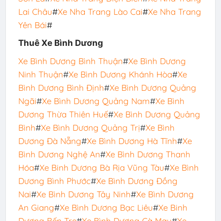
Lai Châu
#
Xe Nha Trang Lào Cai
#
Xe Nha Trang
Yên Bái
#
Thuê Xe Bình Dương
Xe Bình Dương Bình Thuận
#
Xe Bình Dương
Ninh Thuận
#
Xe Bình Dương Khánh Hòa
#
Xe
Bình Dương Bình Định
#
Xe
Bình Dương Quảng
Ngãi
#
Xe Bình Dương Quảng Nam
#
Xe Bình
Dương Thừa Thiên Huế
#
Xe Bình Dương Quảng
Bình
#
Xe Bình Dương Quảng Trị
#
Xe Bình
Dương Đà Nẵng
#
Xe Bình Dương Hà Tĩnh
#
Xe
Bình Dương Nghệ An
#
Xe Bình Dương Thanh
Hóa
#
Xe Binh Dương Bà Rịa Vũng Tàu
#
Xe Bình
Dương Bình Phước
#
Xe Bình Dương Đồng
Nai
#
Xe Bình Dương Tây Ninh
#
Xe Bình Dương
An Giang
#
Xe Bình Dương Bạc Liêu
#
Xe Binh
Dương Bến Tre
#
Xe Bình Dương Cà Mau
#
Xe