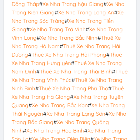
Đồng Tháp
#
Xe Nha Trang hậu Giang
#
Xe Nha
Trang Kiên Giang
#
Xe Nha Trang Long An
#
Xe
Nha Trang Sóc Trăng
#
Xe Nha Trang Tiền
Giang
#
Xe Nha Trang Trà Vinh
#
Xe Nha Trang
Vĩnh Long
#
Xe Nha Trang Bắc Ninh
#
Thuê Xe
Nha Trang Hà Nam
#
Thuê Xe Nha Trang Hải
Dương
#
Thuê Xe Nha Trang Hải Phòng
#
Thuê
Xe Nha Trang Hưng yên
#
Thuê Xe Nha Trang
Nam Định
#
Thuê Xe Nha Trang Thái Bình
#
Thuê
Xe Nha Trang Vĩnh Phúc
#
Thuê Xe Nha Trang
Ninh Bình
#
Thuê Xe Nha Trang Phú Thọ
#
Thuê
Xe Nha Trang Hà Giang
#
Xe Nha Trang Tuyên
Quang
#
Xe Nha Trang Bắc Kạn
#
Xe Nha Trang
Thái Nguyên
#
Xe Nha Trang Lạng Sơn
#
Xe Nha
Trang Bắc Giang
#
Xe Nha Trang Quảng
Ninh
#
Xe Nha Trang Hòa Bình
#
Xe Nha Trang
Sơn La
#
Xe Nha Trang Điện Biên
#
Xe Nha Trang