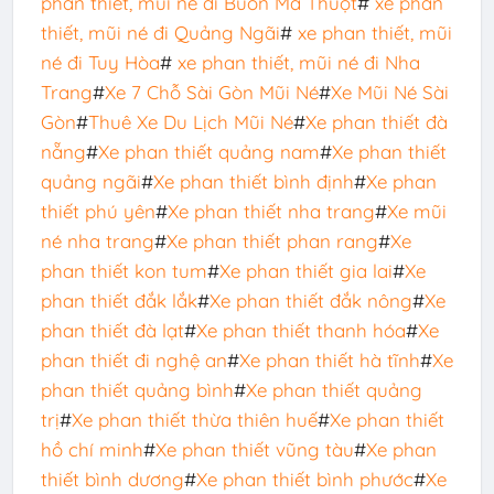
phan thiết, mũi né đi Buôn Ma Thuột
#
xe phan
thiết, mũi né đi Quảng Ngãi
#
xe phan thiết, mũi
né đi Tuy Hòa
#
xe phan thiết, mũi né đi Nha
Trang
#
Xe 7 Chỗ Sài Gòn Mũi Né
#
Xe Mũi Né Sài
Gòn
#
Thuê Xe Du Lịch Mũi Né
#
Xe phan thiết đà
nẵng
#
Xe phan thiết quảng nam
#
Xe phan thiết
quảng ngãi
#
Xe phan thiết bình định
#
Xe phan
thiết phú yên
#
Xe phan thiết nha trang
#
Xe mũi
né nha trang
#
Xe phan thiết phan rang
#
Xe
phan thiết kon tum
#
Xe phan thiết gia lai
#
Xe
phan thiết đắk lắk
#
Xe phan thiết đắk nông
#
Xe
phan thiết đà lạt
#
Xe phan thiết thanh hóa
#
Xe
phan thiết đi nghệ an
#
Xe phan thiết hà tĩnh
#
Xe
phan thiết quảng bình
#
Xe phan thiết quảng
trị
#
Xe phan thiết thừa thiên huế
#
Xe phan thiết
hồ chí minh
#
Xe phan thiết vũng tàu
#
Xe phan
thiết bình dương
#
Xe phan thiết bình phước
#
Xe