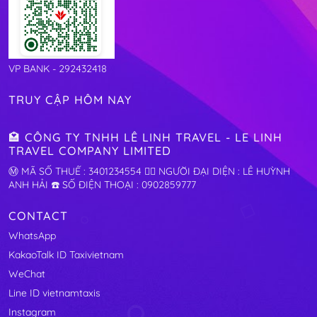
VP BANK - 292432418
TRUY CẬP HÔM NAY
🏩 CÔNG TY TNHH LÊ LINH TRAVEL - LE LINH
TRAVEL COMPANY LIMITED
Ⓜ️ MÃ SỐ THUẾ : 3401234554 🧛‍♂️ NGƯỜI ĐẠI DIỆN : LÊ HUỲNH
ANH HẢI ☎️ SỐ ĐIỆN THOẠI : 0902859777
CONTACT
WhatsApp
KakaoTalk ID Taxivietnam
WeChat
Line ID vietnamtaxis
Instagram