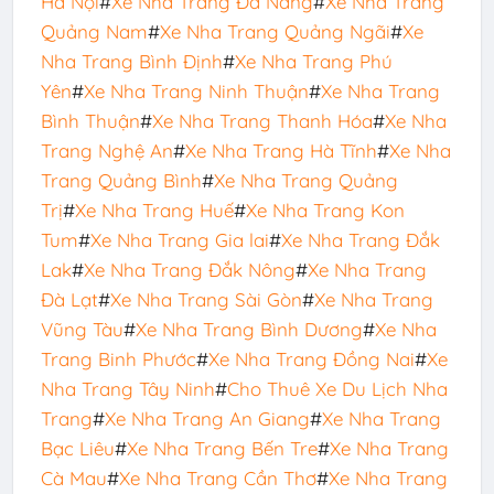
Hà Nội
#
Xe Nha Trang Đà Nẵng
#
Xe Nha Trang
Quảng Nam
#
Xe Nha Trang Quảng Ngãi
#
Xe
Nha Trang Bình Định
#
Xe Nha Trang Phú
Yên
#
Xe Nha Trang Ninh Thuận
#
Xe Nha Trang
Bình Thuận
#
Xe Nha Trang Thanh Hóa
#
Xe Nha
Trang Nghệ An
#
Xe Nha Trang Hà Tĩnh
#
Xe Nha
Trang Quảng Bình
#
Xe Nha Trang Quảng
Trị
#
Xe Nha Trang Huế
#
Xe Nha Trang Kon
Tum
#
Xe Nha Trang Gia lai
#
Xe Nha Trang Đắk
Lak
#
Xe Nha Trang Đắk Nông
#
Xe Nha Trang
Đà Lạt
#
Xe Nha Trang Sài Gòn
#
Xe Nha Trang
Vũng Tàu
#
Xe Nha Trang Bình Dương
#
Xe Nha
Trang Binh Phước
#
Xe Nha Trang Đồng Nai
#
Xe
Nha Trang Tây Ninh
#
Cho Thuê Xe Du Lịch Nha
Trang
#
Xe Nha Trang An Giang
#
Xe Nha Trang
Bạc Liêu
#
Xe Nha Trang Bến Tre
#
Xe Nha Trang
Cà Mau
#
Xe Nha Trang Cần Thơ
#
Xe Nha Trang