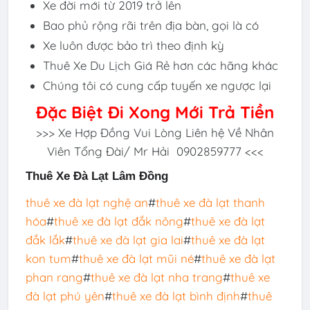
Xe đời mới từ 2019 trở lên
Bao phủ rộng rãi trên địa bàn, gọi là có
Xe luôn được bảo trì theo định kỳ
Thuê Xe Du Lịch Giá Rẻ hơn các hãng khác
Chúng tôi có cung cấp tuyến xe ngược lại
Đặc Biệt Đi Xong Mới Trả Tiền
>>> Xe Hợp Đồng Vui Lòng Liên hệ Về Nhân
Viên Tổng Đài/ Mr Hải 0902859777 <<<
Thuê Xe Đà Lạt Lâm Đồng
thuê xe đà lạt nghệ an
#
thuê xe đà lạt thanh
hóa
#
thuê xe đà lạt đắk nông
#
thuê xe đà lạt
đắk lắk
#
thuê xe đà lạt gia lai
#
thuê xe đà lạt
kon tum
#
thuê xe đà lạt mũi né
#
thuê xe đà lạt
phan rang
#
thuê xe đà lạt nha trang
#
thuê xe
đà lạt phú yên
#
thuê xe đà lạt bình định
#
thuê