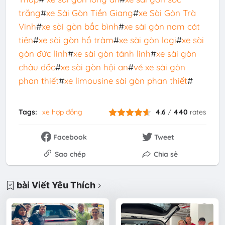
trăng
#
xe Sài Gòn Tiền Giang
#
xe Sài Gòn Trà
Vinh
#
xe sài gòn bắc bình
#
xe sài gòn nam cát
tiên
#
xe sài gòn hồ tràm
#
xe sài gòn lagi
#
xe sài
gòn đức linh
#
xe sài gòn tánh linh
#
xe sài gòn
châu đốc
#
xe sài gòn hội an
#
vé xe sài gòn
phan thiết
#
xe limousine sài gòn phan thiết
#
Tags:
xe hợp đồng
4.6
/
440
rates
Facebook
Tweet
Sao chép
Chia sẻ
bài Viết Yêu Thích