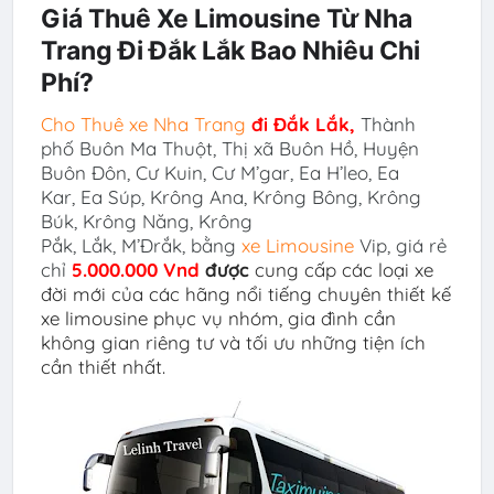
Giá Thuê Xe Limousine Từ Nha
Trang Đi Đắk Lắk Bao Nhiêu Chi
Phí?
Cho Thuê xe Nha Trang
đi
Đắk Lắk
,
Thành
phố Buôn Ma Thuột, Thị xã Buôn Hồ, Huyện
Buôn Đôn, Cư Kuin, Cư M’gar, Ea H’leo, Ea
Kar, Ea Súp, Krông Ana, Krông Bông, Krông
Búk, Krông Năng, Krông
Pắk, Lắk, M’Đrắk
,
bằng
xe Limousine
Vip, giá rẻ
chỉ
5.000.000 Vnd
được
cun
g
cấp các loại xe
đời mới của các hãng nổi tiếng chuyên thiết kế
xe limousine phục vụ nhóm, gia đình cần
không gian riêng tư và tối ưu những tiện ích
cần thiết nhất.