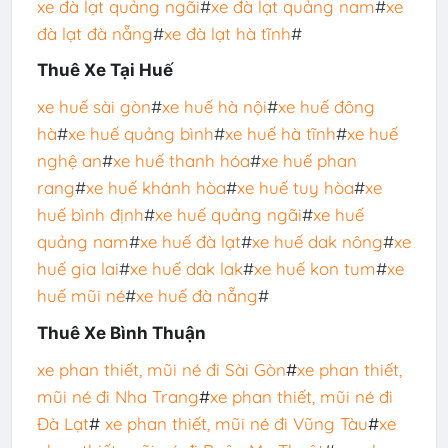
xe đà lạt quảng ngãi
#
xe đà lạt quảng nam
#
xe
đà lạt đà nẵng
#
xe đà lạt hà tĩnh
#
Thuê Xe Tại Huế
xe huế sài gòn
#
xe huế hà nội
#
xe huế đông
hà
#
xe huế quảng bình
#
xe huế hà tĩnh
#
xe huế
nghệ an
#
xe huế thanh hóa
#
xe huế phan
rang
#
xe huế khánh hòa
#
xe huế tuy hòa
#
xe
huế bình định
#
xe huế quảng ngãi
#
xe huế
quảng nam
#
xe huế đà lạt
#
xe huế dak nông
#
xe
huế gia lai
#
xe huế dak lak
#
xe huế kon tum
#
xe
huế mũi né
#
xe huế đà nẵng
#
Thuê Xe Bình Thuận
xe phan thiết, mũi né đi Sài Gòn
#
xe phan thiết,
mũi né đi Nha Trang
#
xe phan thiết, mũi né đi
Đà Lạt
#
xe phan thiết, mũi né đi Vũng Tàu
#
xe