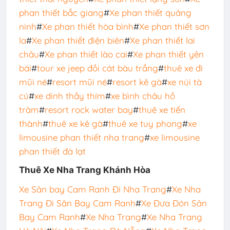
phan thiết bắc giang
#
Xe phan thiết quảng
ninh
#
Xe phan thiết hòa bình
#
Xe phan thiết sơn
la
#
Xe phan thiết điện biên
#
Xe phan thiết lai
châu
#
Xe phan thiết lào cai
#
Xe phan thiết yên
bái
#
tour xe jeep đồi cát bàu trắng
#
thuê xe đi
mũi né
#
resort mũi né
#
resort kê gà
#
xe núi tà
cú
#
xe dinh thầy thím
#
xe bình châu hồ
tràm
#
resort rock water bay
#
thuê xe tiến
thành
#
thuê xe kê gà
#
thuê xe tuy phong
#
xe
limousine phan thiết nha trang
#
xe limousine
phan thiết đà lạt
Thuê Xe Nha Trang Khánh Hòa
Xe Sân bay Cam Ranh Đi Nha Trang
#
Xe Nha
Trang Đi Sân Bay Cam Ranh
#
Xe Đưa Đón Sân
Bay Cam Ranh
#
Xe Nha Trang
#
Xe Nha Trang