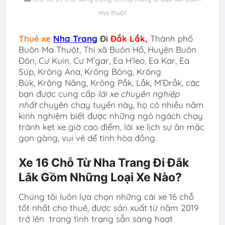
ma thuột
Thuê xe
Nha Trang
Đi
Đắk Lắk
,
Thành phố
Buôn Ma Thuột, Thị xã Buôn Hồ, Huyện Buôn
Đôn, Cư Kuin, Cư M’gar, Ea H’leo, Ea Kar, Ea
Súp, Krông Ana, Krông Bông, Krông
Búk, Krông Năng, Krông Pắk, Lắk, M’Đrắk
,
các
bạn được cung cấp
lái xe chuyên nghiệp
nhất
chuyên chạy tuyến này, họ có nhiều năm
kinh nghiệm biết được những ngỏ ngách chạy
tránh kẹt xe giờ cao điểm, lái xe lịch sự ăn mặc
gọn gàng, vui vẻ dể tính hòa đồng.
Xe 16 Chỗ Từ Nha Trang Đi Đắk
Lắk Gồm Những Loại Xe Nào?
Chúng tôi luôn lựa chọn những cái xe 16 chỗ
tốt nhất cho thuê, được sản xuất từ năm 2019
trở lên trong tình trạng sẵn sàng hoạt