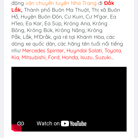
động
vận chuyển tuyến Nha Trang
đi
Đắk
Lắk
,
Thành phố Buôn Ma Thuột, Thị xã Buôn
Hồ, Huyện Buôn Đôn, Cư Kuin, Cư M’gar, Ea
H’leo, Ea Kar, Ea Súp, Krông Ana, Krông
Bông, Krông Búk, Krông Năng, Krông
Pắk, Lắk, M’Đrắk, giá rẻ tại Khánh Hòa, các
dòng xe quốc dân, các hãng tên tuổi nổi tiếng
như
Mercedes Spinter, Huyndai Solati,
Toyota,
Kia, Mitsubishi, Ford, Honda, Isuzu, Suzuki
...