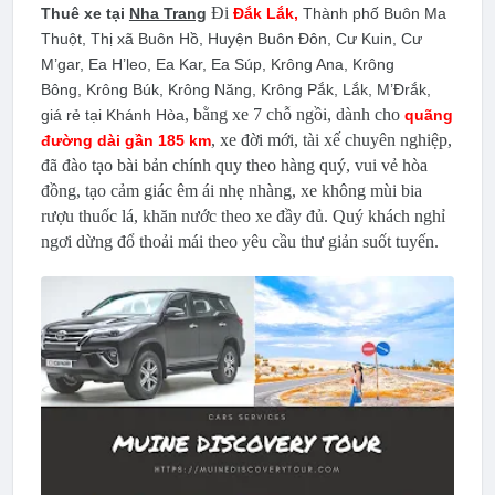
Đi
Thuê xe tại
Nha Trang
Đắk Lắk
,
Thành phố Buôn Ma
Thuột, Thị xã Buôn Hồ, Huyện Buôn Đôn, Cư Kuin, Cư
M’gar, Ea H’leo, Ea Kar, Ea Súp, Krông Ana, Krông
Bông, Krông Búk, Krông Năng, Krông Pắk, Lắk, M’Đrắk
,
, bằng xe 7 chỗ ngồi, dành cho
giá rẻ tại Khánh Hòa
quãng
, xe đời mới, tài xế chuyên nghiệp,
đường dài gần 185 km
đã đào tạo bài bản chính quy theo hàng quý, vui vẻ hòa
đồng, tạo cảm giác êm ái nhẹ nhàng, xe không mùi bia
rượu thuốc lá, khăn nước theo xe đầy đủ. Quý khách nghỉ
ngơi dừng đổ thoải mái theo yêu cầu thư giản suốt tuyến.