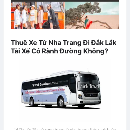
Thuê Xe Từ Nha Trang Đi Đắk Lắk
Tài Xế Có Rành Đường Không?
Cho Xe 29 chỗ sang trọng từ nha trang đi dak lak buôn