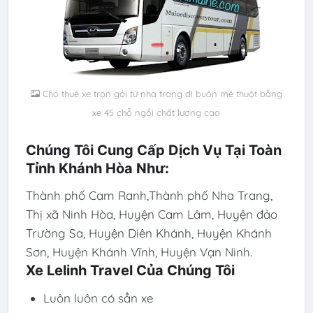
Cho thuê xe trọn gói từ nha trang đi buôn mê thuột bằng
xe 45 chỗ ngồi chất lượng cao
Chúng Tôi Cung Cấp Dịch Vụ Tại Toàn
Tỉnh Khánh Hòa Như:
Thành phố Cam Ranh,Thành phố Nha Trang,
Thị xã Ninh Hòa, Huyện Cam Lâm, Huyện đảo
Trường Sa, Huyện Diên Khánh, Huyện Khánh
Sơn, Huyện Khánh Vĩnh, Huyện Vạn Ninh.
Xe Lelinh Travel Của Chúng Tôi
Luôn luôn có sẳn xe