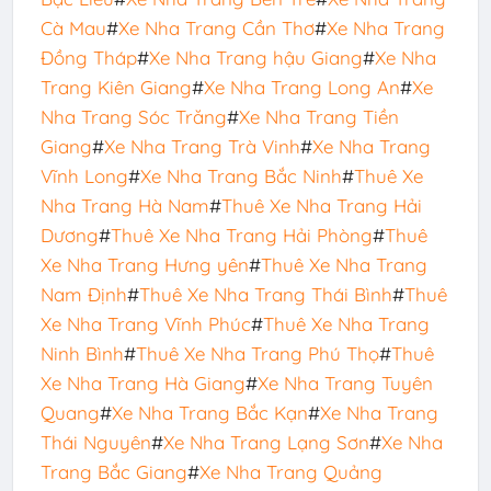
Cà Mau
#
Xe Nha Trang Cần Thơ
#
Xe Nha Trang
Đồng Tháp
#
Xe Nha Trang hậu Giang
#
Xe Nha
Trang Kiên Giang
#
Xe Nha Trang Long An
#
Xe
Nha Trang Sóc Trăng
#
Xe Nha Trang Tiền
Giang
#
Xe Nha Trang Trà Vinh
#
Xe Nha Trang
Vĩnh Long
#
Xe Nha Trang Bắc Ninh
#
Thuê Xe
Nha Trang Hà Nam
#
Thuê Xe Nha Trang Hải
Dương
#
Thuê Xe Nha Trang Hải Phòng
#
Thuê
Xe Nha Trang Hưng yên
#
Thuê Xe Nha Trang
Nam Định
#
Thuê Xe Nha Trang Thái Bình
#
Thuê
Xe Nha Trang Vĩnh Phúc
#
Thuê Xe Nha Trang
Ninh Bình
#
Thuê Xe Nha Trang Phú Thọ
#
Thuê
Xe Nha Trang Hà Giang
#
Xe Nha Trang Tuyên
Quang
#
Xe Nha Trang Bắc Kạn
#
Xe Nha Trang
Thái Nguyên
#
Xe Nha Trang Lạng Sơn
#
Xe Nha
Trang Bắc Giang
#
Xe Nha Trang Quảng