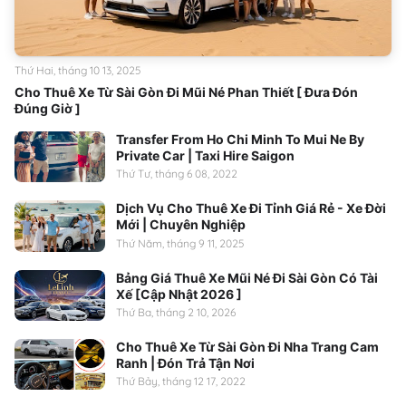
Thứ Hai, tháng 10 13, 2025
Cho Thuê Xe Từ Sài Gòn Đi Mũi Né Phan Thiết [ Đưa Đón
Đúng Giờ ]
Transfer From Ho Chi Minh To Mui Ne By
Private Car | Taxi Hire Saigon
Thứ Tư, tháng 6 08, 2022
Dịch Vụ Cho Thuê Xe Đi Tỉnh Giá Rẻ - Xe Đời
Mới | Chuyên Nghiệp
Thứ Năm, tháng 9 11, 2025
Bảng Giá Thuê Xe Mũi Né Đi Sài Gòn Có Tài
Xế [Cập Nhật 2026 ]
Thứ Ba, tháng 2 10, 2026
Cho Thuê Xe Từ Sài Gòn Đi Nha Trang Cam
Ranh | Đón Trả Tận Nơi
Thứ Bảy, tháng 12 17, 2022