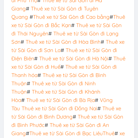
đi Phú Thọ
#
Thuê xe từ Sài Gòn đi Hà
Giang
#
Thuê xe từ Sài Gòn đi Tuyên
Quang
#
Thuê xe từ Sài Gòn đi Cao bằng
#
Thuê
xe từ Sài Gòn đi Bắc Kạn
#
Thuê xe từ Sài Gòn
đi Thái Nguyên
#
Thuê xe từ Sài Gòn đi Lạng
Sơn
#
Thuê xe từ Sài Gòn đi Hòa Bình
#
Thuê xe
từ Sài Gòn đi Sơn La
#
Thuê xe từ Sài Gòn đi
Điện Biên
#
Thuê xe từ Sài Gòn đi Hà Nội
#
Thuê
xe từ Sài Gòn đi Huế
#
Thuê xe từ Sài Gòn đi
Thanh hóa
#
Thuê xe từ Sài Gòn đi Bình
Thuận
#
Thuê xe từ Sài Gòn đi Ninh
Thuận
#
Thuê xe từ Sài Gòn đi Khánh
Hòa
#
Thuê xe từ Sài Gòn đi Bà Rịa
#
Vũng
Tàu
Thuê xe từ Sài Gòn đi Đồng Nai
#
Thuê xe
từ Sài Gòn đi Bình Dương
#
Thuê xe từ Sài Gòn
đi Bình Phước
#
Thuê xe từ Sài Gòn đi An
Giang
#
Thuê xe từ Sài Gòn đi Bạc Liêu
Thuê
#
xe