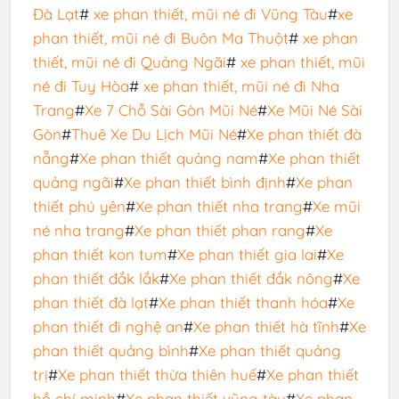
Đà Lạt
#
xe phan thiết, mũi né đi Vũng Tàu
#
xe
phan thiết, mũi né đi Buôn Ma Thuột
#
xe phan
thiết, mũi né đi Quảng Ngãi
#
xe phan thiết, mũi
né đi Tuy Hòa
#
xe phan thiết, mũi né đi Nha
Trang
#
Xe 7 Chỗ Sài Gòn Mũi Né
#
Xe Mũi Né Sài
Gòn
#
Thuê Xe Du Lịch Mũi Né
#
Xe phan thiết đà
nẵng
#
Xe phan thiết quảng nam
#
Xe phan thiết
quảng ngãi
#
Xe phan thiết bình định
#
Xe phan
thiết phú yên
#
Xe phan thiết nha trang
#
Xe mũi
né nha trang
#
Xe phan thiết phan rang
#
Xe
phan thiết kon tum
#
Xe phan thiết gia lai
#
Xe
phan thiết đắk lắk
#
Xe phan thiết đắk nông
#
Xe
phan thiết đà lạt
#
Xe phan thiết thanh hóa
#
Xe
phan thiết đi nghệ an
#
Xe phan thiết hà tĩnh
#
Xe
phan thiết quảng bình
#
Xe phan thiết quảng
trị
#
Xe phan thiết thừa thiên huế
#
Xe phan thiết
hồ chí minh
#
Xe phan thiết vũng tàu
#
Xe phan