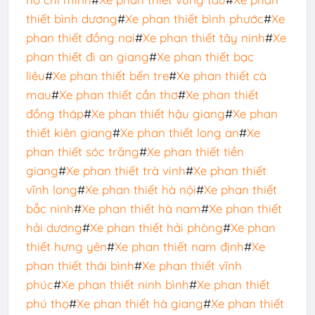
thiết bình dương
#
Xe phan thiết bình phước
#
Xe
phan thiết đồng nai
#
Xe phan thiết tây ninh
#
Xe
phan thiết đi an giang
#
Xe phan thiết bạc
liêu
#
Xe phan thiết bến tre
#
Xe phan thiết cà
mau
#
Xe phan thiết cần thơ
#
Xe phan thiết
đồng tháp
#
Xe phan thiết hậu giang
#
Xe phan
thiết kiên giang
#
Xe phan thiết long an
#
Xe
phan thiết sóc trăng
#
Xe phan thiết tiền
giang
#
Xe phan thiết trà vinh
#
Xe phan thiết
vĩnh long
#
Xe phan thiết hà nội
#
Xe phan thiết
bắc ninh
#
Xe phan thiết hà nam
#
Xe phan thiết
hải dương
#
Xe phan thiết hải phòng
#
Xe phan
thiết hưng yên
#
Xe phan thiết nam định
#
Xe
phan thiết thái bình
#
Xe phan thiết vĩnh
phúc
#
Xe phan thiết ninh bình
#
Xe phan thiết
phú thọ
#
Xe phan thiết hà giang
#
Xe phan thiết