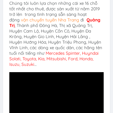
Chúng tôi luôn lựa chọn những cái xe 16 chỗ
tốt nhất cho thuê, được sản xuất từ năm 2019
trở lên trong tình trạng sẵn sàng hoạt
động
vận chuyển tuyến Nha Trang
đi
Quảng
Trị
,
Thành phố Đông Hà, Thị xã Quảng Trị,
Huyện Cam Lộ, Huyện Cồn Cỏ, Huyện Đa
Krông, Huyện Gio Linh, Huyện Hải Lăng ,
Huyện Hướng Hóa, Huyện Triệu Phong, Huyện
Vĩnh Linh, các dòng xe quốc dân, các hãng tên
tuổi nổi tiếng như
Mercedes Spinter, Huyndai
Solati,
Toyota, Kia, Mitsubishi, Ford, Honda,
Isuzu, Suzuki
...