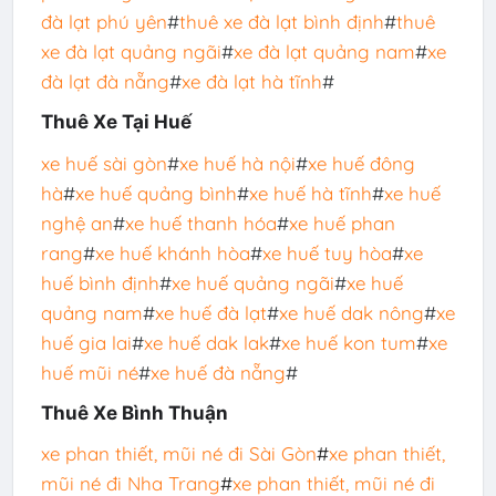
đà lạt phú yên
#
thuê xe đà lạt bình định
#
thuê
xe đà lạt quảng ngãi
#
xe đà lạt quảng nam
#
xe
đà lạt đà nẵng
#
xe đà lạt hà tĩnh
#
Thuê Xe Tại Huế
xe huế sài gòn
#
xe huế hà nội
#
xe huế đông
hà
#
xe huế quảng bình
#
xe huế hà tĩnh
#
xe huế
nghệ an
#
xe huế thanh hóa
#
xe huế phan
rang
#
xe huế khánh hòa
#
xe huế tuy hòa
#
xe
huế bình định
#
xe huế quảng ngãi
#
xe huế
quảng nam
#
xe huế đà lạt
#
xe huế dak nông
#
xe
huế gia lai
#
xe huế dak lak
#
xe huế kon tum
#
xe
huế mũi né
#
xe huế đà nẵng
#
Thuê Xe Bình Thuận
xe phan thiết, mũi né đi Sài Gòn
#
xe phan thiết,
mũi né đi Nha Trang
#
xe phan thiết, mũi né đi