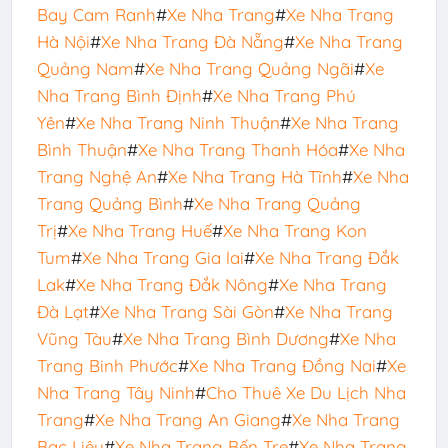
Bay Cam Ranh
#
Xe Nha Trang
#
Xe Nha Trang
Hà Nội
#
Xe Nha Trang Đà Nẵng
#
Xe Nha Trang
Quảng Nam
#
Xe Nha Trang Quảng Ngãi
#
Xe
Nha Trang Bình Định
#
Xe Nha Trang Phú
Yên
#
Xe Nha Trang Ninh Thuận
#
Xe Nha Trang
Bình Thuận
#
Xe Nha Trang Thanh Hóa
#
Xe Nha
Trang Nghệ An
#
Xe Nha Trang Hà Tĩnh
#
Xe Nha
Trang Quảng Bình
#
Xe Nha Trang Quảng
Trị
#
Xe Nha Trang Huế
#
Xe Nha Trang Kon
Tum
#
Xe Nha Trang Gia lai
#
Xe Nha Trang Đắk
Lak
#
Xe Nha Trang Đắk Nông
#
Xe Nha Trang
Đà Lạt
#
Xe Nha Trang Sài Gòn
#
Xe Nha Trang
Vũng Tàu
#
Xe Nha Trang Bình Dương
#
Xe Nha
Trang Binh Phước
#
Xe Nha Trang Đồng Nai
#
Xe
Nha Trang Tây Ninh
#
Cho Thuê Xe Du Lịch Nha
Trang
#
Xe Nha Trang An Giang
#
Xe Nha Trang
Bạc Liêu
#
Xe Nha Trang Bến Tre
#
Xe Nha Trang