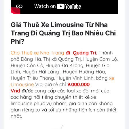
Giá Thuê Xe Limousine Từ Nha
Trang Đi Quảng Trị Bao Nhiêu Chi
Phí?
Cho Thuê xe Nha Trang
đi
Quảng Trị
,
Thành
phố Đông Hà, Thị xã Quảng Trị, Huyện Cam Lộ,
Huyện Cồn Cỏ, Huyện Đa Krông, Huyện Gio
Linh, Huyện Hải Lăng , Huyện Hướng Hóa,
Huyện Triệu Phong, Huyện Vĩnh Linh
,
bằng
xe
Limousine
Vip, giá rẻ chỉ
9.000.000
Vnd
được
cun
g
cấp các loại xe đời mới của
các hãng nổi tiếng chuyên thiết kế xe
limousine phục vụ nhóm, gia đình cần không
gian riêng tư và tối ưu những tiện ích cần thiết
nhất.