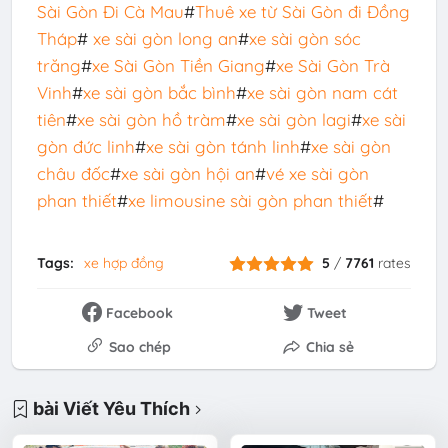
Sài Gòn Đi Cà Mau
#
Thuê xe từ Sài Gòn đi Đồng
Tháp
#
xe sài gòn long an
#
xe sài gòn sóc
trăng
#
xe Sài Gòn Tiền Giang
#
xe Sài Gòn Trà
Vinh
#
xe sài gòn bắc bình
#
xe sài gòn nam cát
tiên
#
xe sài gòn hồ tràm
#
xe sài gòn lagi
#
xe sài
gòn đức linh
#
xe sài gòn tánh linh
#
xe sài gòn
châu đốc
#
xe sài gòn hội an
#
vé xe sài gòn
phan thiết
#
xe limousine sài gòn phan thiết
#
Tags:
xe hợp đồng
5
/
7761
rates
Facebook
Tweet
Sao chép
Chia sẻ
bài Viết Yêu Thích