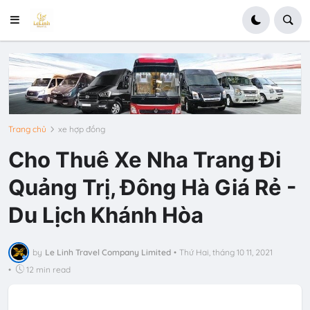
Trang chủ
xe hợp đồng
Cho Thuê Xe Nha Trang Đi
Quảng Trị, Đông Hà Giá Rẻ -
Du Lịch Khánh Hòa
by
Le Linh Travel Company Limited
•
Thứ Hai, tháng 10 11, 2021
•
12 min read