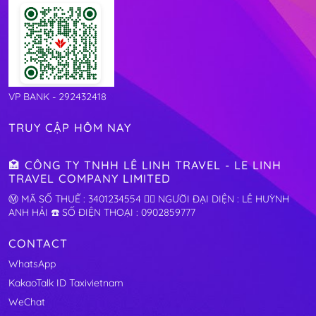
VP BANK - 292432418
TRUY CẬP HÔM NAY
🏩 CÔNG TY TNHH LÊ LINH TRAVEL - LE LINH
TRAVEL COMPANY LIMITED
Ⓜ️ MÃ SỐ THUẾ : 3401234554 🧛‍♂️ NGƯỜI ĐẠI DIỆN : LÊ HUỲNH
ANH HẢI ☎️ SỐ ĐIỆN THOẠI : 0902859777
CONTACT
WhatsApp
KakaoTalk ID Taxivietnam
WeChat