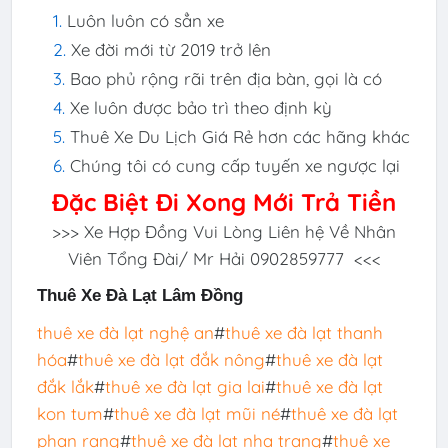
Luôn luôn có sẳn xe
Xe đời mới từ 2019 trở lên
Bao phủ rộng rãi trên địa bàn, gọi là có
Xe luôn được bảo trì theo định kỳ
Thuê Xe Du Lịch Giá Rẻ hơn các hãng khác
Chúng tôi có cung cấp tuyến xe ngược lại
Đặc Biệt Đi Xong Mới Trả Tiền
>>> Xe Hợp Đồng Vui Lòng Liên hệ Về Nhân
Viên Tổng Đài/ Mr Hải 0902859777 <<<
Thuê Xe Đà Lạt Lâm Đồng
thuê xe đà lạt nghệ an
#
thuê xe đà lạt thanh
hóa
#
thuê xe đà lạt đắk nông
#
thuê xe đà lạt
đắk lắk
#
thuê xe đà lạt gia lai
#
thuê xe đà lạt
kon tum
#
thuê xe đà lạt mũi né
#
thuê xe đà lạt
phan rang
#
thuê xe đà lạt nha trang
#
thuê xe