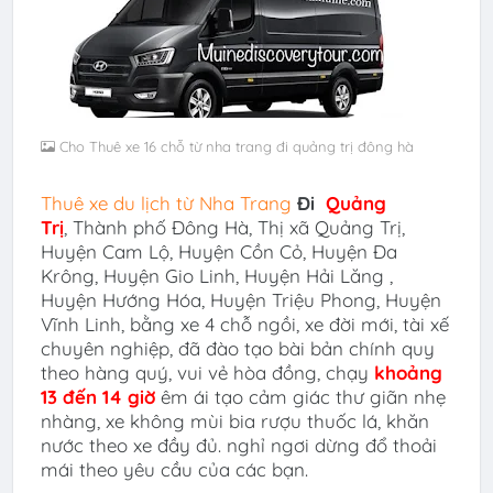
Cho Thuê xe 16 chỗ từ nha trang đi quảng trị đông hà
Thuê xe du lịch từ Nha Trang
Đi
Quảng
Trị
,
Thành phố Đông Hà, Thị xã Quảng Trị,
Huyện Cam Lộ, Huyện Cồn Cỏ, Huyện Đa
Krông, Huyện Gio Linh, Huyện Hải Lăng ,
Huyện Hướng Hóa, Huyện Triệu Phong, Huyện
Vĩnh Linh
,
bằng xe 4 chỗ ngồi, xe đời mới, tài xế
chuyên nghiệp, đã đào tạo bài bản chính quy
theo hàng quý, vui vẻ hòa đồng, chạy
khoảng
13 đến 14 giờ
êm ái tạo cảm giác thư giãn nhẹ
nhàng, xe không mùi bia rượu thuốc lá, khăn
nước theo xe đầy đủ. nghỉ ngơi dừng đổ thoải
mái theo yêu cầu của các bạn.