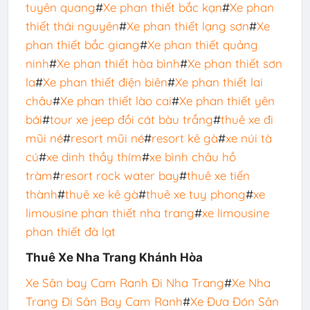
tuyên quang
#
Xe phan thiết bắc kạn
#
Xe phan
thiết thái nguyên
#
Xe phan thiết lạng sơn
#
Xe
phan thiết bắc giang
#
Xe phan thiết quảng
ninh
#
Xe phan thiết hòa bình
#
Xe phan thiết sơn
la
#
Xe phan thiết điện biên
#
Xe phan thiết lai
châu
#
Xe phan thiết lào cai
#
Xe phan thiết yên
bái
#
tour xe jeep đồi cát bàu trắng
#
thuê xe đi
mũi né
#
resort mũi né
#
resort kê gà
#
xe núi tà
cú
#
xe dinh thầy thím
#
xe bình châu hồ
tràm
#
resort rock water bay
#
thuê xe tiến
thành
#
thuê xe kê gà
#
thuê xe tuy phong
#
xe
limousine phan thiết nha trang
#
xe limousine
phan thiết đà lạt
Thuê Xe Nha Trang Khánh Hòa
Xe Sân bay Cam Ranh Đi Nha Trang
#
Xe Nha
Trang Đi Sân Bay Cam Ranh
#
Xe Đưa Đón Sân