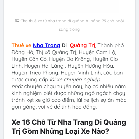
Cho thuê xe từ nha trang đi quảng trị bằng 29 chỗ ngồi
sang trọng
Thuê xe
Nha Trang
Đi
Quảng Trị
,
Thành phố
Đông Hà, Thị xã Quảng Trị, Huyện Cam Lộ,
Huyện Cồn Cỏ, Huyện Đa Krông, Huyện Gio
Linh, Huyện Hải Lăng , Huyện Hướng Hóa,
Huyện Triệu Phong, Huyện Vĩnh Linh
,
các bạn
được cung cấp
lái xe chuyên nghiệp
nhất
chuyên chạy tuyến này, họ có nhiều năm
kinh nghiệm biết được những ngỏ ngách chạy
tránh kẹt xe giờ cao điểm, lái xe lịch sự ăn mặc
gọn gàng, vui vẻ dể tính hòa đồng.
Xe 16 Chỗ Từ Nha Trang Đi Quảng
Trị Gồm Những Loại Xe Nào?