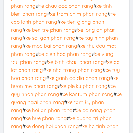
phan rang
#
xe chau doc phan rang
#
xe tinh
bien phan rang
#
xe tram chim phan rang
#
xe
cao lanh phan rang
#
xe tien giang phan
rang
#
xe ben tre phan rang
#
xe long an phan
rang
#
xe sai gon phan rang
#
xe tay ninh phan
rang
#
xe moc bai phan rang
#
xe thu dau mot
phan rang
#
xe bien hoa phan rang
#
xe vung
tau phan rang
#
xe binh chau phan rang
#
xe da
lat phan rang
#
xe nha trang phan rang
#
xe tuy
hoa phan rang
#
xe ganh da dia phan rang
#
xe
buon me phan rang
#
xe pleiku phan rang
#
xe
quy nhon phan rang
#
xe kontum phan rang
#
xe
quang ngai phan rang
#
xe tam ky phan
rang
#
xe hoi an phan rang
#
xe da nang phan
rang
#
xe hue phan rang
#
xe quang tri phan
rang
#
xe dong hoi phan rang
#
xe ha tinh phan