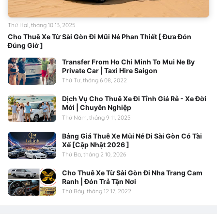
Thứ Hai, tháng 10 13, 2025
Cho Thuê Xe Từ Sài Gòn Đi Mũi Né Phan Thiết [ Đưa Đón
Đúng Giờ ]
Transfer From Ho Chi Minh To Mui Ne By
Private Car | Taxi Hire Saigon
Thứ Tư, tháng 6 08, 2022
Dịch Vụ Cho Thuê Xe Đi Tỉnh Giá Rẻ - Xe Đời
Mới | Chuyên Nghiệp
Thứ Năm, tháng 9 11, 2025
Bảng Giá Thuê Xe Mũi Né Đi Sài Gòn Có Tài
Xế [Cập Nhật 2026 ]
Thứ Ba, tháng 2 10, 2026
Cho Thuê Xe Từ Sài Gòn Đi Nha Trang Cam
Ranh | Đón Trả Tận Nơi
Thứ Bảy, tháng 12 17, 2022