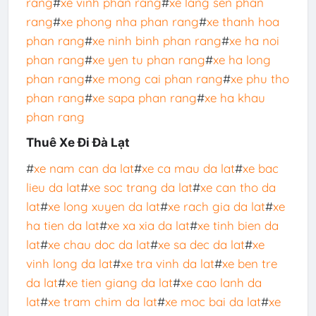
rang
#
xe vinh phan rang
#
xe lang sen phan
rang
#
xe phong nha phan rang
#
xe thanh hoa
phan rang
#
xe ninh binh phan rang
#
xe ha noi
phan rang
#
xe yen tu phan rang
#
xe ha long
phan rang
#
xe mong cai phan rang
#
xe phu tho
phan rang
#
xe sapa phan rang
#
xe ha khau
phan rang
Thuê Xe Đi Đà Lạt
#
xe nam can da lat
#
xe ca mau da lat
#
xe bac
lieu da lat
#
xe soc trang da lat
#
xe can tho da
lat
#
xe long xuyen da lat
#
xe rach gia da lat
#
xe
ha tien da lat
#
xe xa xia da lat
#
xe tinh bien da
lat
#
xe chau doc da lat
#
xe sa dec da lat
#
xe
vinh long da lat
#
xe tra vinh da lat
#
xe ben tre
da lat
#
xe tien giang da lat
#
xe cao lanh da
lat
#
xe tram chim da lat
#
xe moc bai da lat
#
xe