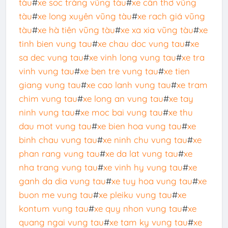
tàu
#
xe soc trăng vũng tàu
#
xe cần thơ vũng
tàu
#
xe long xuyên vũng tàu
#
xe rach giá vũng
tàu
#
xe hà tiên vũng tàu
#
xe xa xia vũng tàu
#
xe
tinh bien vung tau
#
xe chau doc vung tau
#
xe
sa dec vung tau
#
xe vinh long vung tau
#
xe tra
vinh vung tau
#
xe ben tre vung tau
#
xe tien
giang vung tau
#
xe cao lanh vung tau
#
xe tram
chim vung tau
#
xe long an vung tau
#
xe tay
ninh vung tau
#
xe moc bai vung tau
#
xe thu
dau mot vung tau
#
xe bien hoa vung tau
#
xe
binh chau vung tau
#
xe ninh chu vung tau
#
xe
phan rang vung tau
#
xe da lat vung tau
#
xe
nha trang vung tau
#
xe vinh hy vung tau
#
xe
ganh da dia vung tau
#
xe tuy hoa vung tau
#
xe
buon me vung tau
#
xe pleiku vung tau
#
xe
kontum vung tau
#
xe quy nhon vung tau
#
xe
quang ngai vung tau
#
xe tam ky vung tau
#
xe