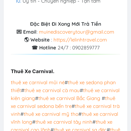
Uy tín - Chuyên nghiệp - Tận tâm
Đặc Biệt Đi Xong Mới Trả Tiền
💌 Email
:
muinediscoverytour@gmail.com
🌎 Website
:
https://lelinhtravel.com
☎ Hotline
24/7 : 0902859777
Thuê Xe Carnival.
thuê xe carnival mũi né
#
thuê xe sedona phan
thiết
#
thuê xe carnival cà mau
#
thuê xe carnival
kiên giang
#
thuê xe carnival Bắc Giang
#
thuê
xe carnival sedona bến tre
#
thuê xe carnival trà
vinh
#
thuê xe carnival mỹ tho
#
thuê xe carnival
vĩnh long
#
thuê xe carnival tây ninh
#
thuê xe
carnival cao lãnh
#
thuê xe carnival sa đéc
#
thuê