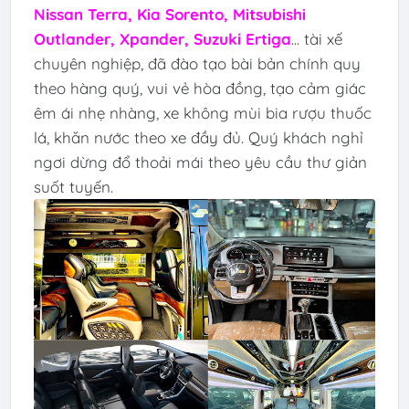
Nissan Terra, Kia Sorento, Mitsubishi
Outlander, Xpander, Suzuki Ertiga
... tài xế
chuyên nghiệp, đã đào tạo bài bản chính quy
theo hàng quý, vui vẻ hòa đồng, tạo cảm giác
êm ái nhẹ nhàng, xe không mùi bia rượu thuốc
lá, khăn nước theo xe đầy đủ. Quý khách nghỉ
ngơi dừng đổ thoải mái theo yêu cầu thư giản
suốt tuyến.