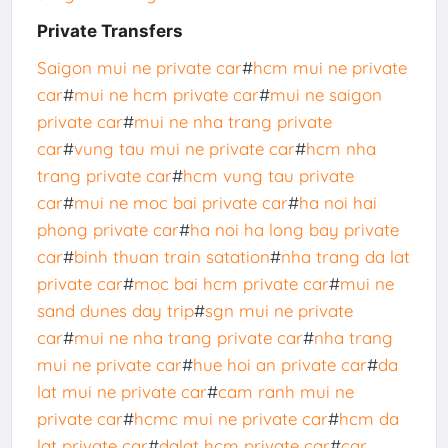
Private Transfers
Saigon mui ne private car
#
hcm mui ne private
car
#
mui ne hcm private car
#
mui ne saigon
private car
#
mui ne nha trang private
car
#
vung tau mui ne private car
#
hcm nha
trang private car
#
hcm vung tau private
car
#
mui ne moc bai private car
#
ha noi hai
phong private car
#
ha noi ha long bay private
car
#
binh thuan train satation
#
nha trang da lat
private car
#
moc bai hcm private car
#
mui ne
sand dunes day trip
#
sgn mui ne private
car
#
mui ne nha trang private car
#
nha trang
mui ne private car
#
hue hoi an private car
#
da
lat mui ne private car
#
cam ranh mui ne
private car
#
hcmc mui ne private car
#
hcm da
lat private car
#
dalat hcm private car
#
car