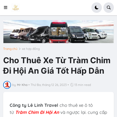
Trang chủ
xe hợp đồng
Cho Thuê Xe Từ Tràm Chim
Đi Hội An Giá Tốt Hấp Dẫn
by
Mr Kha
•
Thứ Ba, tháng 12 26, 2023
•
13 min read
Công ty Lê Linh Travel
cho thuê xe ô tô
từ
Tràm Chim Đi Hội An
và ngược lại. cung cấp