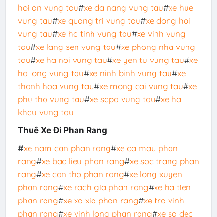
hoi an vung tau
#
xe da nang vung tau
#
xe hue
vung tau
#
xe quang tri vung tau
#
xe dong hoi
vung tau
#
xe ha tinh vung tau
#
xe vinh vung
tau
#
xe lang sen vung tau
#
xe phong nha vung
tau
#
xe ha noi vung tau
#
xe yen tu vung tau
#
xe
ha long vung tau
#
xe ninh binh vung tau
#
xe
thanh hoa vung tau
#
xe mong cai vung tau
#
xe
phu tho vung tau
#
xe sapa vung tau
#
xe ha
khau vung tau
Thuê Xe Đi Phan Rang
#
xe nam can phan rang
#
xe ca mau phan
rang
#
xe bac lieu phan rang
#
xe soc trang phan
rang
#
xe can tho phan rang
#
xe long xuyen
phan rang
#
xe rach gia phan rang
#
xe ha tien
phan rang
#
xe xa xia phan rang
#
xe tra vinh
phan rang
#
xe vinh long phan rang
#
xe sa dec