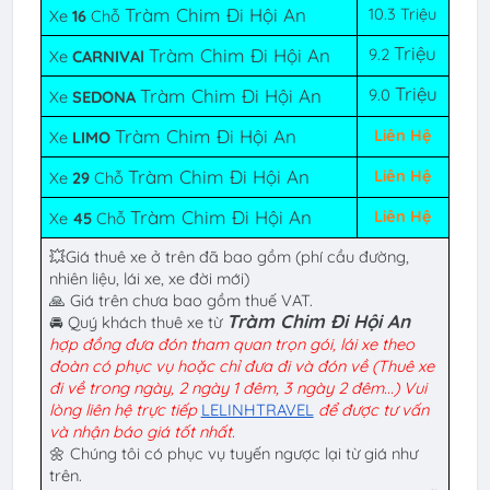
Tràm Chim Đi Hội An
10.3 Triệu
Xe
16
Chỗ
Triệu
Tràm Chim Đi Hội An
9.2
Xe
CARNIVAl
Triệu
Tràm Chim Đi Hội An
9.0
Xe
SEDONA
Tràm Chim Đi Hội An
Liên Hệ
Xe
LIMO
Tràm Chim Đi Hội An
Liên Hệ
Xe
29
Chỗ
Tràm Chim Đi Hội An
Liên Hệ
Xe
45
Chỗ
💥Giá thuê xe ở trên đã bao gồm (phí cầu đường,
nhiên liệu, lái xe, xe đời mới)
🙏 Giá trên chưa bao gồm thuế VAT.
Tràm Chim Đi Hội An
🚘 Quý khách thuê xe từ
hợp đồng đưa đón tham quan trọn gói, lái xe theo
đoàn có phục vụ hoặc chỉ đưa đi và đón về (Thuê xe
đi về trong ngày, 2 ngày 1 đêm, 3 ngày 2 đêm...) Vui
lòng liên hệ trực tiếp
LELINHTRAVEL
để được tư vấn
và nhận báo giá tốt nhất.
🌼 Chúng tôi có phục vụ tuyến ngược lại từ
giá như
trên.