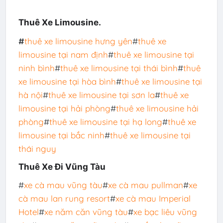
Thuê Xe Limousine.
#
thuê xe limousine hưng yên
#
thuê xe
limousine tại nam định
#
thuê xe limousine tại
ninh bình
#
thuê xe limousine tại thái bình
#
thuê
xe limousine tại hòa bình
#
thuê xe limousine tại
hà nội
#
thuê xe limousine tại sơn la
#
thuê xe
limousine tại hải phòng
#
thuê xe limousine hải
phòng
#
thuê xe limousine tại hạ long
#
thuê xe
limousine tại bắc ninh
#
thuê xe limousine tại
thái nguy
Thuê Xe Đi Vũng Tàu
#
xe cà mau vũng tàu
#
xe cà mau pullman
#
xe
cà mau lan rung resort
#
xe cà mau Imperial
Hotel
#
xe năm căn vũng tàu
#
xe bạc liêu vũng