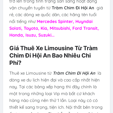
trở lên trong tình trạng sẵn sàng hoạt động
vận chuyển tuyến từ
Tràm Chim Đi Hội An
giá
rẻ, các dòng xe quốc dân, các hãng tên tuổi
nổi tiếng như
Mercedes Spinter, Huyndai
Solati, Toyota, Kia, Mitsubishi, Ford Transit,
Honda, Isuzu, Suzuki...
Giá Thuê Xe Limousine Từ Tràm
Chim Đi Hội An Bao Nhiêu Chi
Phí?
Thuê xe Limousine từ
Tràm Chim Đi Hội An
là
dòng xe du lịch hiện đại và cao cấp nhất hiện
nay. Tại các bảng xếp hạng thì đây chính là
một trong những loại Vip mà bất cứ khách
hàng nào cũng nên thử 1 lần. Loại này có có
thiết kế sang trọng, tiện ích. Nội thất bên trong