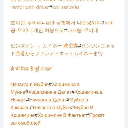
rental with driver
#
car services
호치민-무이네
#
캄란 공항에서 나트랑까지
#
사이
공-무이네 개인 차량으로
#
나트랑-무이네
ビンズオン ～ ムイネー 航空券
#
タンソンニャッ
ト空港からファンティエットムイネーまで
हो ची मिन्ह से मुई ने तक
Нячанга в Муйне
#
Хошимина в
Муйне
#
Хошимина в Далат
#
Хошимина в
Нячанг
#
Нячанга в Далат
#
Муйне в
Камрань
#
Нячанга в Муйне
#
Муйне В
Хошимине
#
Хошимине В Фантьет
#
Прокат
автомобилей