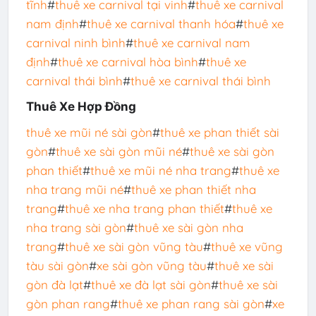
tĩnh
#
thuê xe carnival tại vinh
#
thuê xe carnival
nam định
#
thuê xe carnival thanh hóa
#
thuê xe
carnival ninh bình
#
thuê xe carnival nam
định
#
thuê xe carnival hòa bình
#
thuê xe
carnival thái bình
#
thuê xe carnival thái bình
Thuê Xe Hợp Đồng
thuê xe mũi né sài gòn
#
thuê xe phan thiết sài
gòn
#
thuê xe sài gòn mũi né
#
thuê xe sài gòn
phan thiết
#
thuê xe mũi né nha trang
#
thuê xe
nha trang mũi né
#
thuê xe phan thiết nha
trang
#
thuê xe nha trang phan thiết
#
thuê xe
nha trang sài gòn
#
thuê xe sài gòn nha
trang
#
thuê xe sài gòn vũng tàu
#
thuê xe vũng
tàu sài gòn
#
xe sài gòn vũng tàu
#
thuê xe sài
gòn đà lạt
#
thuê xe đà lạt sài gòn
#
thuê xe sài
gòn phan rang
#
thuê xe phan rang sài gòn
#
xe