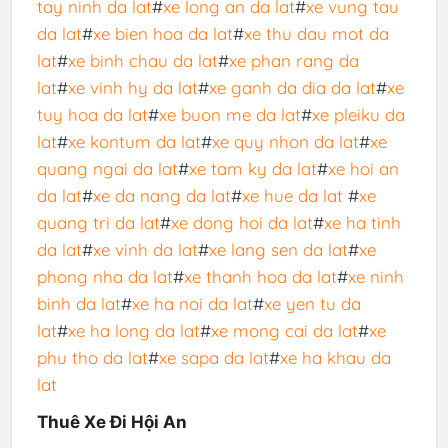
tay ninh da lat
#
xe long an da lat
#
xe vung tau
da lat
#
xe bien hoa da lat
#
xe thu dau mot da
lat
#
xe binh chau da lat
#
xe phan rang da
lat
#
xe vinh hy da lat
#
xe ganh da dia da lat
#
xe
tuy hoa da lat
#
xe buon me da lat
#
xe pleiku da
lat
#
xe kontum da lat
#
xe quy nhon da lat
#
xe
quang ngai da lat
#
xe tam ky da lat
#
xe hoi an
da lat
#
xe da nang da lat
#
xe hue da lat
#
xe
quang tri da lat
#
xe dong hoi da lat
#
xe ha tinh
da lat
#
xe vinh da lat
#
xe lang sen da lat
#
xe
phong nha da lat
#
xe thanh hoa da lat
#
xe ninh
binh da lat
#
xe ha noi da lat
#
xe yen tu da
lat
#
xe ha long da lat
#
xe mong cai da lat
#
xe
phu tho da lat
#
xe sapa da lat
#
xe ha khau da
lat
Thuê Xe Đi Hội An