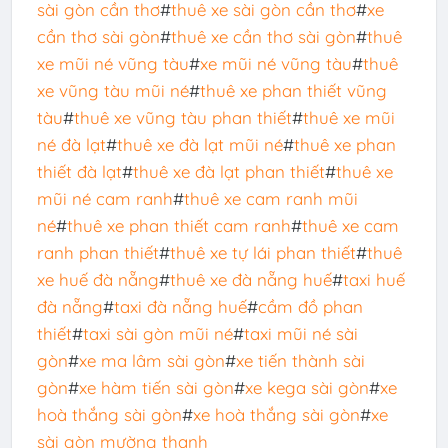
sài gòn cần thơ
#
thuê xe sài gòn cần thơ
#
xe
cần thơ sài gòn
#
thuê xe cần thơ sài gòn
#
thuê
xe mũi né vũng tàu
#
xe mũi né vũng tàu
#
thuê
xe vũng tàu mũi né
#
thuê xe phan thiết vũng
tàu
#
thuê xe vũng tàu phan thiết
#
thuê xe mũi
né đà lạt
#
thuê xe đà lạt mũi né
#
thuê xe phan
thiết đà lạt
#
thuê xe đà lạt phan thiết
#
thuê xe
mũi né cam ranh
#
thuê xe cam ranh mũi
né
#
thuê xe phan thiết cam ranh
#
thuê xe cam
ranh phan thiết
#
thuê xe tự lái phan thiết
#
thuê
xe huế đà nẵng
#
thuê xe đà nẵng huế
#
taxi huế
đà nẵng
#
taxi đà nẵng huế
#
cầm đồ phan
thiết
#
taxi sài gòn mũi né
#
taxi mũi né sài
gòn
#
xe ma lâm sài gòn
#
xe tiến thành sài
gòn
#
xe hàm tiến sài gòn
#
xe kega sài gòn
#
xe
hoà thắng sài gòn
#
xe hoà thắng sài gòn
#
xe
sài gòn mường thanh