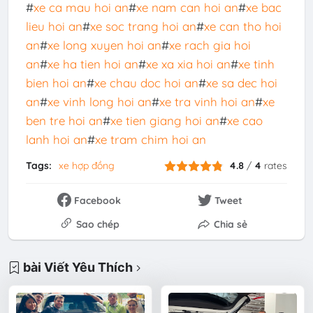
#
xe ca mau hoi an
#
xe nam can hoi an
#
xe bac
lieu hoi an
#
xe soc trang hoi an
#
xe can tho hoi
an
#
xe long xuyen hoi an
#
xe rach gia hoi
an
#
xe ha tien hoi an
#
xe xa xia hoi an
#
xe tinh
bien hoi an
#
xe chau doc hoi an
#
xe sa dec hoi
an
#
xe vinh long hoi an
#
xe tra vinh hoi an
#
xe
ben tre hoi an
#
xe tien giang hoi an
#
xe cao
lanh hoi an
#
xe tram chim hoi an
Tags:
xe hợp đồng
4.8
/
4
rates
Facebook
Tweet
Sao chép
Chia sẻ
bài Viết Yêu Thích