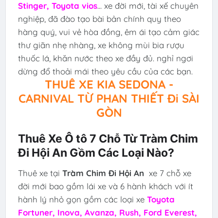
Stinger, Toyota vios
... xe đời mới, tài xế chuyên
nghiệp, đã đào tạo bài bản chính quy theo
hàng quý, vui vẻ hòa đồng, êm ái tạo cảm giác
thư giãn nhẹ nhàng, xe không mùi bia rượu
thuốc lá, khăn nước theo xe đầy đủ. nghỉ ngơi
dừng đổ thoải mái theo yêu cầu của các bạn.
THUÊ XE KIA SEDONA -
CARNIVAL TỪ PHAN THIẾT Đi SÀI
GÒN
Thuê Xe Ô tô 7 Chỗ Từ Tràm Chim
Đi Hội An Gồm Các Loại Nào?
Thuê xe tại
Tràm Chim Đi Hội An
xe 7 chỗ xe
đời mới bao gồm lái xe và 6 hành khách với ít
hành lý nhỏ gọn gồm các loại xe
Toyota
Fortuner, Inova, Avanza, Rush, Ford Everest,