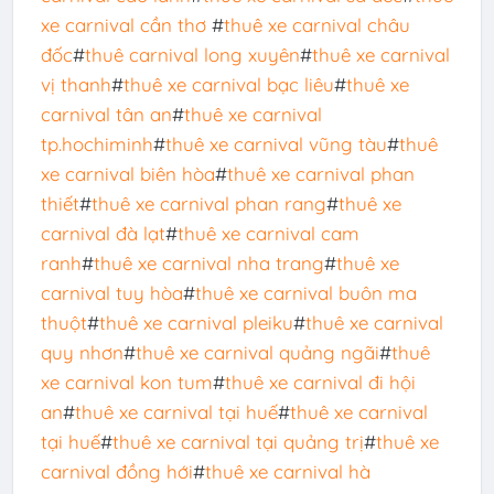
xe carnival cần thơ
#
thuê xe carnival châu
đốc
#
thuê carnival long xuyên
#
thuê xe carnival
vị thanh
#
thuê xe carnival bạc liêu
#
thuê xe
carnival tân an
#
thuê xe carnival
tp.hochiminh
#
thuê xe carnival vũng tàu
#
thuê
xe carnival biên hòa
#
thuê xe carnival phan
thiết
#
thuê xe carnival phan rang
#
thuê xe
carnival đà lạt
#
thuê xe carnival cam
ranh
#
thuê xe carnival nha trang
#
thuê xe
carnival tuy hòa
#
thuê xe carnival buôn ma
thuột
#
thuê xe carnival pleiku
#
thuê xe carnival
quy nhơn
#
thuê xe carnival quảng ngãi
#
thuê
xe carnival kon tum
#
thuê xe carnival đi hội
an
#
thuê xe carnival tại huế
#
thuê xe carnival
tại huế
#
thuê xe carnival tại quảng trị
#
thuê xe
carnival đồng hới
#
thuê xe carnival hà