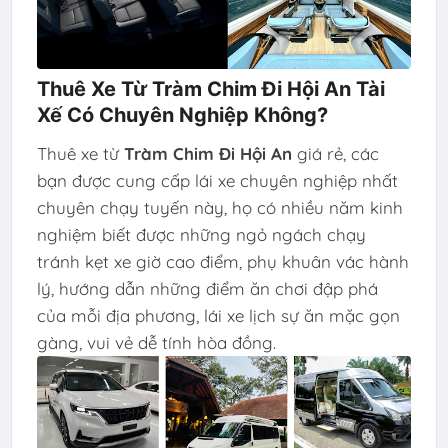
Thuê Xe Từ Tràm Chim Đi Hội An Tài
Xế Có Chuyên Nghiệp Không?
Thuê xe từ
Tràm Chim Đi Hội An
giá rẻ, các
bạn được cung cấp lái xe chuyên nghiệp nhất
chuyên chạy tuyến này, họ có nhiều năm kinh
nghiệm biết được những ngỏ ngách chạy
tránh kẹt xe giờ cao điểm, phụ khuân vác hành
lý, hướng dẫn những điểm ăn chơi đập phá
của mỗi địa phương, lái xe lịch sự ăn mặc gọn
gàng, vui vẻ dễ tính hòa đồng.