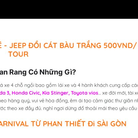
 - JEEP ĐỒI CÁT BÀU TRẮNG 500VND/
TOUR
han Rang Có Những Gì?
á xe 4 chỗ ngồi bao gồm lái xe và 4 hành khách cung cấp cá
 3, Honda Civic, Kia Stinger, Toyota vios
... xe đời mới, tài x
heo hàng quý, vui vẻ hòa đồng, êm ái tạo cảm giác thư giãn n
ước theo xe đầy đủ. nghỉ ngơi dừng đổ thoải mái theo yêu cầu
ARNIVAL TỪ PHAN THIẾT Đi SÀI GÒN