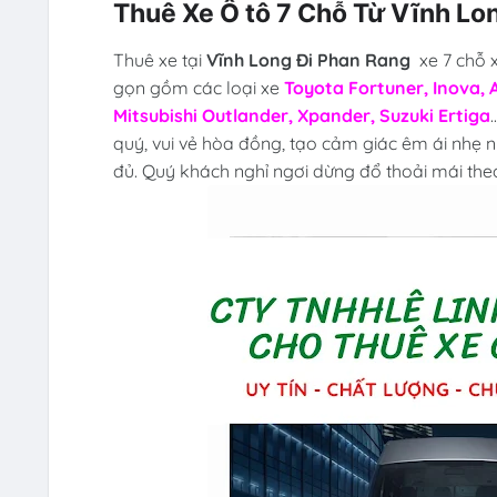
Thuê Xe Ô tô 7 Chỗ Từ Vĩnh Lo
Thuê xe tại
Vĩnh Long Đi Phan Rang
xe 7 chỗ 
gọn gồm các loại xe
Toyota Fortuner, Inova, 
Mitsubishi Outlander, Xpander, Suzuki Ertiga
quý, vui vẻ hòa đồng, tạo cảm giác êm ái nhẹ 
đủ. Quý khách nghỉ ngơi dừng đổ thoải mái theo