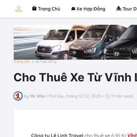
🏨 Trang Chủ
🚘 Xe Hợp Đồng
🏝 Tour D
Trang chủ
xe hợp đồng
Cho Thuê Xe Từ Vĩnh 
by
Mr Kha
•
Thứ Sáu, tháng 12 22, 2023
•
11 min read
Công ty Lê Linh Travel
cho thuê xe ô tô từ
Vĩn