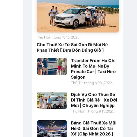
Thứ Hai, tháng 10 13, 2025
Cho Thuê Xe Từ Sài Gòn Đi Mũi Né
Phan Thiết [ Đưa Đón Đúng Giờ ]
Transfer From Ho Chi
Minh To Mui Ne By
Private Car | Taxi Hire
Saigon
Thứ Tư, tháng 6 08, 2022
Dịch Vụ Cho Thuê Xe
Đi Tỉnh Giá Rẻ - Xe Đời
Mới | Chuyên Nghiệp
Thứ Năm, tháng 9 11, 2025
Bảng Giá Thuê Xe Mũi
Né Đi Sài Gòn Có Tài
Xế [Cập Nhật 2026 ]