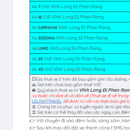
Vĩnh Long Đi Phan Rang
Xe
7
Chỗ
Vĩnh Long Đi Phan Rang
Xe
16
Chỗ
Vĩnh Long Đi Phan Rang
Xe
CARNIVAl
Vĩnh Long Đi Phan Rang
Xe
SEDONA
Vĩnh Long Đi Phan Rang
Xe
LIMO
Vĩnh Long Đi Phan Rang
Xe
29
Chỗ
Vĩnh Long Đi Phan Rang
Xe
45
Chỗ
💥Giá thuê xe ở trên đã bao gồm (phí cầu đường, nhi
🙏 Giá trên chưa bao gồm thuế VAT.
Vĩnh Long Đi Phan Ra
🚘 Quý khách thuê xe từ
vụ hoặc chỉ đưa đi và đón về (Thuê xe đi về trong n
LELINHTRAVEL
để được tư vấn và nhận báo giá tố
🌼 Chúng tôi có phục vụ tuyến ngược lại từ
giá như
⛱ Giá trên có thể thay đổi vào các ngày cao điểm 
👉 Với chuyến đi vào đêm hoặc sáng sớm, hành
👉 Sau khi trao đổi đặt xe thành công 1 SMS ho