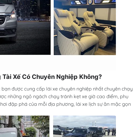
g Tài Xế Có Chuyên Nghiệp Không?
c bạn được cung cấp lái xe chuyên nghiệp nhất chuyên chạy
ược những ngỏ ngách chạy tránh kẹt xe giờ cao điểm, phụ
ơi đập phá của mỗi địa phương, lái xe lịch sự ăn mặc gọn