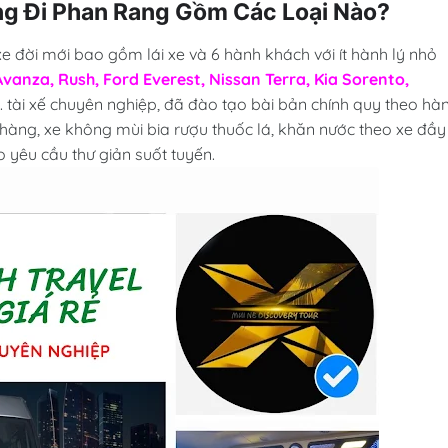
ng Đi Phan Rang Gồm Các Loại Nào?
xe đời mới bao gồm lái xe và 6 hành khách với ít hành lý nhỏ
Avanza, Rush, Ford Everest, Nissan Terra, Kia Sorento,
... tài xế chuyên nghiệp, đã đào tạo bài bản chính quy theo hà
nhàng, xe không mùi bia rượu thuốc lá, khăn nước theo xe đầy
 yêu cầu thư giản suốt tuyến.