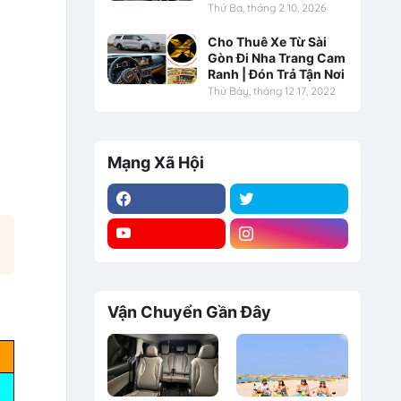
Thứ Ba, tháng 2 10, 2026
Cho Thuê Xe Từ Sài
Gòn Đi Nha Trang Cam
Ranh | Đón Trả Tận Nơi
Thứ Bảy, tháng 12 17, 2022
Mạng Xã Hội
Vận Chuyển Gần Đây