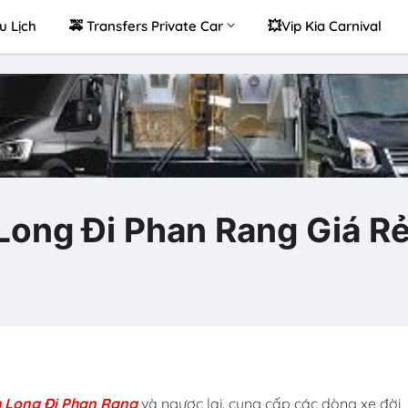
u Lịch
🚕 Transfers Private Car
💥Vip Kia Carnival
Long Đi Phan Rang Giá R
h Long Đi Phan Rang
và ngược lại. cung cấp các dòng xe đời