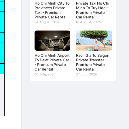
Ho Chi Minh City To
Private Taxi Ho Chi
Provinces Private
Minh To Tuy Hoa -
Taxi - Premium
Premium Private
Private Car Rental
Car Rental
04 August, 2026
01 August, 2026
Ho Chi Minh Airport
Rach Gia To Saigon
To Dalat Private Car
Private Transfer -
- Premium Private
Premium Private
Car Rental
Car Rental
30 July, 2026
27 July, 2026
n