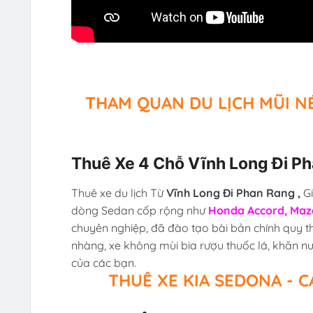
THAM QUAN DU LỊCH MŨI NÉ
Thuê Xe 4 Chỗ Vĩnh Long Đi P
Thuê xe du lịch Từ
Vĩnh Long Đi Phan Rang ,
Gi
dòng Sedan cốp rộng như
Honda Accord, Mazda
chuyên nghiệp, đã đào tạo bài bản chính quy t
nhàng, xe không mùi bia rượu thuốc lá, khăn n
của các bạn.
THUÊ XE KIA SEDONA - C