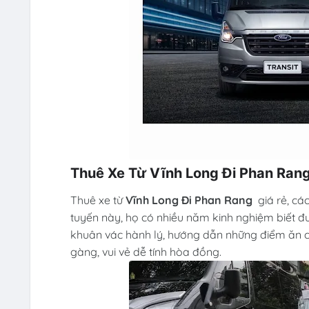
Thuê Xe Từ Vĩnh Long Đi Phan Ran
Thuê xe từ
Vĩnh Long Đi Phan Rang
giá rẻ, cá
tuyến này, họ có nhiều năm kinh nghiệm biết đ
khuân vác hành lý, hướng dẫn những điểm ăn ch
gàng, vui vẻ dễ tính hòa đồng.