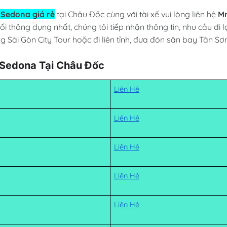
l Sedona giá rẻ
tại Châu Đốc cùng với tài xế vui lòng liên hệ
M
thông dụng nhất, chúng tôi tiếp nhận thông tin, nhu cầu đi l
ng Sài Gòn City Tour hoặc đi liên tỉnh, đưa đón sân bay Tân Sơ
 Sedona Tại Châu Đốc
Liên Hệ
Liên Hệ
Liên Hệ
Liên Hệ
Liên Hệ