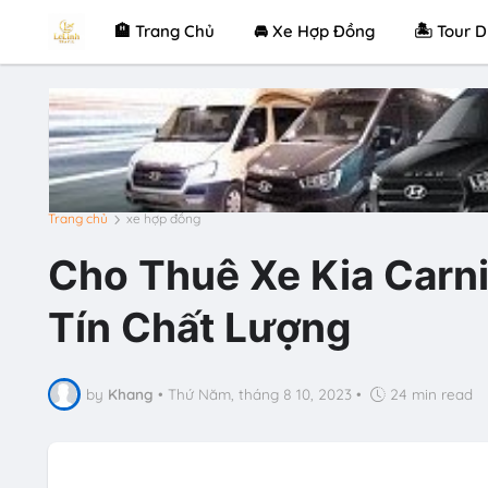
🏨 Trang Chủ
🚘 Xe Hợp Đồng
🏝 Tour D
Trang chủ
xe hợp đồng
Cho Thuê Xe Kia Carn
Tín Chất Lượng
by
Khang
•
Thứ Năm, tháng 8 10, 2023
•
24 min read