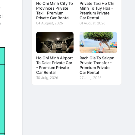
Ho Chi Minh City To
Private Taxi Ho Chi
r
Provinces Private
Minh To Tuy Hoa -
Taxi - Premium
Premium Private
ại
Private Car Rental
Car Rental
n
04 August, 2026
01 August, 2026
Ho Chi Minh Airport
Rach Gia To Saigon
To Dalat Private Car
Private Transfer -
- Premium Private
Premium Private
Car Rental
Car Rental
30 July, 2026
27 July, 2026