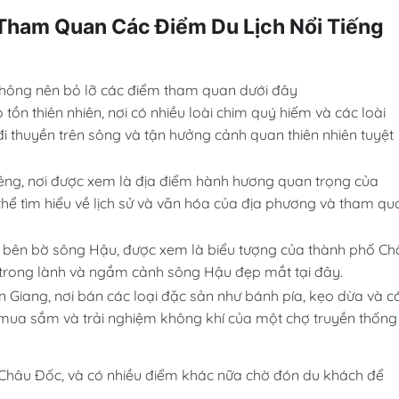
 Tham Quan Các Điểm Du Lịch Nổi Tiếng
không nên bỏ lỡ các điểm tham quan dưới đây
 tồn thiên nhiên, nơi có nhiều loài chim quý hiếm và các loài
i thuyền trên sông và tận hưởng cảnh quan thiên nhiên tuyệt
hiêng, nơi được xem là địa điểm hành hương quan trọng của
ể tìm hiểu về lịch sử và văn hóa của địa phương và tham qu
 bên bờ sông Hậu, được xem là biểu tượng của thành phố Ch
 trong lành và ngắm cảnh sông Hậu đẹp mắt tại đây.
n Giang, nơi bán các loại đặc sản như bánh pía, kẹo dừa và c
ể mua sắm và trải nghiệm không khí của một chợ truyền thống
ỉnh Châu Đốc, và có nhiều điểm khác nữa chờ đón du khách để