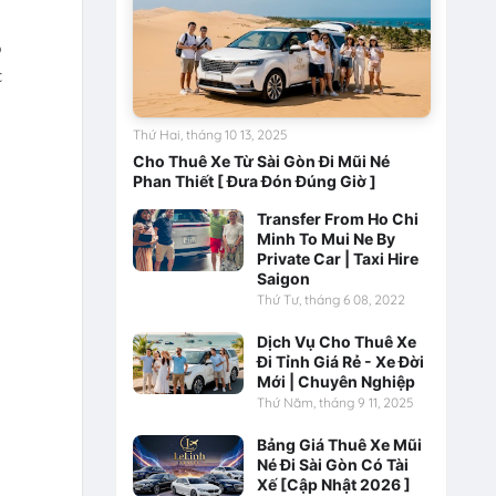
o
c
Thứ Hai, tháng 10 13, 2025
Cho Thuê Xe Từ Sài Gòn Đi Mũi Né
Phan Thiết [ Đưa Đón Đúng Giờ ]
Transfer From Ho Chi
Minh To Mui Ne By
Private Car | Taxi Hire
Saigon
Thứ Tư, tháng 6 08, 2022
Dịch Vụ Cho Thuê Xe
Đi Tỉnh Giá Rẻ - Xe Đời
Mới | Chuyên Nghiệp
Thứ Năm, tháng 9 11, 2025
Bảng Giá Thuê Xe Mũi
Né Đi Sài Gòn Có Tài
Xế [Cập Nhật 2026 ]