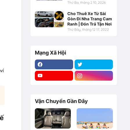
Thứ Ba, tháng 2 10, 2026
Cho Thuê Xe Từ Sài
Gòn Đi Nha Trang Cam
Ranh | Đón Trả Tận Nơi
Thứ Bảy, tháng 12 17, 2022
Mạng Xã Hội
ví
Vận Chuyển Gần Đây
hế