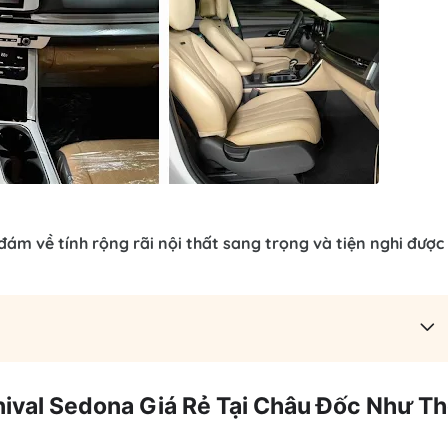
đám về tính rộng rãi nội thất sang trọng và tiện nghi được 
nival Sedona Giá Rẻ Tại Châu Đốc Như T