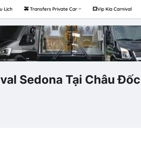
u Lịch
🚕 Transfers Private Car
💥Vip Kia Carnival
ival Sedona Tại Châu Đốc