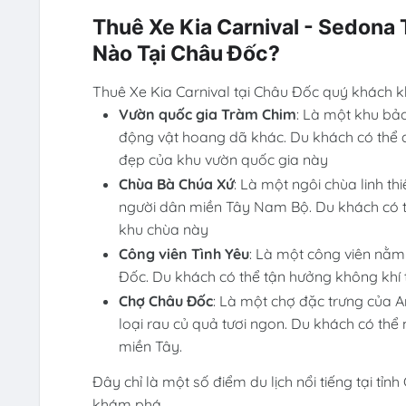
Thuê Xe Kia Carnival - Sedona
Nào Tại Châu Đốc?
Thuê Xe Kia Carnival tại Châu Đốc quý khách 
Vườn quốc gia Tràm Chim
: Là một khu bảo
động vật hoang dã khác. Du khách có thể đ
đẹp của khu vườn quốc gia này
Chùa Bà Chúa Xứ
: Là một ngôi chùa linh t
người dân miền Tây Nam Bộ. Du khách có th
khu chùa này
Công viên Tình Yêu
: Là một công viên nằm
Đốc. Du khách có thể tận hưởng không khí
Chợ Châu Đốc
: Là một chợ đặc trưng của A
loại rau củ quả tươi ngon. Du khách có th
miền Tây.
Đây chỉ là một số điểm du lịch nổi tiếng tại t
khám phá.