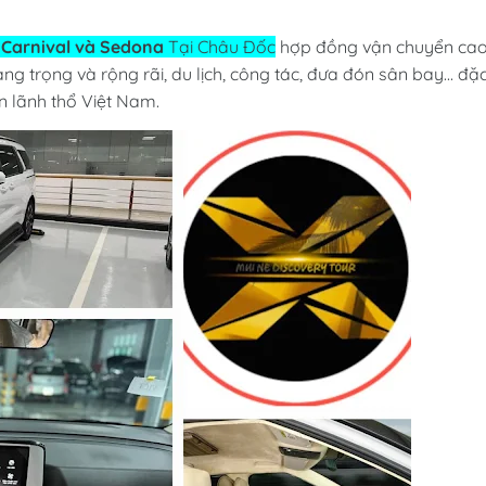
a
Carnival và Sedona
Tại Châu Đốc
hợp đồng vận chuyển ca
g trọng và rộng rãi, du lịch, công tác, đưa đón sân bay... đặ
àn lãnh thổ Việt Nam.