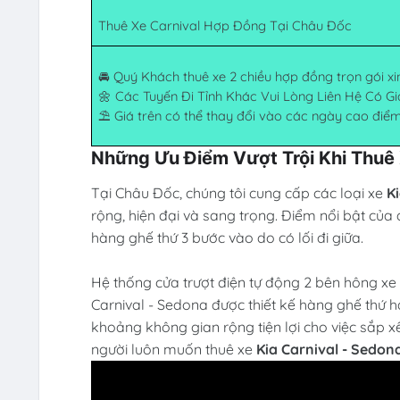
Thuê Xe Carnival Hợp Đồng Tại Châu Đốc
🚘 Quý Khách thuê xe 2 chiều hợp đồng trọn gói xin
🌼 Các Tuyến Đi Tỉnh Khác Vui Lòng Liên Hệ Có Gi
⛱ Giá trên có thể thay đổi vào các ngày cao điểm 
Những Ưu Điểm Vượt Trội Khi Thuê 
Tại Châu Đốc, chúng tôi cung cấp các loại xe
K
rộng, hiện đại và sang trọng. Điểm nổi bật củ
hàng ghế thứ 3 bước vào do có lối đi giữa.
Hệ thống cửa trượt điện tự động 2 bên hông xe
Carnival - Sedona được thiết kế hàng ghế thứ ha
khoảng không gian rộng tiện lợi cho việc sắp x
người luôn muốn thuê xe
Kia Carnival - Sedon