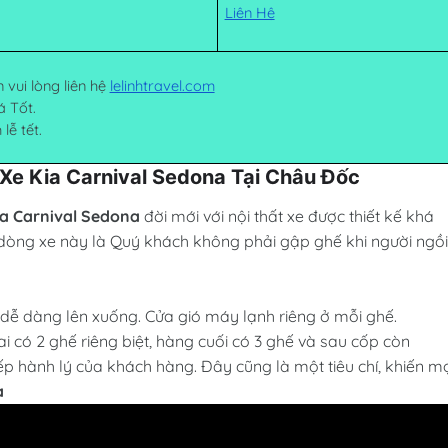
Liên Hệ
 vui lòng liên hệ
lelinhtravel.com
á Tốt.
lễ tết.
Xe Kia Carnival Sedona Tại Châu Đốc
ia Carnival Sedona
đời mới với nội thất xe được thiết kế khá
a dòng xe này là Quý khách không phải gập ghế khi người ngồi
 dễ dàng lên xuống. Cửa gió máy lạnh riêng ở mỗi ghế.
i có 2 ghế riêng biệt, hàng cuối có 3 ghế và sau cốp còn
ếp hành lý của khách hàng. Đây cũng là một tiêu chí, khiến m
a