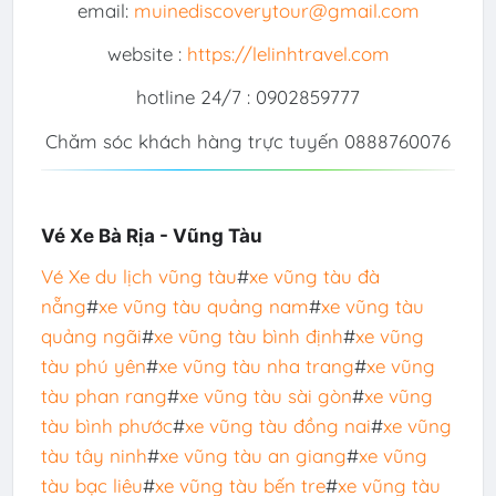
email:
muinediscoverytour@gmail.com
website :
https://lelinhtravel.com
hotline 24/7 : 0902859777
Chăm sóc khách hàng trực tuyến 0888760076
Vé Xe Bà Rịa - Vũng Tàu
Vé Xe du lịch vũng tàu
#
xe vũng tàu đà
nẵng
#
xe vũng tàu quảng nam
#
xe vũng tàu
quảng ngãi
#
xe vũng tàu bình định
#
xe vũng
tàu phú yên
#
xe vũng tàu nha trang
#
xe vũng
tàu phan rang
#
xe vũng tàu sài gòn
#
xe vũng
tàu bình phước
#
xe vũng tàu đồng nai
#
xe vũng
tàu tây ninh
#
xe vũng tàu an giang
#
xe vũng
tàu bạc liêu
#
xe vũng tàu bến tre
#
xe vũng tàu