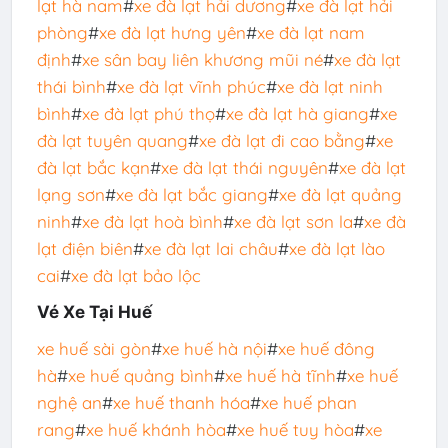
lạt hà nam
#
xe đà lạt hải dương
#
xe đà lạt hải
phòng
#
xe đà lạt hưng yên
#
xe đà lạt nam
định
#
xe sân bay liên khương mũi né
#
xe đà lạt
thái bình
#
xe đà lạt vĩnh phúc
#
xe đà lạt ninh
bình
#
xe đà lạt phú thọ
#
xe đà lạt hà giang
#
xe
đà lạt tuyên quang
#
xe đà lạt đi cao bằng
#
xe
đà lạt bắc kạn
#
xe đà lạt thái nguyên
#
xe đà lạt
lạng sơn
#
xe đà lạt bắc giang
#
xe đà lạt quảng
ninh
#
xe đà lạt hoà bình
#
xe đà lạt sơn la
#
xe đà
lạt điện biên
#
xe đà lạt lai châu
#
xe đà lạt lào
cai
#
xe đà lạt bảo lộc
Vé Xe Tại Huế
xe huế sài gòn
#
xe huế hà nội
#
xe huế đông
hà
#
xe huế quảng bình
#
xe huế hà tĩnh
#
xe huế
nghệ an
#
xe huế thanh hóa
#
xe huế phan
rang
#
xe huế khánh hòa
#
xe huế tuy hòa
#
xe