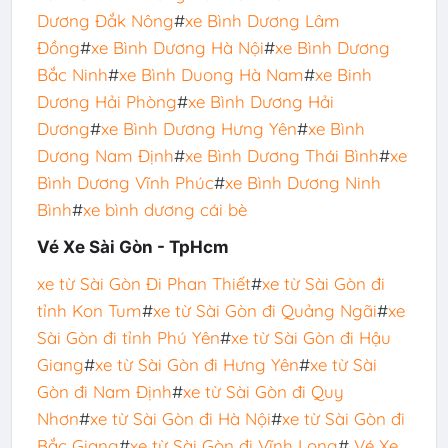
Dương Đắk Nông
#
xe Bình Dương Lâm
Đồng
#
xe Bình Dương Hà Nội
#
xe Bình Dương
Bắc Ninh
#
xe Bình Duong Hà Nam
#
xe Binh
Dương Hải Phòng
#
xe Bình Dương Hải
Dương
#
xe Bình Dương Hưng Yên
#
xe Bình
Dương Nam Định
#
xe Bình Dương Thái Bình
#
xe
Bình Dương Vĩnh Phúc
#
xe Bình Dương Ninh
Bình
#
xe bình dương cái bè
Vé Xe Sài Gòn - TpHcm
xe từ Sài Gòn Đi Phan Thiết
#
xe từ Sài Gòn đi
tỉnh Kon Tum
#
xe từ Sài Gòn đi Quảng Ngãi
#
xe
Sài Gòn đi tỉnh Phú Yên
#
xe từ Sài Gòn đi Hậu
Giang
#
xe từ Sài Gòn đi Hưng Yên
#
xe từ Sài
Gòn đi Nam Định
#
xe từ Sài Gòn đi Quy
Nhơn
#
xe từ Sài Gòn đi Hà Nội
#
xe từ Sài Gòn đi
Bắc Giang
#
xe từ Sài Gòn đi Vĩnh Long
#
Vé Xe