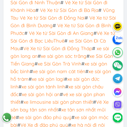
Sài Gòn đi Ninh Thuận
#
Vé Xe từ Sài Gòn đi
Khánh Hòa
#
Vé Xe từ Sài Gòn đi Bà Rịa
#
Vũng
Tàu
Vé Xe từ Sài Gòn đi Đồng Nai
#
Vé Xe từ Sài
Gòn đi Bình Dương
#
Vé Xe từ Sài Gòn đi Bình
Phước
#
Vé Xe từ Sài Gòn đi An Giang
#
Vé Xe từ
Sài Gòn đi Bạc Liêu
Thuê
#
xe Sài Gòn Đi Cà
Mau
#
Vé Xe từ Sài Gòn đi Đồng Tháp
#
xe sài
gòn long an
#
xe sài gòn sóc trăng
#
xe Sài Gòn
Tiền Giang
#
xe Sài Gòn Trà Vinh
#
xe sài gòn
bắc bình
#
xe sài gòn nam cát tiên
#
xe sài gòn
hồ tràm
#
xe sài gòn lagi
#
xe sài gòn đức
linh
#
xe sài gòn tánh linh
#
xe sài gòn châu
đốc
#
xe sài gòn hội an
#
vé xe sài gòn phan
thiết
#
xe limousine sài gòn phan thiết
#
Vé Xe
sân bay tân sơn nhất
#
xe tân sơn nhất mũi
né
#
xe sài gòn đảo phú quý
#
xe sài gòn mộc
bài
#
Vé Xe đi đảo phú quý
#
xe hà nội đi nội