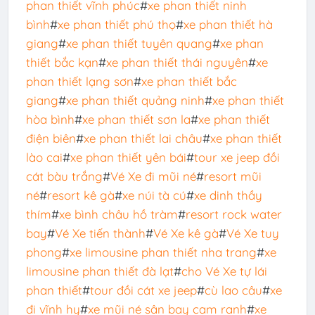
phan thiết vĩnh phúc
#
xe phan thiết ninh
bình
#
xe phan thiết phú thọ
#
xe phan thiết hà
giang
#
xe phan thiết tuyên quang
#
xe phan
thiết bắc kạn
#
xe phan thiết thái nguyên
#
xe
phan thiết lạng sơn
#
xe phan thiết bắc
giang
#
xe phan thiết quảng ninh
#
xe phan thiết
hòa bình
#
xe phan thiết sơn la
#
xe phan thiết
điện biên
#
xe phan thiết lai châu
#
xe phan thiết
lào cai
#
xe phan thiết yên bái
#
tour xe jeep đồi
cát bàu trắng
#
Vé Xe đi mũi né
#
resort mũi
né
#
resort kê gà
#
xe núi tà cú
#
xe dinh thầy
thím
#
xe bình châu hồ tràm
#
resort rock water
bay
#
Vé Xe tiến thành
#
Vé Xe kê gà
#
Vé Xe tuy
phong
#
xe limousine phan thiết nha trang
#
xe
limousine phan thiết đà lạt
#
cho Vé Xe tự lái
phan thiết
#
tour đồi cát xe jeep
#
cù lao câu
#
xe
đi vĩnh hy
#
xe mũi né sân bay cam ranh
#
xe