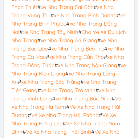
Phan Thiết
#
xe Nha Trang Sài Gòn
#
xe Nha
Trang Vũng Tàu
#
xe Nha Trang Bình Dương
#
xe
Nha Trang Binh Phước
#
xe Nha Trang Đồng
Nai
#
xe Nha Trang Tây Ninh
#
Cho Vé Xe Du Lịch
Nha Trang
#
xe Nha Trang An Giang
#
xe Nha
Trang Bạc Liêu
#
xe Nha Trang Bến Tre
#
xe Nha
Trang Cà Mau
#
xe Nha Trang Cần Thơ
#
xe Nha
Trang Đồng Tháp
#
xe Nha Trang hậu Giang
#
xe
Nha Trang Kiên Giang
#
xe Nha Trang Long
An
#
xe Nha Trang Sóc Trăng
#
xe Nha Trang
Tiền Giang
#
xe Nha Trang Trà Vinh
#
xe Nha
Trang Vĩnh Long
#
xe Nha Trang Bắc Ninh
#
Vé
Xe Nha Trang Hà Nam
#
Vé Xe Nha Trang Hải
Dương
#
Vé Xe Nha Trang Hải Phòng
#
Vé Xe
Nha Trang Hưng yên
#
Vé Xe Nha Trang Nam
Định
#
Vé Xe Nha Trang Thái Bình
#
Vé Xe Nha