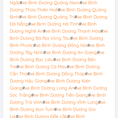
Ngãi
#
xe Bình Dương Quảng Nam
#
xe Bình
Dương Thừa Thiên Huế
#
xe Bình Dương Quảng
Bình
#
xe Bình Dương Quảng Trị
#
xe Bình Dương
Đà Nẵng
#
xe Bình Dương Hà Tĩnh
#
xe Bình
Dương Nghệ An
#
xe Bình Dương Thanh Hóa
#
xe
Binh Dương Bà Rịa Vũng Tàu
#
xe Bình Dương
Bình Phước
#
xe Bình Dương Đồng Nai
#
xe Bình
Dương Tây Ninh
#
xe Bình Dương An Giang
#
xe
Bình Dương Bạc Liêu
#
xe Binh Dương Bến
Tre
#
xe Bình Dương Cà Mau
#
xe Bình Dương
Cần Thơ
#
xe Bình Dương Đồng Tháp
#
xe Bình
Dương Hậu Giang
#
xe Bình Dương Kiên
Giang
#
xe Bình Dương Long An
#
xe Bình Dương
Sóc Trăng
#
xe Bình Dương Tiền Giang
#
xe Bình
Dương Trà Vinh
#
xe Bình Dương Vĩnh Long
#
xe
Bình Dương Kon Tum
#
xe Bình Dương Gia
Lai
#
xe Bình Dương Đắk Lắk
#
xe Bình