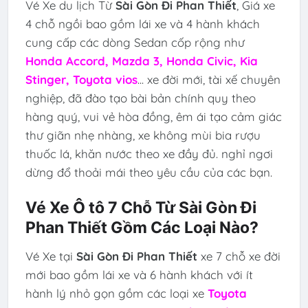
Vé Xe du lịch Từ
Sài Gòn Đi Phan Thiết
, Giá xe
4 chỗ ngồi bao gồm lái xe và 4 hành khách
cung cấp các dòng Sedan cốp rộng như
Honda Accord, Mazda 3, Honda Civic, Kia
Stinger, Toyota vios
... xe đời mới, tài xế chuyên
nghiệp, đã đào tạo bài bản chính quy theo
hàng quý, vui vẻ hòa đồng, êm ái tạo cảm giác
thư giãn nhẹ nhàng, xe không mùi bia rượu
thuốc lá, khăn nước theo xe đầy đủ. nghỉ ngơi
dừng đổ thoải mái theo yêu cầu của các bạn.
Vé Xe Ô tô 7 Chỗ Từ Sài Gòn Đi
Phan Thiết Gồm Các Loại Nào?
Vé Xe tại
Sài Gòn Đi Phan Thiết
xe 7 chỗ xe đời
mới bao gồm lái xe và 6 hành khách với ít
hành lý nhỏ gọn gồm các loại xe
Toyota