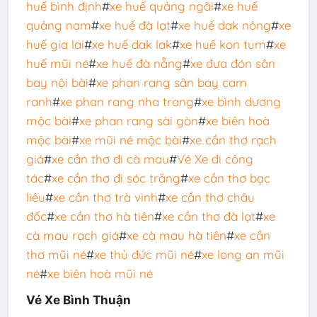
huế bình định
#
xe huế quảng ngãi
#
xe huế
quảng nam
#
xe huế đà lạt
#
xe huế dak nông
#
xe
huế gia lai
#
xe huế dak lak
#
xe huế kon tum
#
xe
huế mũi né
#
xe huế đà nẵng
#
xe đưa đón sân
bay nội bài
#
xe phan rang sân bay cam
ranh
#
xe phan rang nha trang
#
xe bình dương
mộc bài
#
xe phan rang sài gòn
#
xe biên hoà
mộc bài
#
xe mũi né mộc bài
#
xe cần thơ rạch
giá
#
xe cần thơ đi cà mau
#
Vé Xe đi công
tác
#
xe cần thơ đi sóc trăng
#
xe cần thơ bạc
liêu
#
xe cần thơ trà vinh
#
xe cần thơ châu
đốc
#
xe cần thơ hà tiên
#
xe cần thơ đà lạt
#
xe
cà mau rạch giá
#
xe cà mau hà tiên
#
xe cần
thơ mũi né
#
xe thủ đức mũi né
#
xe long an mũi
né
#
xe biên hoà mũi né
Vé Xe Bình Thuận