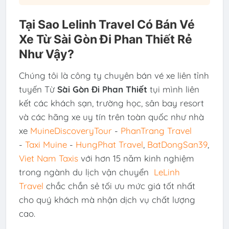
Tại Sao Lelinh Travel Có Bán Vé
Xe Từ Sài Gòn Đi Phan Thiết Rẻ
Như Vậy?
Chúng tôi là công ty chuyên bán vé xe liên tỉnh
tuyến Từ
Sài Gòn Đi Phan Thiết
tụi mình liên
kết các khách sạn, trường học, sân bay resort
và các hãng xe uy tín trên toàn quốc như nhà
xe
MuineDiscoveryTour
-
PhanTrang Travel
-
Taxi Muine
-
HungPhat Travel
,
BatDongSan39
,
Viet Nam Taxis
với hơn 15 năm kinh nghiệm
trong ngành du lịch vận chuyển
LeLinh
Travel
chắc chắn sẻ tối ưu mức giá tốt nhất
cho quý khách mà nhận dịch vụ chất lượng
cao.