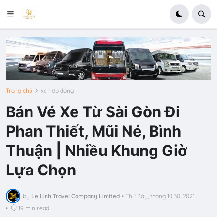
Trang chủ
xe hợp đồng
Bán Vé Xe Từ Sài Gòn Đi
Phan Thiết, Mũi Né, Bình
Thuận | Nhiều Khung Giờ
Lựa Chọn
by
Le Linh Travel Company Limited
•
Thứ Bảy, tháng 10 30, 2021
•
19 min read