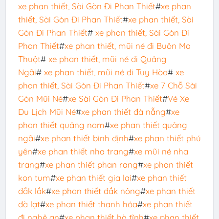
xe phan thiết, Sài Gòn Đi Phan Thiết
#
xe phan
thiết, Sài Gòn Đi Phan Thiết
#
xe phan thiết, Sài
Gòn Đi Phan Thiết
#
xe phan thiết, Sài Gòn Đi
Phan Thiết
#
xe phan thiết, mũi né đi Buôn Ma
Thuột
#
xe phan thiết, mũi né đi Quảng
Ngãi
#
xe phan thiết, mũi né đi Tuy Hòa
#
xe
phan thiết, Sài Gòn Đi Phan Thiết
#
xe 7 Chỗ Sài
Gòn Mũi Né
#
xe Sài Gòn Đi Phan Thiết
#
Vé Xe
Du Lịch Mũi Né
#
xe phan thiết đà nẵng
#
xe
phan thiết quảng nam
#
xe phan thiết quảng
ngãi
#
xe phan thiết bình định
#
xe phan thiết phú
yên
#
xe phan thiết nha trang
#
xe mũi né nha
trang
#
xe phan thiết phan rang
#
xe phan thiết
kon tum
#
xe phan thiết gia lai
#
xe phan thiết
đắk lắk
#
xe phan thiết đắk nông
#
xe phan thiết
đà lạt
#
xe phan thiết thanh hóa
#
xe phan thiết
đi nghệ an
#
xe phan thiết hà tĩnh
#
xe phan thiết