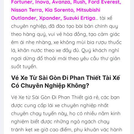
Fortuner, Inova, Avanza, Rush, Ford Everest,
Nissan Terra, Kia Sorento, Mitsubishi
Outlander, Xpander, Suzuki Ertiga
... tài xế
chuyên nghiệp, đã đào tạo bài bản chính quy
theo hàng quý, vui vẻ hòa đồng, tạo cảm giác
êm ái nhẹ nhàng, xe không mùi bia rượu thuốc
lá, khăn nước theo xe đầy đủ. Quý khách nghỉ
ngơi dừng đổ thoải mái theo yêu cầu thư giản
suốt tuyến.
Vé Xe Từ Sài Gòn Đi Phan Thiết Tài Xế
Có Chuyên Nghiệp Không?
Vé Xe từ Sài Gòn Đi Phan Thiết giá rẻ, các bạn
được cung cấp lái xe chuyên nghiệp nhất
chuyên chạy tuyến này, họ có nhiều năm kinh
nghiệm biết được những ngỏ ngách chạy
tránh kẹt xe giờ cao điểm, phụ khuân vác hành