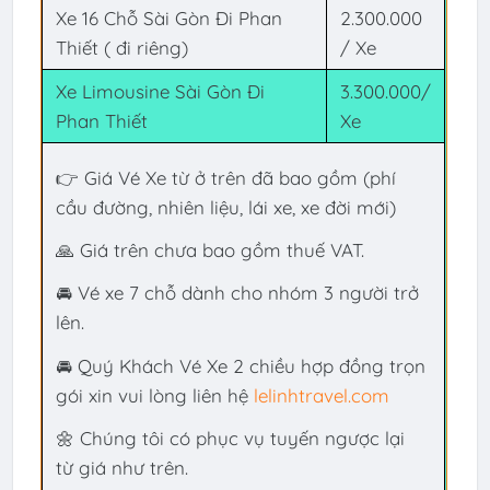
Xe 16 Chỗ Sài Gòn Đi Phan
2.300.000
Thiết ( đi riêng)
/ Xe
Xe Limousine Sài Gòn Đi
3.300.000/
Phan Thiết
Xe
👉 Giá Vé Xe từ ở trên đã bao gồm (phí
cầu đường, nhiên liệu, lái xe, xe đời mới)
🙏 Giá trên chưa bao gồm thuế VAT.
🚘 Vé xe 7 chỗ dành cho nhóm 3 người trở
lên.
🚘 Quý Khách Vé Xe 2 chiều hợp đồng trọn
gói xin vui lòng liên hệ
lelinhtravel.com
🌼 Chúng tôi có phục vụ tuyến ngược lại
từ
giá như trên.