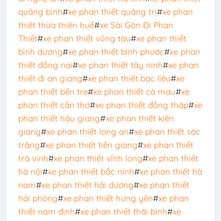
quảng bình
#
xe phan thiết quảng trị
#
xe phan
thiết thừa thiên huế
#
xe Sài Gòn Đi Phan
Thiết
#
xe phan thiết vũng tàu
#
xe phan thiết
bình dương
#
xe phan thiết bình phước
#
xe phan
thiết đồng nai
#
xe phan thiết tây ninh
#
xe phan
thiết đi an giang
#
xe phan thiết bạc liêu
#
xe
phan thiết bến tre
#
xe phan thiết cà mau
#
xe
phan thiết cần thơ
#
xe phan thiết đồng tháp
#
xe
phan thiết hậu giang
#
xe phan thiết kiên
giang
#
xe phan thiết long an
#
xe phan thiết sóc
trăng
#
xe phan thiết tiền giang
#
xe phan thiết
trà vinh
#
xe phan thiết vĩnh long
#
xe phan thiết
hà nội
#
xe phan thiết bắc ninh
#
xe phan thiết hà
nam
#
xe phan thiết hải dương
#
xe phan thiết
hải phòng
#
xe phan thiết hưng yên
#
xe phan
thiết nam định
#
xe phan thiết thái bình
#
xe