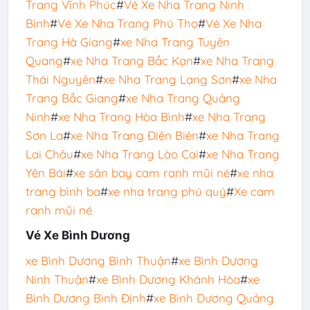
Trang Vĩnh Phúc
#
Vé Xe Nha Trang Ninh
Bình
#
Vé Xe Nha Trang Phú Thọ
#
Vé Xe Nha
Trang Hà Giang
#
xe Nha Trang Tuyên
Quang
#
xe Nha Trang Bắc Kạn
#
xe Nha Trang
Thái Nguyên
#
xe Nha Trang Lạng Sơn
#
xe Nha
Trang Bắc Giang
#
xe Nha Trang Quảng
Ninh
#
xe Nha Trang Hòa Bình
#
xe Nha Trang
Sơn La
#
xe Nha Trang Điện Biên
#
xe Nha Trang
Lai Châu
#
xe Nha Trang Lào Cai
#
xe Nha Trang
Yên Bái
#
xe sân bay cam ranh mũi né
#
xe nha
trang bình ba
#
xe nha trang phú quý
#
Xe cam
ranh mũi né
Vé Xe Bình Dương
xe Bình Dương Bình Thuận
#
xe Bình Dương
Ninh Thuận
#
xe Bình Dương Khánh Hòa
#
xe
Bình Dương Bình Định
#
xe Bình Dương Quảng