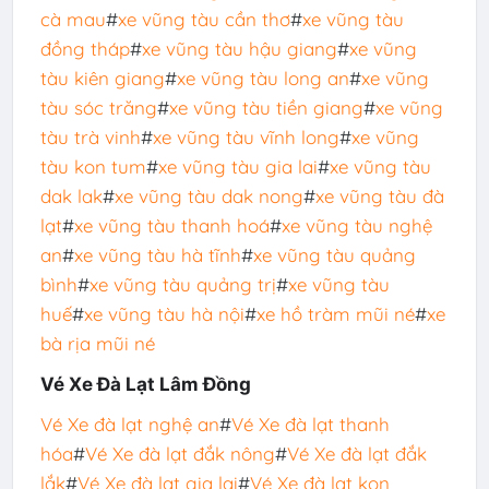
cà mau
#
xe vũng tàu cần thơ
#
xe vũng tàu
đồng tháp
#
xe vũng tàu hậu giang
#
xe vũng
tàu kiên giang
#
xe vũng tàu long an
#
xe vũng
tàu sóc trăng
#
xe vũng tàu tiền giang
#
xe vũng
tàu trà vinh
#
xe vũng tàu vĩnh long
#
xe vũng
tàu kon tum
#
xe vũng tàu gia lai
#
xe vũng tàu
dak lak
#
xe vũng tàu dak nong
#
xe vũng tàu đà
lạt
#
xe vũng tàu thanh hoá
#
xe vũng tàu nghệ
an
#
xe vũng tàu hà tĩnh
#
xe vũng tàu quảng
bình
#
xe vũng tàu quảng trị
#
xe vũng tàu
huế
#
xe vũng tàu hà nội
#
xe hồ tràm mũi né
#
xe
bà rịa mũi né
Vé Xe Đà Lạt Lâm Đồng
Vé Xe đà lạt nghệ an
#
Vé Xe đà lạt thanh
hóa
#
Vé Xe đà lạt đắk nông
#
Vé Xe đà lạt đắk
lắk
#
Vé Xe đà lạt gia lai
#
Vé Xe đà lạt kon