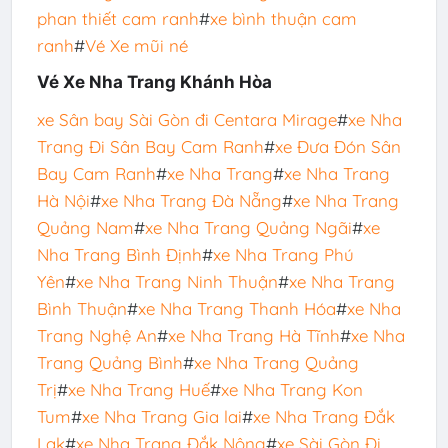
phan thiết cam ranh
#
xe bình thuận cam
ranh
#
Vé Xe mũi né
Vé Xe Nha Trang Khánh Hòa
xe Sân bay Sài Gòn đi Centara Mirage
#
xe Nha
Trang Đi Sân Bay Cam Ranh
#
xe Đưa Đón Sân
Bay Cam Ranh
#
xe Nha Trang
#
xe Nha Trang
Hà Nội
#
xe Nha Trang Đà Nẵng
#
xe Nha Trang
Quảng Nam
#
xe Nha Trang Quảng Ngãi
#
xe
Nha Trang Bình Định
#
xe Nha Trang Phú
Yên
#
xe Nha Trang Ninh Thuận
#
xe Nha Trang
Bình Thuận
#
xe Nha Trang Thanh Hóa
#
xe Nha
Trang Nghệ An
#
xe Nha Trang Hà Tĩnh
#
xe Nha
Trang Quảng Bình
#
xe Nha Trang Quảng
Trị
#
xe Nha Trang Huế
#
xe Nha Trang Kon
Tum
#
xe Nha Trang Gia lai
#
xe Nha Trang Đắk
Lak
#
xe Nha Trang Đắk Nông
#
xe Sài Gòn Đi