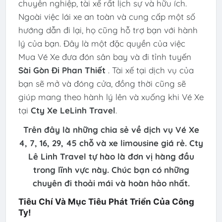
chuyên nghiệp, tài xế rất lịch sự và hữu ích.
Ngoài việc lái xe an toàn và cung cấp một số
hướng dẫn đi lại, họ cũng hỗ trợ bạn với hành
lý của bạn. Đây là một đặc quyền của việc
Mua Vé Xe đưa đón sân bay và đi tỉnh tuyến
Sài Gòn Đi Phan Thiết
. Tài xế tại dịch vụ của
bạn sẽ mở và đóng cửa, đồng thời cũng sẽ
giúp mang theo hành lý lên và xuống khi Vé Xe
tại
Cty Xe LeLinh Travel
.
Trên đây là những chia sẻ về dịch vụ Vé Xe
4, 7, 16, 29, 45 chỗ và xe limousine giá rẻ. Cty
Lê Linh Travel tự hào là đơn vị hàng đầu
trong lĩnh vực này. Chúc bạn có những
chuyên đi thoải mái và hoàn hảo nhất.
Tiêu Chí Và Mục Tiêu Phát Triển Của Công
Ty!