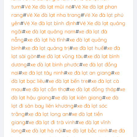
tum
#
Vé Xe đà lạt mũi né
#
Vé Xe đà lạt phan
rang
#
Vé Xe đà lạt nha trang
#
Vé Xe đà lạt phú
yên
#
Vé Xe đà lạt bình định
#
Vé Xe đà lạt quảng
ngãi
#
xe đà lạt quảng nam
#
xe đà lạt đà
nẵng
#
xe đà lạt hà tĩnh
#
xe đà lạt quảng
bình
#
xe đà lạt quảng trị
#
xe đà lạt huế
#
xe đà
lạt sài gòn
#
xe đà lạt vũng tàu
#
xe đà lạt bình
dương
#
xe đà lạt bình phước
#
xe đà lạt đồng
nai
#
xe đà lạt tây ninh
#
xe đà lạt an giang
#
xe
đà lạt bạc liêu
#
xe đà lạt bến tre
#
xe đà lạt cà
mau
#
xe đà lạt cần thơ
#
xe đà lạt đồng tháp
#
xe
đà lạt hậu giang
#
xe đà lạt kiên giang
#
xe đà
lạt đi sân bay liên khương
#
xe đà lạt sóc
trăng
#
xe đà lạt long an
#
xe đà lạt tiền
giang
#
xe đà lạt đi trà vinh
#
xe đà lạt vĩnh
long
#
xe đà lạt hà nội
#
xe đà lạt bắc ninh
#
xe đà